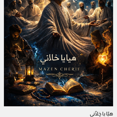
هيّا يا خٍلّاني