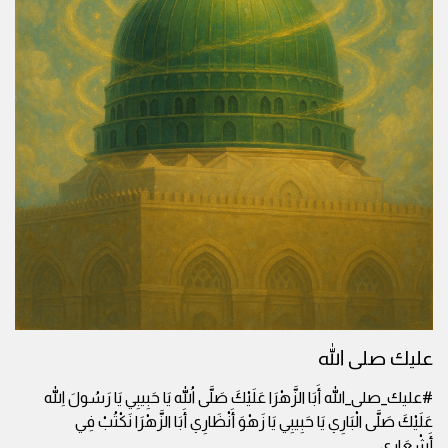
عليك صلى الله
#عليك_صلى_الله أَبَا الزَّهْرَا عَلَيْكَ صَلَّى اللهُ يَا حَبِيبِي يَا رَسُولَ اللهِ
عَلَيْكَ صَلَّى الْبَارِي يَا حَبِيبِي يَا زَهْوَ أَنْظَارِي أَبَا الزَّهْرَا نَكْتُبْ فِي
أَشْعَارِي
...