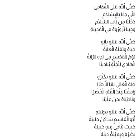
صَلَّى اللهُ عَلَى التِّهَامِي
اللَّي جَانَا بِالْإِسْلَامِ
دَخَلْنَا مِنْ بَابِ السَّلَامِ
وَجِينَا نَزُورُوهُ فِي الْمَدِينَةِ
صَلَّى اللهُ عَلَيْهِ بِآيَةٍ
حَيَاهُ وَتِمْلَهُ الْغَايَةَ
يَوْمَ الْمَحْشَرِ فِي يَدِهِ الرَّايَةُ
الْهَادِي لِلْجَنَّةِ يُنَادِينَا
صَلَّى اللهُ عَلَيْهِ بِكَثْرَةٍ
طَهَ الْغَالِي بَابَا الزَّهْرَا
وَقَفْنَا عِنْدَ الْقُبَّةِ الْخَضْرَا
وَنَادَيْنَاهُ يَحِنْ عَلَيْنَا
صَلَّى اللهُ عَلَيْهِ بِطِيبَةٍ
أَبُو الْقَاسِمِ سَاكِنُ طِيبَةَ
حَبِيبٌ يُنَاجِي فِيهِ حَبِيبَهُ
نَصْرُهُ وَبِهِ يُتِمُّ دِينَهُ