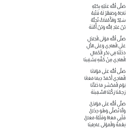
صَلَّى اللهُ عَلَيْهِ بِحُبِّهِ
نَاجَاهُ وَطَهَّرْ لَهُ قَلْبَهُ
سَيِّدٌ وَالْأَمْلَاكُ تُحِبُّهُ
بْنُ عَبْدِ اللهِ وَبْنُ أُمِّنَةَ
صَلَّى اللهُ مَوْلَى الْجَلَالِ
عَلَى الْهَادِي وَعَلَى الْآلِ
دَخَلْنَا فِي بَحْرِ الْكَمَالِ
الْهَادِي مِنْ كَفِّهِ يَسْقِينَا
صَلَّى اللهُ عَلَى مَوْلَانَا
الْهَادِي أَحْمَدْ دِيمَا مَعَانَا
يَوْمَ الْمَحْشَرِ مَا خَلَّانَا
رَحِمْنَا رَكَّبْنَا السَّفِينَةَ
صَلَّى اللهُ عَلَى مَوْلَايْ
وَأَنَا نُصَلِّي وَهُوَ حِذَايْ
قَلْبِي مَعَاهُ وَقَلْبُهُ مَعَايْ
نِعْمَةٌ وَالْمَوْلَى عَاطِينَا