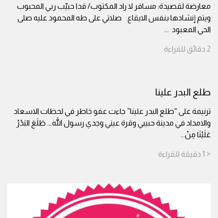
معارضة لقصيدة: مسافر لا راد المكتوب/ قدا حبيّب ربي المحبوب
ويتم إنشادها بنفس الايقاع. صلاتي على طه المحمود عليه صلى
الحي المعبود
...
2
دقائق
للقراءة
طلع البدر علينا
ترنيمة على “طلع البدر علينا” جاءت عفو خاطر في لحظات الاسعاد
والامداد في مدينة حبيبي وقرة عيني وجدي رسول الله…. طَلَعَ البَدْرُ
عَلَيْنَا مِنْ
...
< 1
دقيقة
للقراءة