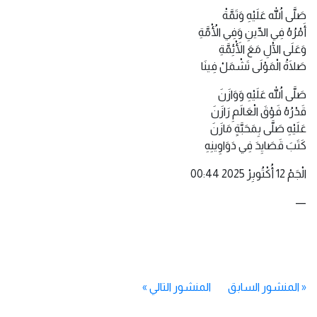
صَلَّى اللهُ عَلَيْهِ وَتَمَّةْ
أَمْرُهُ فِي الدِّينِ وَفِي الْأُمَّةِ
وَعَلَى الْآلِ مَعَ الْأَئِمَّةِ
صَلَاةُ الْمَوْلَى تَشْمَلْ فِينَا
صَلَّى اللهُ عَلَيْهِ وَوَازَنَ
قَدْرُهُ فَوْقَ الْعَالَمِ رَازَنَ
عَلَيْهِ صَلَّى بِمَحَبَّةٍ مَازَنَ
كَتَبَ قَصَايِدَ فِي دَوَاوِينِهِ
الْجَمْ 12 أُكْتُوبِرْ 2025 00:44
—
«
المنشور السابق
المنشور التالي
»