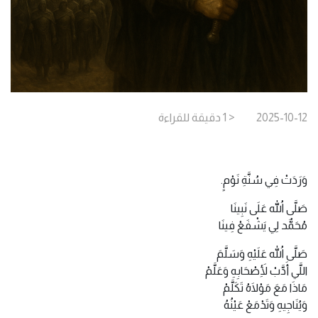
2025-10-12
< 1
دقيقة
للقراءة
وَرَدَتْ فِي سُنَّةِ نَوْمٍ.
صَلَّى اللهُ عَلَى نَبِينَا
مُحَمٌّد لِي يَشْفَعْ فِينَا
صَلَّى اللهُ عَلَيْهِ وَسَلَّمَ
اللَّي أَدَّبْ لِأَصْحَابِهِ وَعَلَّمْ
مَاذَا مَعَ مَوْلَاهُ تَكَلَّمْ
وَيُنَاجِيهِ وَتَدْمَعْ عَيْنُهُ