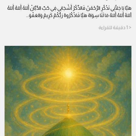
هَيَّا يَا خِلَّانِي نَذْكُرِ الرَّحْمٰنْ فَالذِّكْرُ أَشْجَانِي فِي حُبِّ الدَّيَّانْ أَللهُ أَللهُ أَللهُ
أللهْ أَللهُ أَللهُ مَا لَنَا سِوَاهْ هَيَّا فَاذْكُرُوهُ رَبُّكُمْ كَرِيمْ وَالعَفْوَ
...
< 1
دقيقة
للقراءة