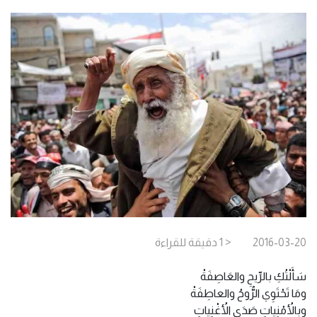
2016-03-20
< 1
دقيقة
للقراءة
سَأَلْتُكِ بالرِّيحِ والعَاصِفَةْ
ومَا تَحْتَوِي الرُّوحُ والعاطِفَةْ
وبالأُمْنِياتِ صَدَى الأُغْنِياتِ