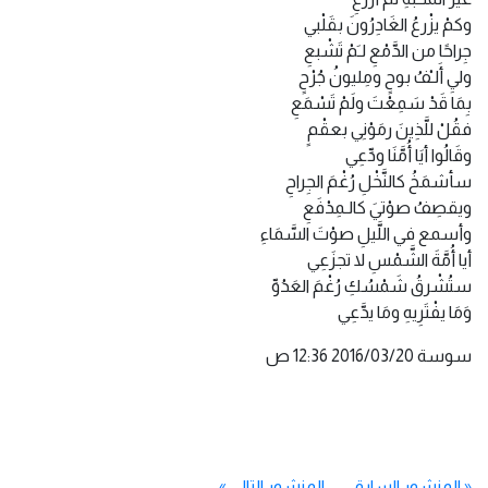
وكمْ يزْرعُ الغَادِرُونَ بقَلْبي
جِراحًا من الدَّمْعِ لـَمْ تَشْبعِ
وليِ أَلـْفُ بوحٍ ومِليونُ جُرْحٍ
بِمَا قَدْ سَمِعْتَ ولَمْ تَسْمَعِ
فقُلْ للَّذِينَ رمَوْنِي بعقْمٍ
وقَالُوا أيَا أُمَّنَا ودِّعِي
سأشمَخُ كالنَّخْلِ رُغْمَ الجِراحِ
ويقصِفُ صوْتيَ كالـمِدْفَعِ
وأسمع في اللَّيلِ صوْتَ السَّمَاءِ
أيا أُمَّةَ الشَّمْسِ لا تجزَعِي
ستُشْرقُ شَمْسُكِ رُغْمَ العَدُوِّ
وَمَا يفْتَرِيهِ ومَا يدَّعِي
سوسة ‏20‏/03‏/2016‏ 12:36 ص
«
المنشور السابق
المنشور التالي
»