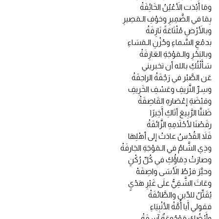
ومَا أَبْدَت الأَعْيُنُ الخَائِفَةْ
بِمَا في الضَّمِيرِ وخوْفِ الـمَصِيرِ
وبالأَرْضِ مُلْتَاعَةً نَازِفَةْ
بدمْعِ السَّماءِ وحُزْنِ الـمَسَاءِ
وبالبَحْرِ والـمَوْجَةِ العَازِفَةْ
سَأَلْتُكِ بالله أن تخبريني
عَن الصَّبْر في رَجْفَةْ الراجفَةْ
وسِرِّ النَّزيفِ وعَسْفِ الخَرِيفِ
وقبْضَةِ إعْصَارهِ القَاصِفَةْ
ظَننَّا الرَّبِيعَ أتَاكِ أَخِيرًا
رقَصْنَا لأحْلاَمِهِ الزَّائفَةْ
فَلاَ القُدْسُ عادَتْ إلى أهْلِهَا
وذِي الشَّامُ في الـمَوْجَةِ الجَارفَةْ
وصارَتْ دِمَاؤُكِ في كُلِّ رُكْنٍ
وحيَّرَ فرْطُ الأَسَى واصِفَهْ
وعَاثَ الشَّقِيُّ علَى غَيْرِ هَدْيٍ
يُقَتِّلُ للدِّينِ والطَّائفَةْ
فقولي أَيا أُمَّةْ الأنْبِيَاءِ
وأَرْضُكِ مَوْجُوعَةٌ آسفَةْ