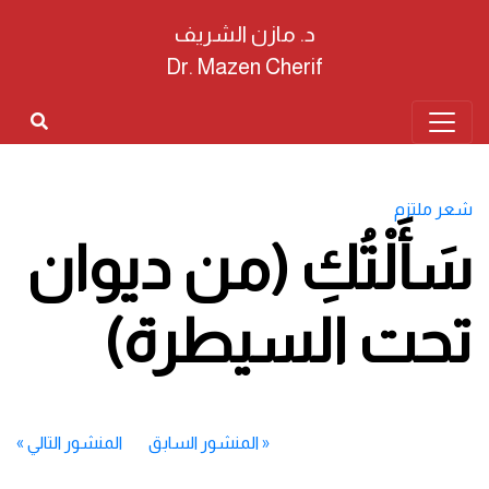
د. مازن الشريف
Dr. Mazen Cherif
شعر ملتزم
سَأَلْتُكِ (من ديوان
تحت السيطرة)
«
المنشور السابق
المنشور التالي
»