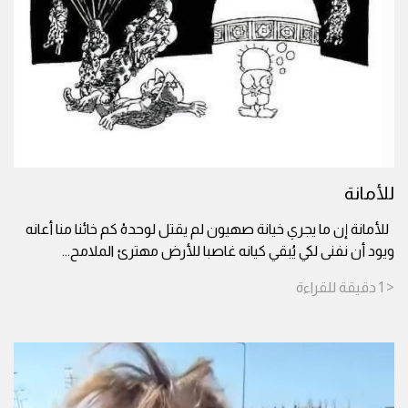
للأمانة
للأمانة إن ما يجري خيانة صهيون لم يقتل لوحدهْ كم خائنا منا أعانه
ويود أن نفنى لكي يُبقي كيانه غاصبا للأرض مهترئ الملامح
...
< 1
دقيقة
للقراءة