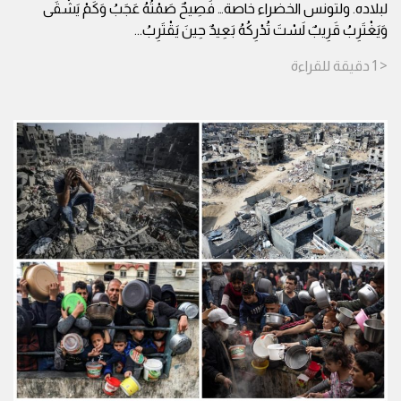
لبلاده. ولتونس الخضراء خاصة… فَصِيحٌ صَمْتُهُ عَجَبُ وَكَمْ يَشْقَى
وَيَغْتَرِبُ قَرِيبٌ لَسْتَ تُدْرِكُهُ بَعِيدٌ حِينَ يَقْتَرِبُ
...
< 1
دقيقة
للقراءة