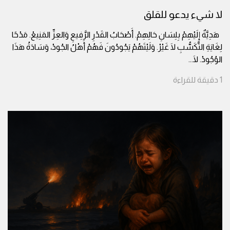
لا شيء يدعو للقلق
هَدِيَّةٌ إِلَيْهِمْ بِلِسَانِ حَالِهِمْ. أَصْحَابُ القَدْرِ الرَّفِيعِ وَالعِزِّ المَنِيعْ. مَدْحًا
لِغَايَةِ التَّكَسُّبِ لَا غَيْرْ. وَلَيْتَهُمْ يَجُودُونَ فَهُمْ أَهْلُ الجُودْ، وَسَادَةُ هَذَا
الوُجُودْ. لَا
...
1
دقيقة
للقراءة