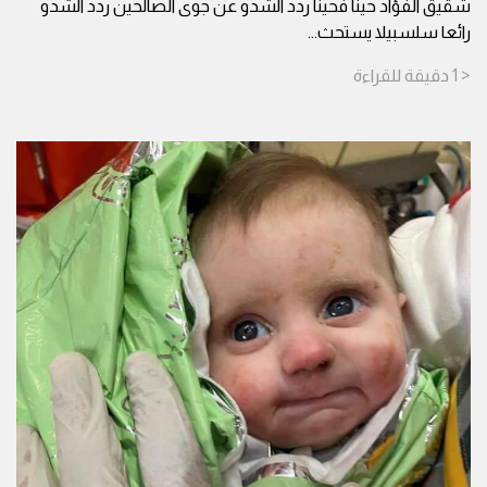
شقيق الفؤاد حينا فحينا ردد الشدو عن جوى الصالحين ردد الشدو
رائعا سلسبيلا يستحث
...
< 1
دقيقة
للقراءة