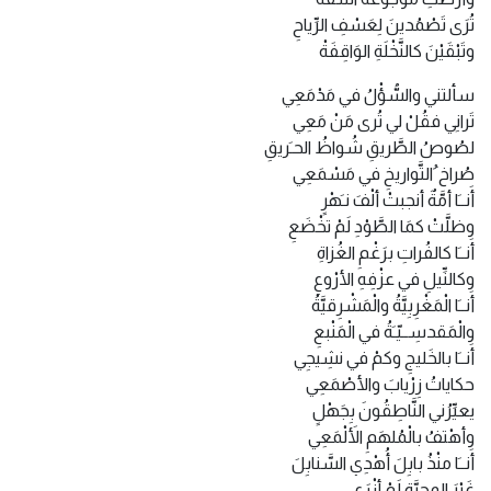
تُرَى تَصْمُدينَ لِعَسْفِ الرِّياحِ
وتَبْقَيْنَ كالنَّخْلَةِ الوَاقِفَةْ
سألتني والسُّؤْلُ في مَدْمَعِي
تَرانِي فقُلْ لي تُرى مَنْ مَعِي
لصُوصُ الطَّريقِ شُواظُ الحـَريقِ
صُراخ ُالتَّواريخِ في مَسْمَعِي
أَنــَا أمَّةٌ أنجبتْ ألْفَ نـَهْرٍ
وظلَّتْ كمَا الطَّوْدِ لَمْ تخْضَعِ
أَنــَا كالفُراتِ برَغْمِ الغُزاةِ
وكالنِّيلِ في عزْفِهِ الأرْوعِ
أَنــَا الْمَغْرِبِيَّةُ والْمَشْرِقيَّةُ
والْمَقدسِــيّـَةُ في الْمَنْبعِ
أَنــَا بالخَليجِ وكمْ في نشِيجِي
حكاياتُ زِرْيابَ والأصْمَعِي
يعيِّرُني النَّاطِقُونَ بِجَهْلٍ
وأهْتفُ بالْمُلهَمِ الأَلْمَعِي
أَنــَا منْذُ بابِلَ أُهْدِي السَّنابِلَ
غَيْرَ المحبَّةِ لَمْ أزْرَعِ