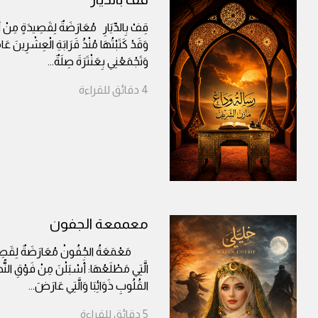
قِفْ بِالدِّيَارِ مُعَارَضَةٌ لِقَصِيدَةٍ مِنْ أَرْ
وَقَدْ كَتَبْتُهَا مُنْذُ قَرَابَةِ الْعِشْرِينَ عَامً
وَتَجْمَعُنِي بِعَنْتَرَةَ صِلَةٌ
...
4
دقائق
للقراءة
معممعة الجفون
مَعْمَعَةُ الجُفُونْ مُعَارَضَةٌ لِقَصِيدَة
الَّتِي مَطْلَعُهَا: أَسْبَلْنَ مِنْ فَوْقِ النُّهُ
القُلُوبِ ذَوَائِبَا وَالَّتِي عَارَضَ
...
5
دقائق
للقراءة