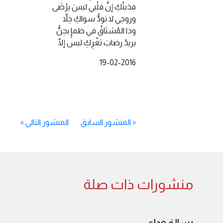
فدَيتُكِ إنَّ قلْبي ليسَ يرْضَى
وروحِي لا تودُّ سواكِ خِلاَّ
وذا المُشتَاقُ في ظمإٍ يحِنُّ
يريدُ رضابَ ثغْرِكِ ليس إلّا
19-02-2016
«
المنشور السابق
المنشور التالي
»
منشورات ذات صلة
رسالة وداع