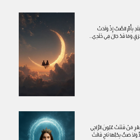
لَدِ بِأُمِّ الصَّبِّ إِذْ وَلَدَتْ
 حُرَقٍ وَمَا قَدْ جَالَ فِي خَلَدِي
...
َعْرِ مَنْ فَتَنَتْ عُيُونَ الرَّاجِي
وَلَا صَبٌّ بِحُبِّهَا نَاجِ قَالَتْ