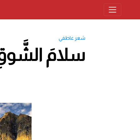
شعر عاطفي
سلامَ الشَّو