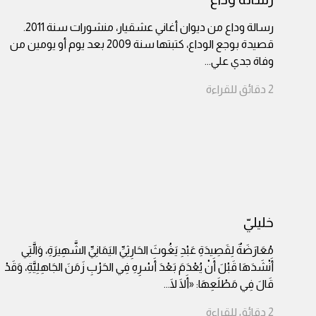
رسالة وداع من ديوان أغاني عشقيار، منشورات سنة 2011.
قصيدة بوجع الوداع، كتبتها سنة 2009 بعد يوم أو يومين من
وفاة جدي علي
...
2
دقائق
للقراءة
خليليّ
مُعَارَضَةٌ لِقَصِيدَةِ عَبْدِ يَغُوثَ الحَارِثِيِّ اليَمَانِيِّ الشَّهِيرَةِ، وَالَّتِي
أَنْشَدَهَا قَبْلَ أَنْ يُعْدَمَ بَعْدَ أَسْرِهِ فِي الحَرْبِ زَمَنَ الجَاهِلِيَّةِ، وَقَدْ
قَالَ فِي مَطْلَعِهَا: «أَلَا لَا
...
2
دقائق
للقراءة