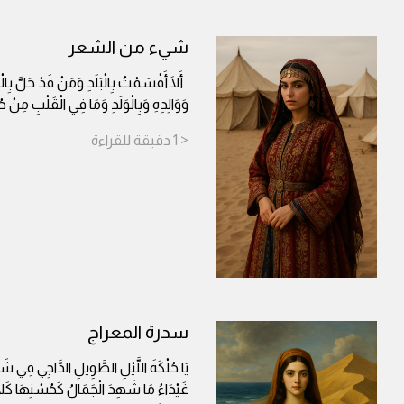
شيء من الشعر
أَلَا أَقْسَمْتُ بِالْبَلَدِ وَمَنْ قَدْ حَلَّ بِالْبَ
وَوَالِدِهِ وَبِالْوَلَدِ وَمَا فِي الْقَلْبِ مِنْ
< 1
دقيقة
للقراءة
سدرة المعراج
يَا حُلْكَةَ اللَّيْلِ الطَّوِيلِ الدَّاجِي فِي ش
غَيْدَاءُ مَا شَهِدَ الْجَمَالُ كَحُسْنِهَا كَلَّا 