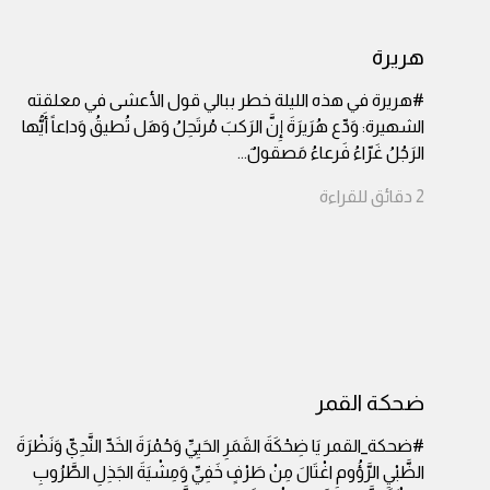
هريرة
#هريرة في هذه الليلة خطر ببالي قول الأعشى في معلقته
الشهيرة: وَدِّع هُرَيرَةَ إِنَّ الرَكبَ مُرتَحِلُ وَهَل تُطيقُ وَداعاً أَيُّها
الرَجُلُ غَرّاءُ فَرعاءُ مَصقولٌ
...
2
دقائق
للقراءة
ضحكة القمر
#ضحكة_القمر يَا ضِحْكَةَ القَمَرِ الحَيِيِّ وَحُمْرَةَ الخَدِّ النَّدِيِّ وَنَظْرَةَ
الظَّبْيِ الرَّؤُومِ اغْتَالَ مِنْ طَرْفٍ خَفِيِّ وَمِشْيَةَ الجَذِلِ الطَّرُوبِ