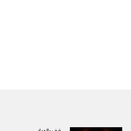
قف بالديار