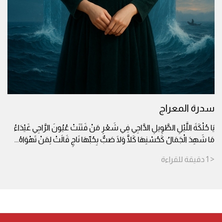
سدرة المعراج
يَا حُلْكَةَ اللَّيْلِ الطَّوِيلِ الدَّاجِي فِي شَعْرِ مَنْ فَتَنَتْ عُيُونَ الرَّاجِي غَيْدَاءُ
مَا شَهِدَ الْجَمَالُ كَحُسْنِهَا كَلَّا وَلَا صَبٌّ بِحُبِّهَا نَاجِ قَالَتْ لِمَنْ تَهْوَاهُ
...
< 1
دقيقة
للقراءة