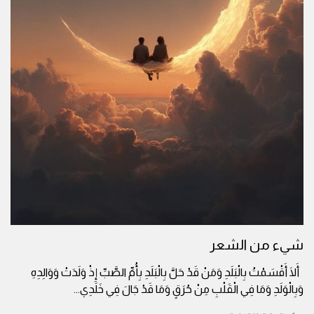
شيء من الشعر
أَلَا أَقْسَمْتُ بِالْبَلَدِ وَمَنْ قَدْ حَلَّ بِالْبَلَدِ بِأُمِّ الصَّبِّ إِذْ وَلَدَتْ وَوَالِدِهِ
وَبِالْوَلَدِ وَمَا فِي الْقَلْبِ مِنْ حُرَقٍ وَمَا قَدْ جَالَ فِي خَلَدِي
...