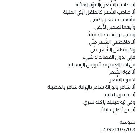
أنا صاحب الشَّعر والقوّة الهائلة
أنا صاحب الشِّعر كالطفل أبكي الخليلة
فأيهما تقطعين لأفنى
وأيهما تمنحين لأبقى
وتبقى الورود بخد الجميلةْ
ألا فاقطعي الشَّعر منّي
ولا تقطعي الشِّعر عنّي
فإني بدون القصائد لا شيء
في لجّة العقم قد أعوزتني الوسيلة
أنا قوة الشِّعر
لا قوّة الشَّعر
أنا شاعر بالوراثة شاعر بالإرادة شاعر بالفصيلة
أنا عاشق يا دليلة
وفي تيه عينيك يا كنه سري
أنا من أضاع…دليلهْ
سوسة
21/07/2018 12:39