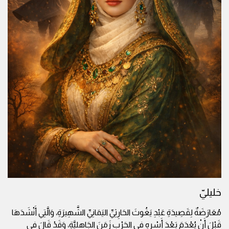
خليليّ
مُعَارَضَةٌ لِقَصِيدَةِ عَبْدِ يَغُوثَ الحَارِثِيِّ اليَمَانِيِّ الشَّهِيرَةِ، وَالَّتِي أَنْشَدَهَا
قَبْلَ أَنْ يُعْدَمَ بَعْدَ أَسْرِهِ فِي الحَرْبِ زَمَنَ الجَاهِلِيَّةِ، وَقَدْ قَالَ فِي