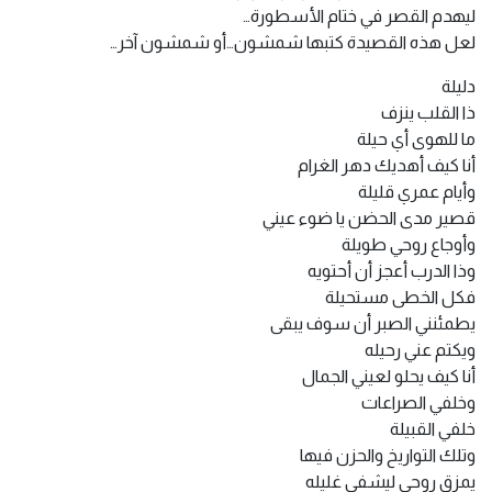
ليهدم القصر في ختام الأسطورة…
لعل هذه القصيدة كتبها شمشون…أو شمشون آخر…
دليلة
ذا القلب ينزف
ما للهوى أي حيلة
أنا كيف أهديك دهر الغرام
وأيام عمري قليلة
قصير مدى الحضن يا ضوء عيني
وأوجاع روحي طويلة
وذا الدرب أعجز أن أحتويه
فكل الخطى مستحيلة
يطمئنني الصبر أن سوف يبقى
ويكتم عني رحيله
أنا كيف يحلو لعيني الجمال
وخلفي الصراعات
خلفي القبيلة
وتلك التواريخ والحزن فيها
يمزق روحي ليشفي غليله