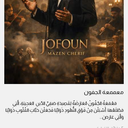
معممعة الجفون
مَعْمَعَةُ الجُفُونْ مُعَارَضَةٌ لِقَصِيدَةِ صَفِيِّ الدِّينِ العَجِيبَةِ، الَّتِي
مَطْلَعُهَا: أَسْبَلْنَ مِنْ فَوْقِ النُّهُودِ ذَوَائِبَا فَجَعَلْنَ حَبَّاتِ القُلُوبِ ذَوَائِبَا
وَالَّتِي عَارَضَ
...