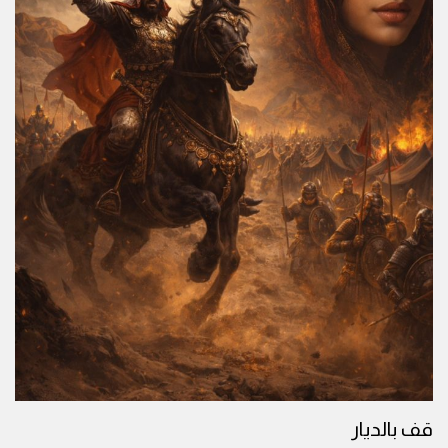
قف بالديار