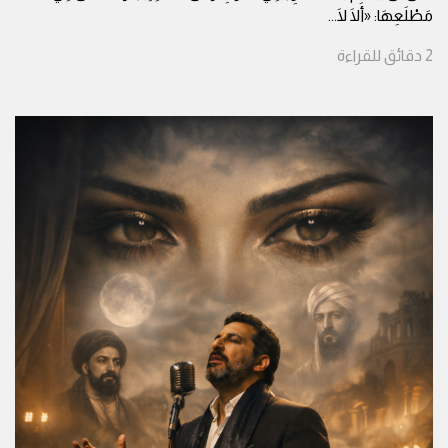
مَطْلَعِهَا: «أَلَا لَا
...
2
دقائق
للقراءة