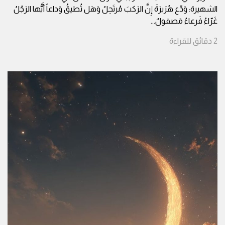
الشهيرة: وَدِّع هُرَيرَةَ إِنَّ الرَكبَ مُرتَحِلُ وَهَل تُطيقُ وَداعاً أَيُّها الرَجُلُ
غَرّاءُ فَرعاءُ مَصقولٌ
...
2
دقائق
للقراءة