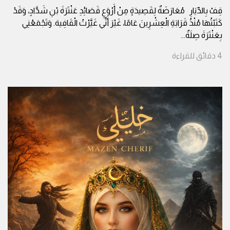
قِفْ بِالدِّيَارِ مُعَارَضَةٌ لِقَصِيدَةٍ مِنْ أَرْوَعِ قَصَائِدِ عَنْتَرَةَ بْنِ شَدَّادٍ، وَقَدْ
كَتَبْتُهَا مُنْذُ قَرَابَةِ الْعِشْرِينَ عَامًا، غَيْرَ أَنِّي غَيَّرْتُ الْقَافِية. وَتَجْمَعُنِي
بِعَنْتَرَةَ صِلَةٌ
...
4
دقائق
للقراءة