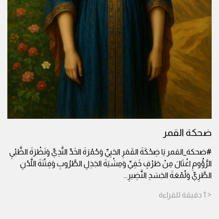
ضحكة القمر
#ضحكة_القمر يَا ضِحْكَةَ القَمَرِ الحَيِيِّ وَحُمْرَةَ الخَدِّ النَّدِيِّ وَنَظْرَةَ الظَّبْيِ
الرَّؤُومِ اغْتَالَ مِنْ طَرْفٍ خَفِيِّ وَمِشْيَةَ الجَذِلِ الطَّرُوبِ وَفِتْنَةَ اللَّدُنِ
الطَّرِيِّ وَلُمْعَةَ الجَسَدِ النَّضِيرِ
...
< 1
دقيقة
للقراءة