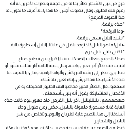
خرج من بين الأشجار طائر بدا له من حجمه ونظرات الآخرين له أنه
زعيم تلك الطيور، وقال بصوت أجش: ما هذا يا….لا أعرف ما تكون…ما
هذا الصوت المزعج؟
*هذه برقمة.
-وما البرقمة؟
*نشيد البلبل يسمى برقمة.
-بلبل! ما هو البلبل؟ لا توجد بلابل في غابتنا…البلبل أسطورة بالية.
* لكنني بلبل..بلبل دري.
ضحك الجميع وتعالت الضحكات نشازا كنزاع بين قطيع ضباع.
اقترب منه طائر آخر بعين واحدة، وعلى عينه الثانية آثار مخلب سنّور أو
قط بري. نظر إلى ريشه المزركش وألوانه الزاهية وقال: يا للقرف…ما
هذه الأشياء…ما هذا الريش…إنك لعين بلا شك.
اسمعوا…قال الطائر الكبير مخاطبا آلاف الطيور المحيطة به في
الأغصان المتشابكة: يقول أنه بلبل…أسمعتم…
هههعععع….بلللللبلللل…آخر بلبل انقرض منذ دهور…يوم كانت هذه
الغابة غابة مسحورة ملعونة بالبلابل…مضى زمن طويل وجاء
أسلافنا إلى هنا…لتصبح غابة الغربان والبوم…وتتخلص من شر
البلابل والشحارير.
خيط من الضوء عبر عقله بسرعة وضرب ذاكرته…وجع كوخز بشوكة