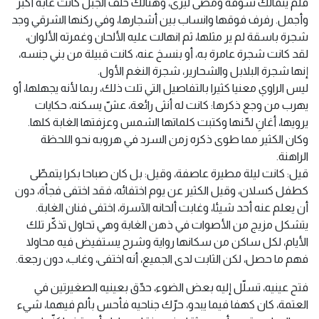
فلم يتمالك شوقه ومضى ليرى، وهنالك خلف الجبل كانت غابة أكبر
وأجمل. رفرف فوقها وانساب بين أشجارها، وفي ركنها الشرقي وجد
شجرة باسقة لم ير مثلها، ثم انهالت عليه الألحان وغمرته الألوان،
لقد كانت شجرة عامرة به، أو بنسخ عنه، كانت قبيلة من بني جنسه،
إنها شجرة البلابل والشحارير، شجرة النغم الأول.
ليس الراوي معنيا كثيرا بالتفاصيل التي تلت ذلك، ربما لأنه يجهلها، أو
يهرب من وجع ذكرها: كانت له أنثى رائعة، عشّ يسكنه، حكايات
يرويها، أغانِ لحّنها وكتبت كلماتها الشمس وعزفتها الغابة كلها.
وكان الكثير مما طوى ذكره زمن السرد في هروبه نحو اللحظة
الراهنة.
قيل: كانت ليلة مطيرة عاصفة، وقيل: بل كان صباحا بكرا يتمطّى
كطفل كسلان، وقيل الكثير عن يوم اختفائه، فقد اختفى فجأة، دون
أن يعلم عنه أحد شيئا، وغابت ألحانه الآسرة، اختفى فنان الغابة.
يتشكل مزيج من الأصوات في ذهن الغابة وهي تحاول تذكّر تلك
الأيام، لكل ساكن من سكانها رواية وشرح يستفيض فيه محاولا
فهم ما حصل، لكن الثابت لدى الجميع، أنه اختفى، وغاب، دون رجعة.
فتح عينيه، تسلّل إليه بعض الضوء، حدّق بعينيه الصغيرتين في
العتمة، كان كهفا فيما يبدو، حرّك جناحيه فأحس بألم فيهما، شيء