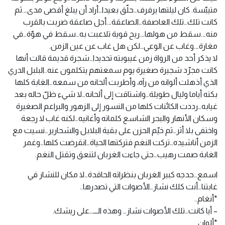
متيبّسة. كان ليلتها يرفرف…حلّق بعيدا…أراد أن يبلغ أقصى مدى….ثم
كانت تلك…تلك العاصفة…الصاعقة….أجل صاعقة ضربت بالقرب
منه….سقط من هولها….ريح قوية تلاعبت به…سقط في هوّة…في
مغارة….وغاب عن الوعي…لكن هل غاب عن عين الزمن.
لا يذكر أحد من الرواة زمن غيبوبته تحديدا…شجرة قديمة قالت أنها
كانت مجرّد شجيرة صغيرة يوم سمعتهم يتكلمون عنه..البلبل الدري
الذي أذهلت ألوانه من رآه، وأطربت ألحانه من سمعه…الغابة كلها
بكته أياما وليال طويلة…واشتاقت إلى ألحانه…لا شيء ظلّ حاله بعد
غيابه…رددت الكائنات كلها من النسور إلى الزهور والبراعم الصغيرة
وسكان الأنهار والبحر الشاسع كلماته وأغانيه…لكنه غاب لا رجعة
واختفى بلا أثر…ثم خيّم الحزن على بقية البلابل والشحارير…نسيت مع
الزمن أناشيده…تركت النغم فتركتها الحياة…انقرضت كلها…وغمر
الغابة صمت رهيب…حتى جاءت الغربان لتنعق وتقتل النغم.
اسمع…حدجه كبير الغربان بنظراته الحاقدة…لا مكان للنشاز في
غابتنا…أنت كلك نشاز…الأصوات التي تصدرها..
*أنغام..
– أيا كانت…تلك الأصوات نشاز… وهذه الـــ…على ريشك.
*ألوان