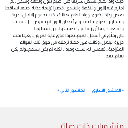
حيث وُلد الحلم…تشكّل سريعا حتى أصبح بلون ونكهة وشذى…ثم
امتزج فيه اللون والنكهة والشذى…فصارا ترنيمة عذبة…حينها تساقط
بعض رذاذ الضوء.. وولد النغم…هنالك…كانت جموع البلابل الدرية
وشحارير الضوء تتناغم فوق أغصان النور…لم تنقرض…بل سمت
وارتفعت…ربما أن زمنا من الصمت والحزن سما بها…
كان يحلّق في أسفل الغيم…بعيدا فوق غابة الغربان…بعيدا تحت
جزيرة البلابل…وكانت عين محبة ترمقه من فوق تلك العوالم
المترامية….تهمس له: لست وحيدا….لكنه لم يكن يسمع…ولم يكن
يعلم…بعد
«
المنشور السابق
المنشور التالي
»
منشورات ذات صلة