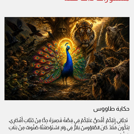
حكاية طاووس
تَحِيَّاتِي إِلَيْكُمْ. أَقُصُّ عَلَيْكُمْ فِي قِصَّةً قَصِيرَةً جِدًّا مِنْ بُنَيَّاتِ أَفْكَارِي،
لِتَكُونَ مَثَلًا. كَانَ الطَّاوُوسُ يَمُرُّ فِي وَادٍ اسْتَوْطَنَتْهُ صُنُوفٌ مِنْ بَنَاتِ