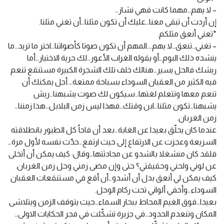
– لا يهم…مهما كانت فهي نشاز…
إن أردت أن تبقى معنا…عليك أن تكون مثلنا…أن تغني مثلنا.
*تعني أنعق مثلكم.
– تغني…تنعق…لا يهم….المهم أن تكون صوتا كأصواتنا…اختر ما تريد…ما
ينشده ذلك البوم…أو يقوله الغراب الأعور…لك حرية الاختيار…أما
ريشك فالحل يسير…هنالك خلف تلك الشجرة الكبيرة مستنقع تنعم
فيه الكثير من العقبان السوداء بسباحة ممتعة….أجل يمكنك أن
تنعم معها وتتعلم لغتها…سيكون لك صوت يشبهنا…ريش
يشبهنا…تكون مثلنا…ابن وقتك…فهذا ليس زمن البلابل…هذا زمننا…
زمن الغربان.
عندما كان يحلّق بعيدا عن الغابة…بعد أن فاجأ كل الطيور بانطلاقته
السريعة وعجزت عن الارتفاع إلى حيث ارتفع…حدّث نفسه لأول مرة…
فلقد كان منشغلا بالشدو عن محادثتها…وقال: كيف يمكن أن أتخلى
عن لوني ولحني وحقيقتي؟ حتى وإن مضى زمني وحل زمن الغربان.
كيف يمكن لي أنعق بدل أن أشدو…أن أقع في مستنقعات العقبان
السوداء…وأخفي ألواني تحت ركام الوحل.
بعيدا…فوق الغيم المحاط ببحار السماء…حيث يتوقف الزمن ويتلاشى
المكان وتنعدم الحدود…في جزيرة تشكّلت في فجر الحكايات الاولى…