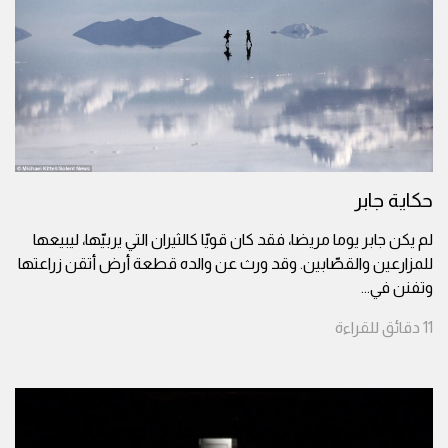
حكاية جابر
لم يكن جابر يوما مريضا، فقد كان قويّا كالثيران التي يربيّها، ليبيعها
للمزارعين والقصّابين. وقد ورث عن والده قطعة أرض أتقن زراعتها
وتفنن في
...
11
دقائق
للقراءة