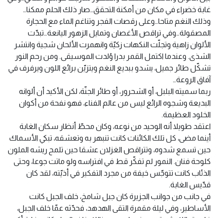
غابة خضراء في مكان من أمكنة التحقق…صار ذلك الحلم ممكنا…
وذلك النغم متاحا…وعلى رقصات الفجر وتناغم الماء مع الحجارة
المصقولة…وفي تراقص الأغصان وتمايل الزهور اليانعة…تبدّت
الألوان زاهية وتجلّت النكهات زكيّة وانهمرت الألحان شجية وانتشر
الشذى. وعندما اكتمل القمر بدرا وُلدت الموسيقى. ومن رحم النور
تشكّل طائر جميل، يشدو ببديع النغم ويتزيّن برائع اللون ويرفرف في
آفاق الروعة…
ربما سميته البلبل، أو الشحرور، أو طائر الجنّة، لكن الأكيد أن ألوانه
البديعة وشجوه الرائع ليس من عالم الفناء، فهو نفحة من أكوان
الخلود العظيمة.
اعتقد طويلا أنه الوحيد من نوعه، وكان محطّ أنظار سكان الغابة
أينما مضى، كل تلك الكائنات كانت تنبهر به وتعشقه، تبكي الأسماك
حين تسمع شدوه، وتتراقص الغزلان عشقا حين تلمح ريشه الملون
كلوحة فنان. النمور لم تفكّر قط في افتراسه ولو ماتت جوعا، وحتى
الذئاب كانت تتوجّس خيفة من مجرد التفكير في أذيّته، لقد كان
قدّيس الغابة.
في جانب من جوانب الجزيرة كان جبل شامخ، خلف الجبل كانت
الأساطير، وفي ليلة مقمرة التقى الهدهد، فحدّثه عمّا خلف الجبل،