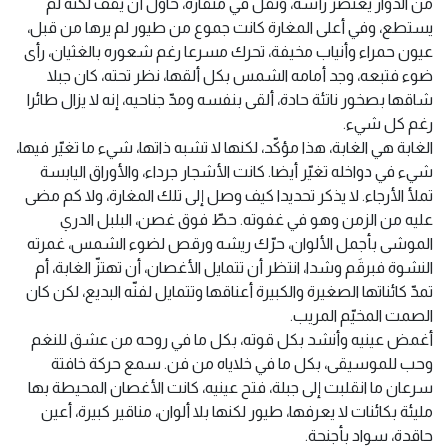
من الدوار يعتصر رأسه، وثقل في منقاره، حاول أن يقف لكنّه لم
يستطع، وفي أعلى المغارة كانت جموع من طيور لم يرها من قبل،
عيون حمراء وأنياب مخيفة، تحرك مسرعا رغم شعوره بالغثيان، رأى
ضوء فتبعه، وجد أمامه الشمس بكل ألقها، نظر تحته، كان جبلا
شاقها بصخور ناتئة حادة، ألقى بنفسه ومدّ جناحيه، إنه لا يزال طائرا
رغم كل شيء.
الغابة هي الغابة، هذا مؤكّد، لكنها لا تشبه ذاتها، شيء ما تغيّر فيها،
شيء في دواخله تغيّر أيضا. كانت الأشجار جرداء، والأوراق اليابسة
تملأ الأرجاء. لا يذكر تحديدا كيف وصل إلى تلك المغارة، ولا كم مضى
عليه من الزمن وهو في غفوته. حطّ فوق غصن، البلبل الدري
الموشى بأجمل الألوان، حرّك ريشه ورقص لضوء الشمس، غمرته
النشوة فبرقَم وشدا، انتظر أن تتمايل الأغصان، أن تهتزّ الغابة، أم
تمدّ كائناتها الصغيرة والكبيرة أعناقها وتتمايل لفنّه البديع، لكن كان
الصمت المخيّم المريب.
أغمض عينيه وأنشد بكل قوته، بكل ما في روحه من عشق للنغم
وحب للموسيقى، بكل ما في خلاياه من فن. سمع حركة خافتة
سرعان ما انقلبت إلى جبلة، فتح عينيه، كانت الأغصان المحيطة بها
مليئة بكائنات لا يعرفها، طيور لكنها بلا ألوان، مناقير كبيرة، أعين
حاقدة، سواد بأجنحة.