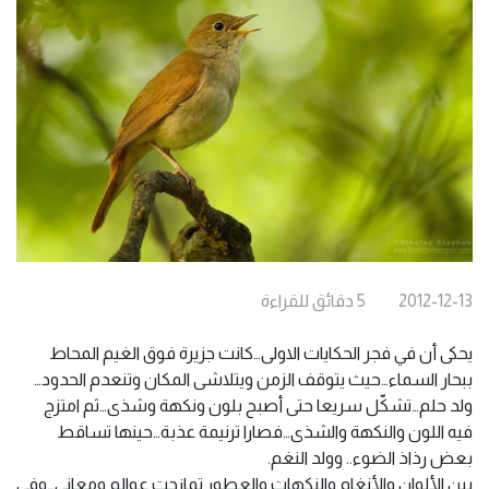
2012-12-13
5
دقائق
للقراءة
يحكى أن في فجر الحكايات الاولى…كانت جزيرة فوق الغيم المحاط
ببحار السماء…حيث يتوقف الزمن ويتلاشى المكان وتنعدم الحدود…
ولد حلم…تشكّل سريعا حتى أصبح بلون ونكهة وشذى…ثم امتزج
فيه اللون والنكهة والشذى…فصارا ترنيمة عذبة…حينها تساقط
بعض رذاذ الضوء.. وولد النغم.
بين الألوان والأنغام والنكهات والعطور تمازجت عوالم ومعاني…وفي