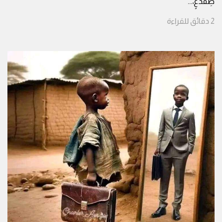
ضِفْدَعٍ،
...
2
دقائق
للقراءة