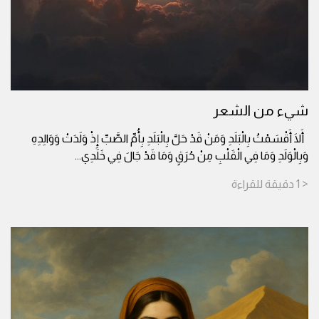
شيء من الشعر
أَلَا أَقْسَمْتُ بِالْبَلَدِ وَمَنْ قَدْ حَلَّ بِالْبَلَدِ بِأُمِّ الصَّبِّ إِذْ وَلَدَتْ وَوَالِدِهِ
وَبِالْوَلَدِ وَمَا فِي الْقَلْبِ مِنْ حُرَقٍ وَمَا قَدْ جَالَ فِي خَلَدِي
...
< 1
دقيقة
للقراءة