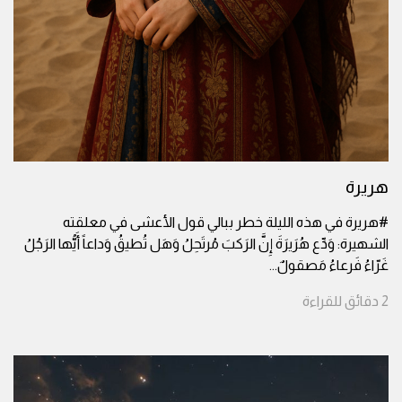
هريرة
#هريرة في هذه الليلة خطر ببالي قول الأعشى في معلقته
الشهيرة: وَدِّع هُرَيرَةَ إِنَّ الرَكبَ مُرتَحِلُ وَهَل تُطيقُ وَداعاً أَيُّها الرَجُلُ
غَرّاءُ فَرعاءُ مَصقولٌ
...
2
دقائق
للقراءة