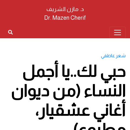
د. مازن الشريف
Dr. Mazen Cherif
شعر عاطفي
حبي لك..يا أجمل
النساء (من ديوان
أغاني عشقيار،
مطبوع)