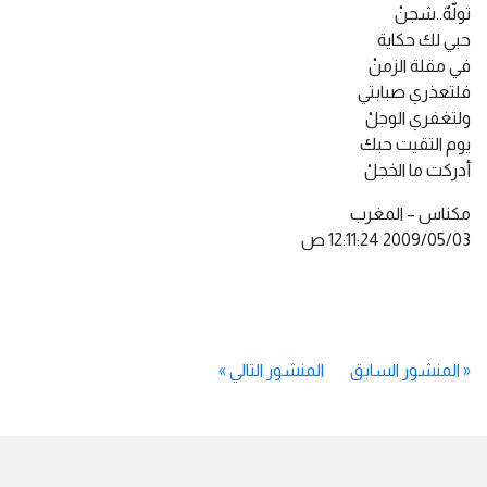
تولّهٌ..شجنْ
حبي لك حكاية
في مقلة الزمنْ
فلتعذري صبابتي
ولتغفري الوجلْ
يوم التقيت حبك
أدركت ما الخجلْ
مكناس – المغرب
«
المنشور السابق
المنشور التالي
»