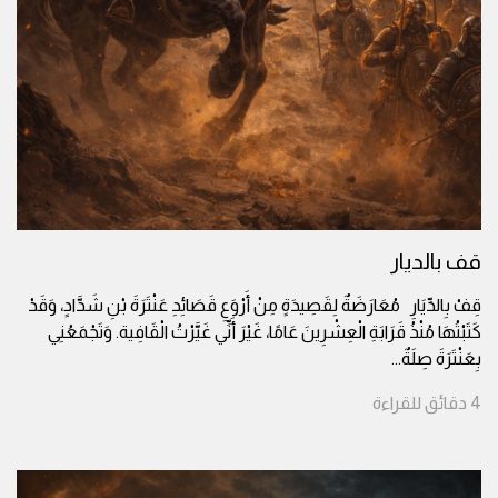
قف بالديار
قِفْ بِالدِّيَارِ مُعَارَضَةٌ لِقَصِيدَةٍ مِنْ أَرْوَعِ قَصَائِدِ عَنْتَرَةَ بْنِ شَدَّادٍ، وَقَدْ
كَتَبْتُهَا مُنْذُ قَرَابَةِ الْعِشْرِينَ عَامًا، غَيْرَ أَنِّي غَيَّرْتُ الْقَافِية. وَتَجْمَعُنِي
بِعَنْتَرَةَ صِلَةٌ
...
4
دقائق
للقراءة