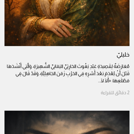
خليليّ
مُعَارَضَةٌ لِقَصِيدَةِ عَبْدِ يَغُوثَ الحَارِثِيِّ اليَمَانِيِّ الشَّهِيرَةِ، وَالَّتِي أَنْشَدَهَا
قَبْلَ أَنْ يُعْدَمَ بَعْدَ أَسْرِهِ فِي الحَرْبِ زَمَنَ الجَاهِلِيَّةِ، وَقَدْ قَالَ فِي
مَطْلَعِهَا: «أَلَا لَا
...
2
دقائق
للقراءة