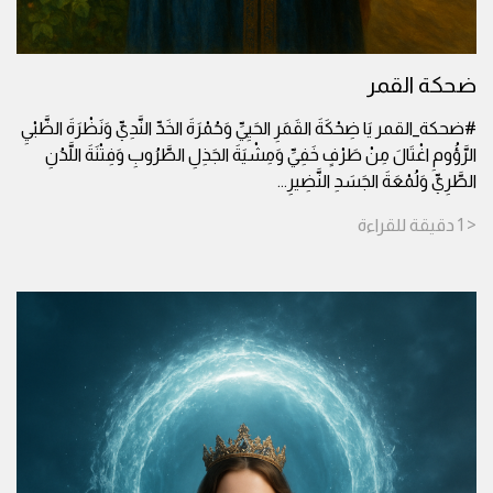
ضحكة القمر
#ضحكة_القمر يَا ضِحْكَةَ القَمَرِ الحَيِيِّ وَحُمْرَةَ الخَدِّ النَّدِيِّ وَنَظْرَةَ الظَّبْيِ
الرَّؤُومِ اغْتَالَ مِنْ طَرْفٍ خَفِيِّ وَمِشْيَةَ الجَذِلِ الطَّرُوبِ وَفِتْنَةَ اللَّدُنِ
الطَّرِيِّ وَلُمْعَةَ الجَسَدِ النَّضِيرِ
...
< 1
دقيقة
للقراءة