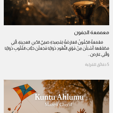
معممعة الجفون
مَعْمَعَةُ الجُفُونْ مُعَارَضَةٌ لِقَصِيدَةِ صَفِيِّ الدِّينِ العَجِيبَةِ، الَّتِي
مَطْلَعُهَا: أَسْبَلْنَ مِنْ فَوْقِ النُّهُودِ ذَوَائِبَا فَجَعَلْنَ حَبَّاتِ القُلُوبِ ذَوَائِبَا
وَالَّتِي عَارَضَ
...
5
دقائق
للقراءة