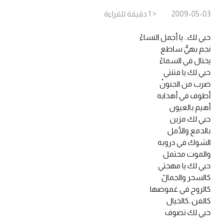
2009-05-03
< 1
دقيقة
للقراءة
حبي لك.. يا أجمل النساءْ
نجم بهيٌّ ساطع
يختال في السماءْ
حبي لك يا فتنتي
ضرب من الجنونْ
أطوف في أهدابه
أهيم بالعيون
حبي لك مزين
بالدمع والأمل
الشوك في دروبه
والموت محتمل
حبي لك يا مهجتي
كالسحر والجمالْ
كالروح في غموضها
كالفن..كالخيال
حبي لك تصوف