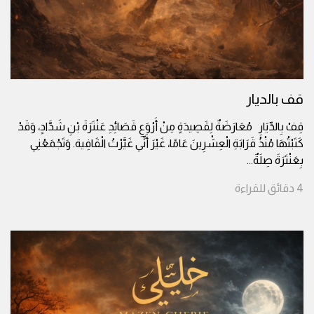
قف بالديار
قِفْ بِالدِّيَارِ مُعَارَضَةٌ لِقَصِيدَةٍ مِنْ أَرْوَعِ قَصَائِدِ عَنْتَرَةَ بْنِ شَدَّادٍ، وَقَدْ
كَتَبْتُهَا مُنْذُ قَرَابَةِ الْعِشْرِينَ عَامًا، غَيْرَ أَنِّي غَيَّرْتُ الْقَافِية. وَتَجْمَعُنِي
بِعَنْتَرَةَ صِلَةٌ
...
4
دقائق
للقراءة