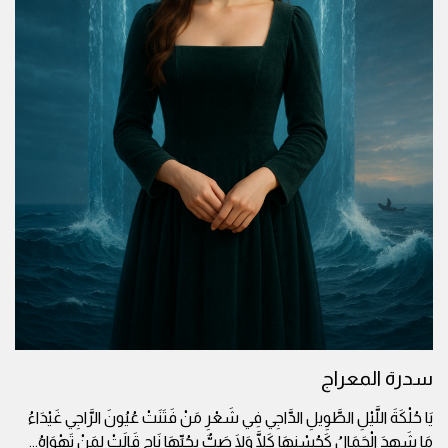
سدرة المعراج
يَا حُلْكَةَ اللَّيْلِ الطَّوِيلِ الدَّاجِي فِي شَعْرِ مَنْ فَتَنَتْ عُيُونَ الرَّاجِي غَيْدَاءُ
مَا شَهِدَ الْجَمَالُ كَحُسْنِهَا كَلَّا وَلَا صَبٌّ بِحُبِّهَا نَاجِ قَالَتْ لِمَنْ تَهْوَاهُ
...