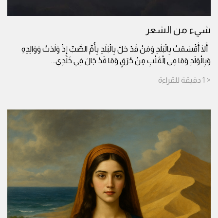
شيء من الشعر
أَلَا أَقْسَمْتُ بِالْبَلَدِ وَمَنْ قَدْ حَلَّ بِالْبَلَدِ بِأُمِّ الصَّبِّ إِذْ وَلَدَتْ وَوَالِدِهِ
وَبِالْوَلَدِ وَمَا فِي الْقَلْبِ مِنْ حُرَقٍ وَمَا قَدْ جَالَ فِي خَلَدِي
...
< 1
دقيقة
للقراءة