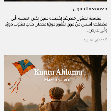
معممعة الجفون
مَعْمَعَةُ الجُفُونْ مُعَارَضَةٌ لِقَصِيدَةِ صَفِيِّ الدِّينِ العَجِيبَةِ، الَّتِي
مَطْلَعُهَا: أَسْبَلْنَ مِنْ فَوْقِ النُّهُودِ ذَوَائِبَا فَجَعَلْنَ حَبَّاتِ القُلُوبِ ذَوَائِبَا
وَالَّتِي عَارَضَ
...
5
دقائق
للقراءة