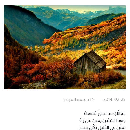
2014-02-25
< 1
دقيقة
للقراءة
جَمَالُكِ قد تجاوزَ مُنتَهَاهُ
وهذا الحُسْنُ يفتِنُ من رَآهُ
تفنَّنَ في الدَّلالِ بكُلِّ سِحْرٍ