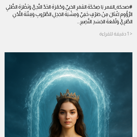
#ضحكة_القمر يَا ضِحْكَةَ القَمَرِ الحَيِيِّ وَحُمْرَةَ الخَدِّ النَّدِيِّ وَنَظْرَةَ الظَّبْيِ
الرَّؤُومِ اغْتَالَ مِنْ طَرْفٍ خَفِيِّ وَمِشْيَةَ الجَذِلِ الطَّرُوبِ وَفِتْنَةَ اللَّدُنِ
الطَّرِيِّ وَلُمْعَةَ الجَسَدِ النَّضِيرِ
...
< 1
دقيقة
للقراءة