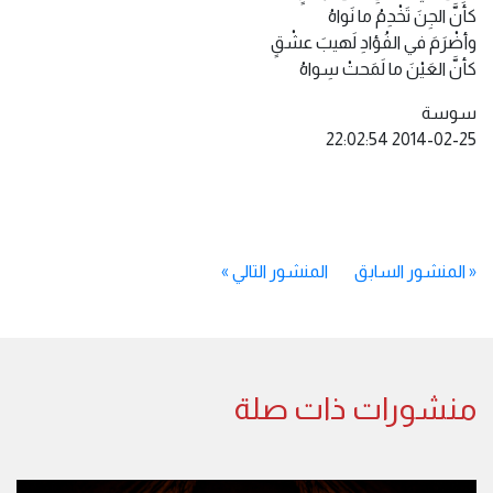
كأَنَّ الجِنَ تَخْدِمُ ما نَواهُ
وأضْرَمَ في الفُؤادِ لَهيبَ عشْقٍ
كأنَّ العَيْنَ ما لَمَحتْ سِواهُ
سوسة
«
المنشور السابق
المنشور التالي
»
منشورات ذات صلة