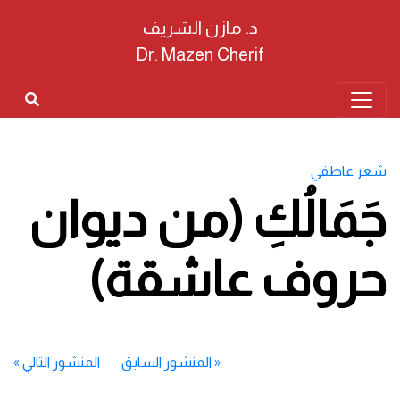
د. مازن الشريف
Dr. Mazen Cherif
شعر عاطفي
جَمَالُكِ (من ديوان
حروف عاشقة)
«
المنشور السابق
المنشور التالي
»