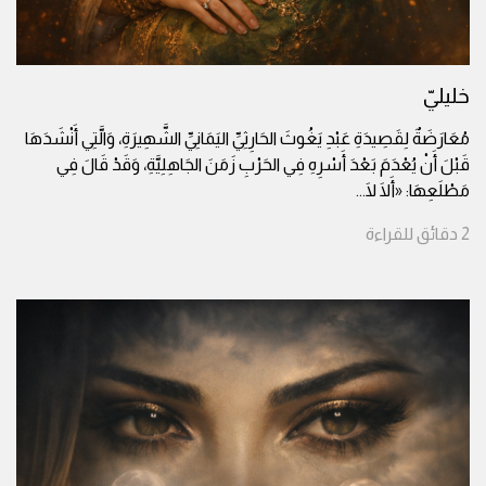
خليليّ
مُعَارَضَةٌ لِقَصِيدَةِ عَبْدِ يَغُوثَ الحَارِثِيِّ اليَمَانِيِّ الشَّهِيرَةِ، وَالَّتِي أَنْشَدَهَا
قَبْلَ أَنْ يُعْدَمَ بَعْدَ أَسْرِهِ فِي الحَرْبِ زَمَنَ الجَاهِلِيَّةِ، وَقَدْ قَالَ فِي
مَطْلَعِهَا: «أَلَا لَا
...
2
دقائق
للقراءة