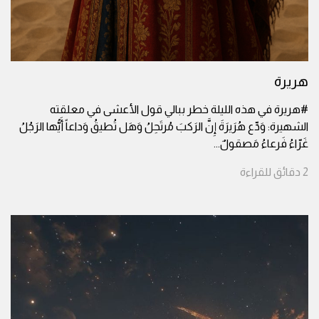
هريرة
#هريرة في هذه الليلة خطر ببالي قول الأعشى في معلقته
الشهيرة: وَدِّع هُرَيرَةَ إِنَّ الرَكبَ مُرتَحِلُ وَهَل تُطيقُ وَداعاً أَيُّها الرَجُلُ
غَرّاءُ فَرعاءُ مَصقولٌ
...
2
دقائق
للقراءة