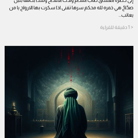
إلى حضرة العشاق طاب المُدام ولذت الاقداحُ وشدا بحانها بلبل
صدّاحُ هي خمره لله محكم سرها تفنى اذا سكرت بها الارواح يا من
يعاتب
...
< 1
دقيقة
للقراءة