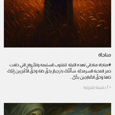
مناجاة
#مناجاة مناجاتي لهذه الليلة. للقلوب السليمة وللأرواح التي ذاقت
خمر المحبة السرمديّة. سَأَلْتُكَ يا رَحِيمُ بِحَقِّ طَهَ وَحَقِّ الأَقْرَبِينَ إِلَيْكَ
جَاهَا وَحَقِّ الصَّالِحِينَ بِكُلِّ
...
< 1
دقيقة
للقراءة