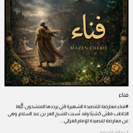
فناء
#فناء معارضة للقصيدة الشهيرة التي يرددها المنشدون: أَيُّهَا
الخاطب مَعْنَى حُسْنِنَا وقد نُسبت للشيخ العز بن عبد السلام، وهي
عن معارضة لقصيدة للإمام الغزالي.
...
2
دقائق
للقراءة