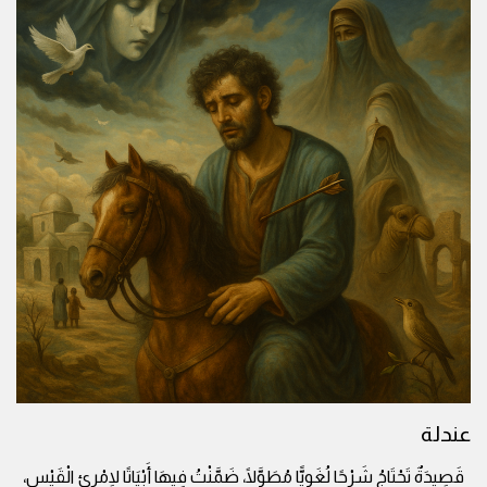
عندلة
قَصِيدَةٌ تَحْتَاجُ شَرْحًا لُغَوِيًّا مُطَوَّلًا، ضَمَّنْتُ فِيهَا أَبْيَاتًا لِامْرِئِ الْقَيْسِ،