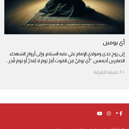
أي يومين
إلى روح جدي ومولاي الإمام علي عليه السلام، وإلى أرواح الشهداء
الصابرين أجمعين. “أَي يَومَيَّ مِنَ المَوتَ أَفِرْ يَومَ لا يُقدَرُ أَو يَومَ قُدِر
...
< 1
دقيقة
للقراءة