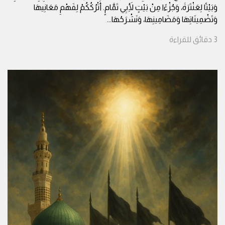
وَبَيْتًا لِعَنْتَرَةَ، وَجُزْءًا مِنْ بَيْتٍ لِأَبِي تَمَّامٍ. أَتْرُكُكُمْ لِفَهْمِ مَعَانِيهَا
وَتَضْمِينَاتِهَا وَمَضَامِينِهَا، وَنَشْرَحُهَا
...
3
دقائق
للقراءة