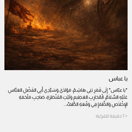
يا عباس
*يا عبّاس* إِلَى قَمَرِ بَنِي هَاشِمْ، مَوْلَايَ وَسَيِّدِي أَبِي الفَضْلِ العَبَّاسِ
عَلَيْهِ السَّلَامُ، الْمُحَارِبِ العَظِيمِ وَلَيْثِ القَنْطَرَةِ، صَاحِبِ مَلْحَمَةِ
الإِخْلَاصِ وَالظَّمَإِ فِي وَقْعَةِ الطَّفِّ،
...
< 1
دقيقة
للقراءة