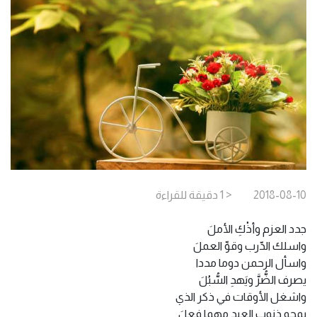
2018-08-10
< 1
دقيقة
للقراءة
جدد العزم وأذْكِ الأملَ
واسلك الدّرب وقوِّ العملَ
واسأل الرحمن دوما مددا
يصرف الضُّرَّ ويَهدِ السُّبُلَ
واشغل الأوقات في ذكر الذي
يمحو ذنوب العبد مهما فعلَ