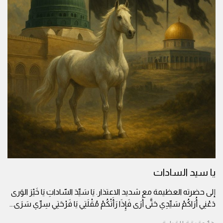
يا سيد السادات
إلى حضرته العظيمة مع شديد الاعتذار. يَا سَيِّدَ السّاداتِ يَا خَيْرَ الوَرى
دَعْنِي أُرَاكُمْ سَيِّدِي حَتَّى أَرَى فَإِذَا رَأَتْكُمْ مُقْلَتِي يَا فَرْحَتِي سِرِّي سَرَى
...