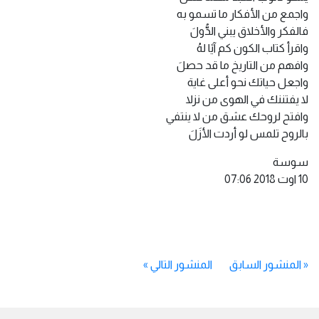
واجمع من الأفكار ما تسمو به
فالفكر والأخلاق يبني الدُّولَ
واقرأ كتاب الكون كم آيًا لهُ
وافهم من التاريخ ما قد حصلَ
واجعل حياتك نحو أعلى غاية
لا يفتننك في الهوى من نزلا
وافتح لروحك عشق من لا ينتفي
بالروح تلمس لو أردت الأزَلَ
سوسة
10 اوت 2018 07:06
«
المنشور السابق
المنشور التالي
»