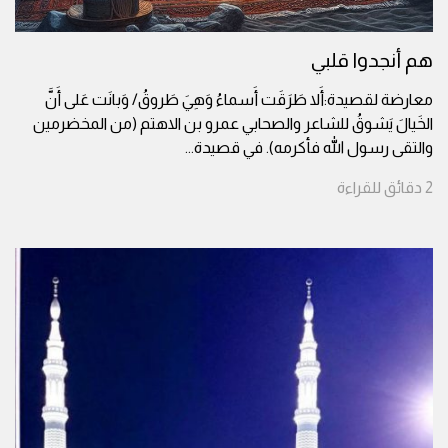
هم أنجدوا قلبي
معارضة لقصيدة:أَلا طَرَقَت أَسماءُ وَهِيَ طَروقُ/ وَبانَت عَلى أَنَّ
الخَيالَ يَشوقُ للشاعر والصحابي عمرو بن الاهتم (من المخضرمين
والتقى رسول الله فأكرمه). في قصيدة
...
2
دقائق
للقراءة