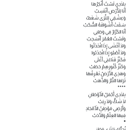
بِلَادِي لَسْتُ أُنْكِرُهَا
أَنَا لِلْأَرْضِ أَنْتَسِبُ
وَعِشْقِي لِلثَّرَى شَغَفٌ
سَقَتْ أَشْوَاقَهُ السُّحُبُ
أَنَا الكَرَّارُ فِي وَطَنِي
وَلَسْتُ العُمْرَ أَنْسَحِبُ
وَلَا أَخْشَى إِذَا انْخَذَلُوا
وَلَا أَصْبُو إِذَا انْجَذَبُوا
فَكَنْزُ قَنَاعَتِي أَغْلَى
وَكَنْزُ كُنُوزِهِمْ حَطَبُ
وَهَذِي الأَرْضُ نَعْرِفُهَا
ثَرَاهَا التِّبْرُ وَالذَّهَبُ
****
بِلَادِي أَجْمَلُ الأَوْطَانِ
لَا شَكٌّ وَلَا رِيَبُ
وَأَرْضِي مَوْطِنُ الأَمْجَادِ
فِيهَا العِلْمُ وَالأَدَبُ
*
نُحِبُّكِ يَا ثَرَى وَطَنِي