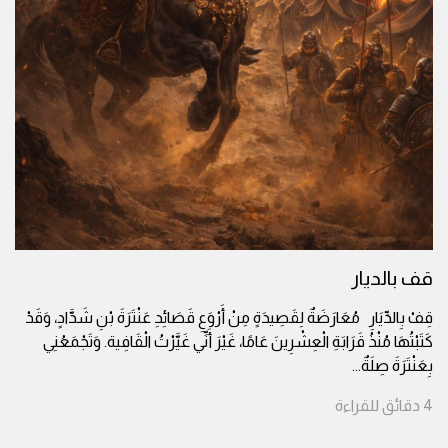
قف بالديار
قِفْ بِالدِّيَارِ مُعَارَضَةٌ لِقَصِيدَةٍ مِنْ أَرْوَعِ قَصَائِدِ عَنْتَرَةَ بْنِ شَدَّادٍ، وَقَدْ
كَتَبْتُهَا مُنْذُ قَرَابَةِ الْعِشْرِينَ عَامًا، غَيْرَ أَنِّي غَيَّرْتُ الْقَافِية. وَتَجْمَعُنِي
بِعَنْتَرَةَ صِلَةٌ
...
4
دقائق
للقراءة