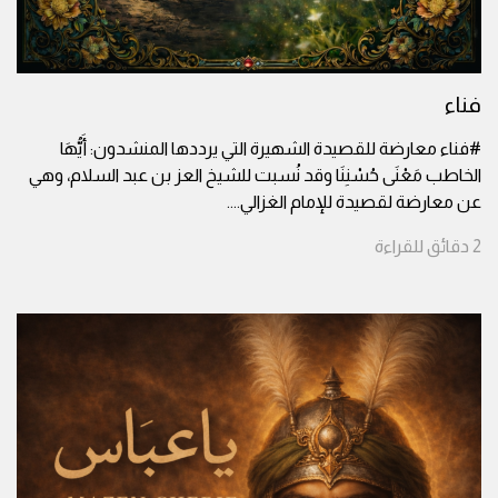
فناء
#فناء معارضة للقصيدة الشهيرة التي يرددها المنشدون: أَيُّهَا
الخاطب مَعْنَى حُسْنِنَا وقد نُسبت للشيخ العز بن عبد السلام، وهي
عن معارضة لقصيدة للإمام الغزالي.
...
2
دقائق
للقراءة