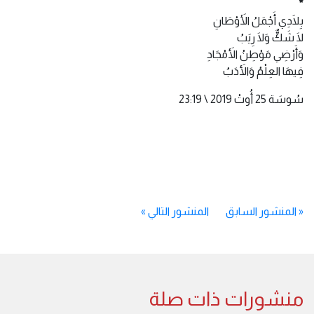
*
بِلَادِي أَجْمَلُ الأَوْطَانِ
لَا شَكٌّ وَلَا رِيَبُ
وَأَرْضِي مَوْطِنُ الأَمْجَادِ
فِيهَا العِلْمُ وَالأَدَبُ
سُوسَة 25 أُوتْ 2019 \ 23:19
«
المنشور السابق
المنشور التالي
»
منشورات ذات صلة