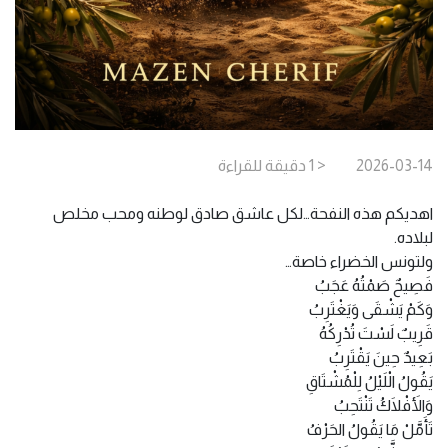
2026-03-14
< 1
دقيقة
للقراءة
اهديكم هذه النفحة…لكل عاشق صادق لوطنه ومحب مخلص
لبلاده.
ولتونس الخضراء خاصة…
فَصِيحٌ صَمْتُهُ عَجَبُ
وَكَمْ يَشْقَى وَيَغْتَرِبُ
قَرِيبٌ لَسْتَ تُدْرِكُهُ
بَعِيدٌ حِينَ يَقْتَرِبُ
يَقُولُ الْلَيْلُ لِلْمُشْتَاقِ
وَالأَفْلَاكُ تَنْتَحِبُ
تَأَمَّلْ مَا يَقُولُ الحَرْفُ