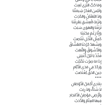
وَمَا حُبُّ الثَّرَى لَعِبُ
وَلَيْسَ الغَدْرُ شِيمَتُنَا
وَلَا البُهْتَانُ وَالكَذِبُ
وَنَزْفُ الْعِشْقِ يَعْرِفُنَا
نَزَفْنَا وَالهَوَى سَبَبُ
وَإِنَّا رَغْمَ مِحْنَتِنَا
كَمِثْلِ النَّخْلِ نَنْتَصِبُ
وَيَشْهَدُ جُرْحَنَا العُشَّاقُ
وَالأَشْوَاقُ وَاللَّهَبُ
فَخُذْ يَا لَيْلُ أُغْنِيَتِي
إِذَا مَا صِرْتَ تَكْتَئِبُ
وَرَدِّدْ فِي مَدَى الأَيَّامِ
حِينَ الحَقُّ يُغْتَصَبُ
****
بِلَادِي أَجْمَلُ الأَوْطَانِ
لَا شَكٌّ وَلَا رِيَبُ
وَأَرْضِي مَوْطِنُ الأَمْجَادِ
فِيهَا العِلْمُ وَالأَدَبُ