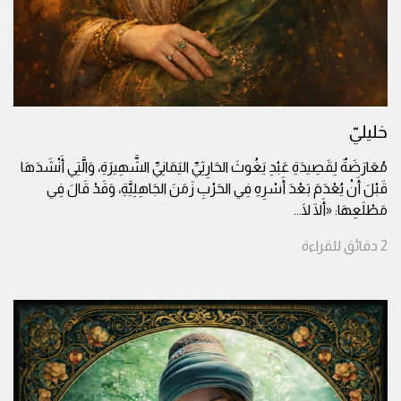
خليليّ
مُعَارَضَةٌ لِقَصِيدَةِ عَبْدِ يَغُوثَ الحَارِثِيِّ اليَمَانِيِّ الشَّهِيرَةِ، وَالَّتِي أَنْشَدَهَا
قَبْلَ أَنْ يُعْدَمَ بَعْدَ أَسْرِهِ فِي الحَرْبِ زَمَنَ الجَاهِلِيَّةِ، وَقَدْ قَالَ فِي
مَطْلَعِهَا: «أَلَا لَا
...
2
دقائق
للقراءة