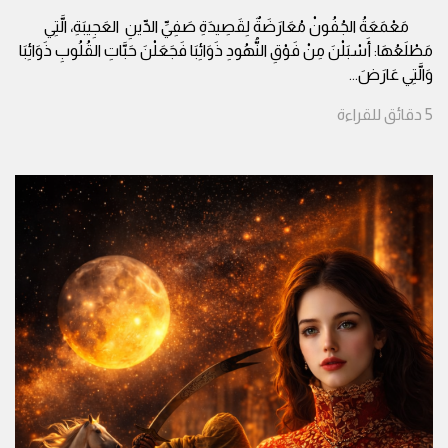
مَعْمَعَةُ الجُفُونْ مُعَارَضَةٌ لِقَصِيدَةِ صَفِيِّ الدِّينِ العَجِيبَةِ، الَّتِي
مَطْلَعُهَا: أَسْبَلْنَ مِنْ فَوْقِ النُّهُودِ ذَوَائِبَا فَجَعَلْنَ حَبَّاتِ القُلُوبِ ذَوَائِبَا
وَالَّتِي عَارَضَ
...
5
دقائق
للقراءة