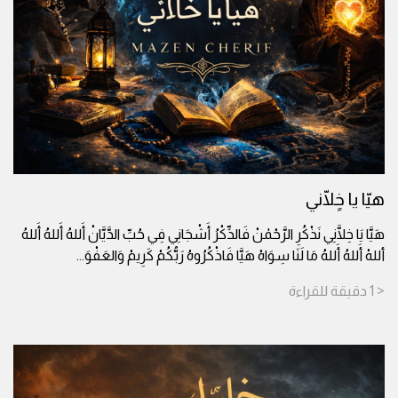
هيّا يا خٍلّاني
هَيَّا يَا خِلَّانِي نَذْكُرِ الرَّحْمٰنْ فَالذِّكْرُ أَشْجَانِي فِي حُبِّ الدَّيَّانْ أَللهُ أَللهُ أَللهُ
أللهْ أَللهُ أَللهُ مَا لَنَا سِوَاهْ هَيَّا فَاذْكُرُوهُ رَبُّكُمْ كَرِيمْ وَالعَفْوَ
...
< 1
دقيقة
للقراءة