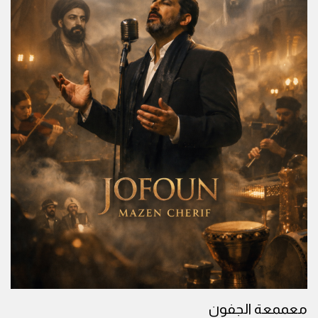
معممعة الجفون