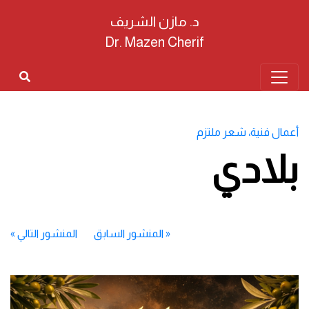
د. مازن الشريف
Dr. Mazen Cherif
أعمال فنية
،
شعر ملتزم
بلادي
«
المنشور السابق
المنشور التالي
»