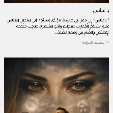
يا عباس
*يا عبّاس* إِلَى قَمَرِ بَنِي هَاشِمْ، مَوْلَايَ وَسَيِّدِي أَبِي الفَضْلِ العَبَّاسِ
عَلَيْهِ السَّلَامُ، الْمُحَارِبِ العَظِيمِ وَلَيْثِ القَنْطَرَةِ، صَاحِبِ مَلْحَمَةِ
الإِخْلَاصِ وَالظَّمَإِ فِي وَقْعَةِ الطَّفِّ،
...
< 1
دقيقة
للقراءة