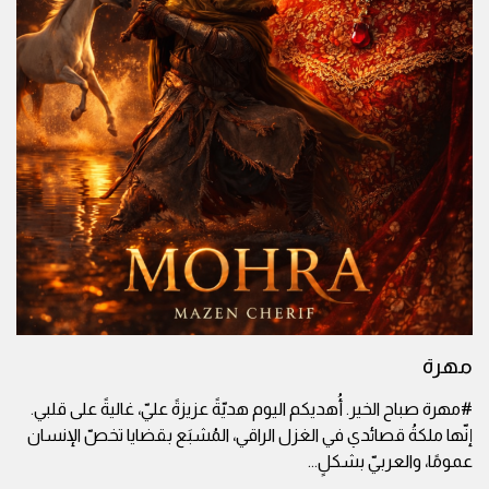
مهرة
#مهرة صباح الخير. أُهديكم اليوم هديّةً عزيزةً عليّ، غاليةً على قلبي.
إنّها ملكةُ قصائدي في الغزل الراقي، المُشبَع بقضايا تخصّ الإنسان
عمومًا، والعربيّ بشكلٍ
...