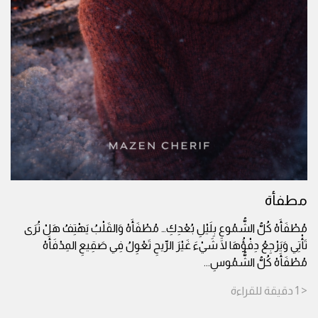
مطفأة
مُطْفَأَهْ كُلُّ الشُّمُوعِ بِلَيْلِ بُعْدِكِ… مُطْفَأَهْ وَالقَلْبُ يَهْتِفُ هَلْ تُرَى
تَأْتِي وَيَرْجِعُ دِفْؤُهَا لَا شَيْءَ غَيْرَ الرِّيحِ تَعْوِلُ فِي صَقِيعِ المِدْفَأَهْ
مُطْفَأَهْ كُلُّ الشُّمُوسِ
...
< 1
دقيقة
للقراءة