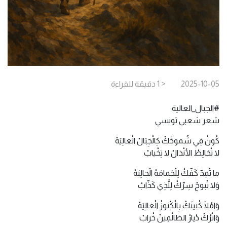
2025-10-05
< 1
دقيقة
للقراءة
#الجبال_العالية
شعر شعبي تونسي
كُونْ فِي شُموخَكْ كِالْجِبَالْ الْعالِيَهْ
لا تْخالِطْ الأنْذالْ لا تِخْيابْ
ما تْمِدّ كَفّكْ لِلْحَمامَهْ الْجالِيَهْ
وَلا تْبوحْ سِرّكْ لِلَّذِي كَذّابْ
وَامْلَا كْنينَكْ بِالْكْنوزْ الْغالِيَهْ
وَاتْرُكْ دْيارْ الظالْمِينْ خْرابْ