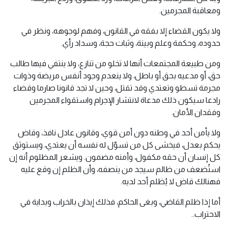
ومعاقبة المجرمين.
ولا يكون القضاء إلا بفقه في القانون، وفهم لوجوهه، ونظر في
حدوده، وحكمة وعلم وبينة، وثبات حجة، وسداد رأي.
ومن طبيعة المجتمعات أنها لا تخلو من تنازع، ولا ينتفي فيها طالب
حق، أو مدعيه بحق أو باطل، ولا ينعدم وجود أنفس مريضة وذوات
مجرمة تسطو وتعتدي وقد تقتل، وحين لا تجد قانونا صارما وقضاء
رادعا سيكون ذلك مدعاة لانتشار الإجرام واستقواء المجرمين
وفقدان الأمان.
ولا يأمن أحد في وطنه دون أمن قوي، وقانون عادل نافذ، وقاض
يحكم بعدل، فيخشى كل من تسوّل له نفسه أن يعتدي، ويستوثق
كل إنسان أن حقه مكفول، وأمنه مضمون. ويشعر المظلوم أنه إن
استُضعف من ظالم سيجد من ينصفه، وأن الظلم إن وقع عليه
فهنالك قاض لا يُظلم أحد لديه.
أما إذا ظلم القاضي، وبغى الحاكم، فذلك إيذان بالخراب وبداية في
الاحتراب..