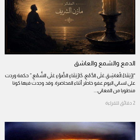
الدمع والشمع والعاشق
“اِرْتِقَاءُ الْعَاشِقِ عَلَى الدَّمْعِ، كَارْتِقَاءِ الضَّوْءِ عَلَى الشَّمْعِ.” حكمة وردت
على لساني اليوم عفو خاطر أثناء المحاضرة. وقد وجدت فيها كونا
منطويا من المعاني.
...
2
دقائق
للقراءة