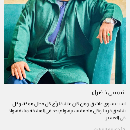
شمس خضراء
لست سوى عاشق. ومن كان عاشقا رأى كل محال ممكنا، وكل
شاهق قريبا، وكل ملحمة يسيرة، ولم يجد في المشقة مشقة، ولا
في العسير
...
< 1
دقيقة
للقراءة