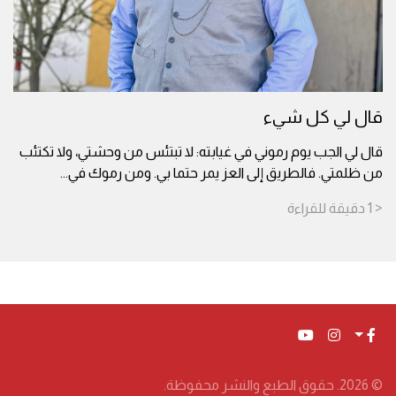
قال لي كل شيء
قال لي الجب يوم رموني في غيابته: لا تبتئس من وحشتي، ولا تكتئب
من ظلمتي. فالطريق إلى العز يمر حتما بي. ومن رموك في
...
< 1
دقيقة
للقراءة
© 2026. حقوق الطبع والنشر محفوظة.