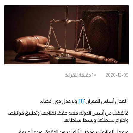
2020-12-09
< 1
دقيقة
للقراءة
“العدل أساس العمران”
[1]
. ولا عدل دون قضاء.
فالقضاء من أسس الدولة، ففيه حفظ نظامها، وتطبيق قوانينها،
واحترام سلطتها، وبسط سلطانها.
وبه حل المنازعات، وفض النّزاعات، ورد الحقوق، وردع الجريمة،