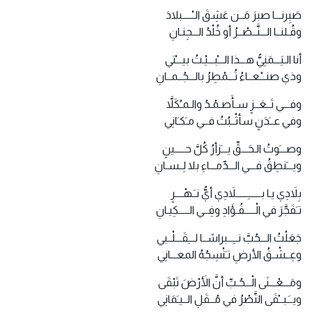
صَبِرنـــا صبرَ مَــن عَشِقَ الـْـــــبلادَ
وقُـلنــا الـــنَّــصْــرُ أو خُلْدُ الـــجِنـانِ
أنا الـيَـــمَنِيُّ هـــذا الـــْبـــيْـتُ بيـــْتي
وذي صنــْـعــاءُ تُـــمْطِرُ بالـــجُــمــانِ
وفـــي تَــعَــزٍ سـأَصـمُـدُ والـمـُكَلاَّ
وفي عــَدَنٍ سأثْــبُتُ فــي مـَكـَانِي
وصـــَوتُ الـحَـــقِّ يـــَزأرُ كُلَّ حـــــينٍ
ويـــَنطِقُ فـــي الـــدِّمـــاءِ بلا لِــسـانِ
بِلاَدِي يـا بــــــِــــــلاَدِي أيُّ نـَـهْــــرٍ
تـَفَجَّرَ في الْـــــفُـؤَادِ وفِــي الـــــكِيـانِ
جَعَلْتُ الـــحُبَّ نــِـــبراسًــا لـــِقَـــلْــبي
وعِــشْـقُ الأرضِ تـَنْسِجُهُ المعـــانِي
ومَـــعْـــنَى الْـــحُـبِّ أنَّ الأَرْضَ تَبْقَى
ويــَـبــْقَى النَّصْرُ في مُــقَلِ الــيـَمَانِي