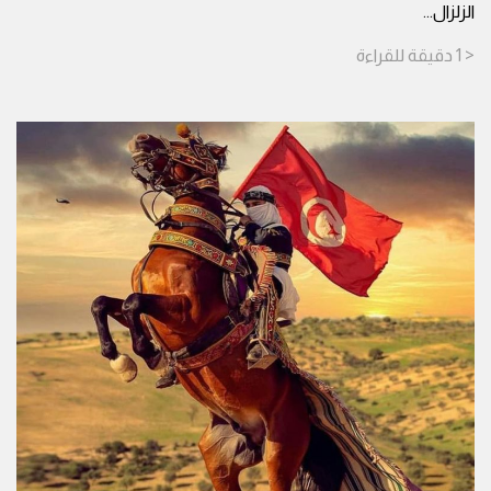
الزلزال
...
< 1
دقيقة
للقراءة