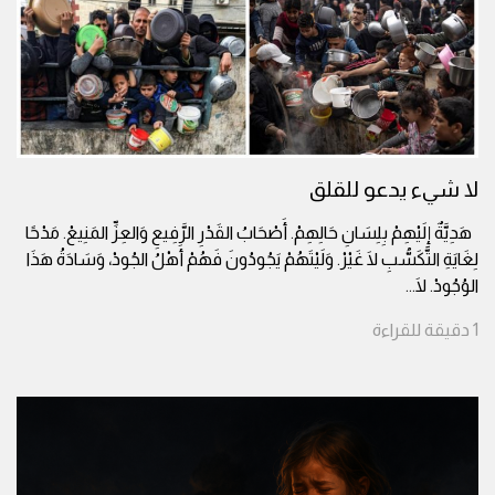
لا شيء يدعو للقلق
هَدِيَّةٌ إِلَيْهِمْ بِلِسَانِ حَالِهِمْ. أَصْحَابُ القَدْرِ الرَّفِيعِ وَالعِزِّ المَنِيعْ. مَدْحًا
لِغَايَةِ التَّكَسُّبِ لَا غَيْرْ. وَلَيْتَهُمْ يَجُودُونَ فَهُمْ أَهْلُ الجُودْ، وَسَادَةُ هَذَا
الوُجُودْ. لَا
...
1
دقيقة
للقراءة