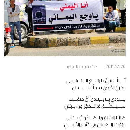
2011-12-20
< 1
دقيقة
للقراءة
أنـــا الْـــيَمَنِيُّ يـا وَجــــعَ الــــيَـــمَــانِــي
وجُـرحُ الأرضِ تـحمِلُه الـــــيَـــدَانِ
بـــــِلادي يـــا بــــِلادي أيُّ صَمْــــتٍ
ســــيــــخنُــــق مَا تـَـــفجَّرَ مِن بــيـَـانِ
طَلبْنا السِّلمَ والــطّـــاغُوتُ يــــَــأبى
ورُمْنـَــا الـــعَيشَ في كَنَف ِالأمـــــانِ