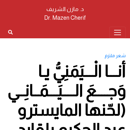
د. مازن الشريف
Dr. Mazen Cherif
شعر ملتزم
أنـــا الْـــيَمَنِيُّ يـا
وَجــــعَ الــــيَـــمَــانِــي
(لحّنها المايسترو
عبد الحكيم بلقايد