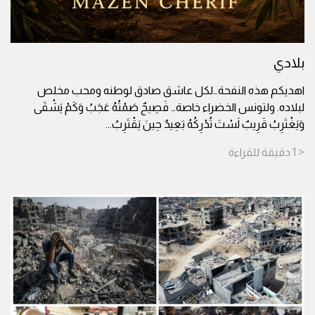
بلادي
اهديكم هذه النفحة…لكل عاشق صادق لوطنه ومحب مخلص
لبلاده. ولتونس الخضراء خاصة… فَصِيحٌ صَمْتُهُ عَجَبُ وَكَمْ يَشْقَى
وَيَغْتَرِبُ قَرِيبٌ لَسْتَ تُدْرِكُهُ بَعِيدٌ حِينَ يَقْتَرِبُ
...
< 1
دقيقة
للقراءة