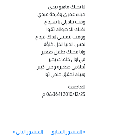
انا نحبك ماهو بيدي
حبك عمري وفرحة عيدي
وقت تناديلي يا سيدي
نقلك للا هواك تقوا
ووقت لنمشي ايدك فيدي
نحس الدنيا الكل حْلوَّة
وانا فحبك طفل صغير
في اول كلمات يحير
أحلامي صغيرة وحبي كبير
وبيك نحقق حلمي توا
العاصمة
«
المنشور السابق
المنشور التالي
»