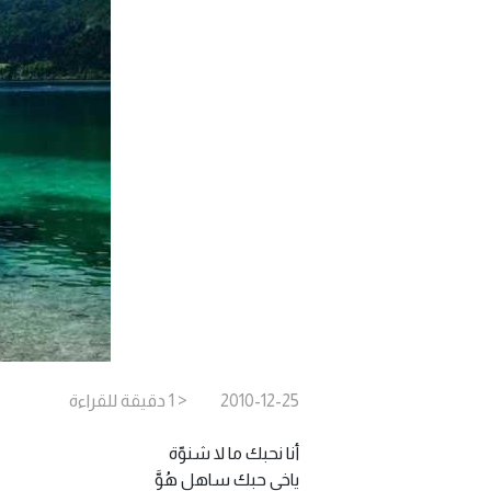
2010-12-25
< 1
دقيقة
للقراءة
أنا نحبك ما لا شنوّة
ياخي حبك ساهل هُوَّ