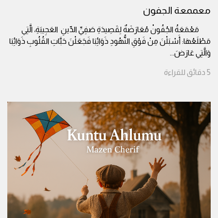
معممعة الجفون
مَعْمَعَةُ الجُفُونْ مُعَارَضَةٌ لِقَصِيدَةِ صَفِيِّ الدِّينِ العَجِيبَةِ، الَّتِي
مَطْلَعُهَا: أَسْبَلْنَ مِنْ فَوْقِ النُّهُودِ ذَوَائِبَا فَجَعَلْنَ حَبَّاتِ القُلُوبِ ذَوَائِبَا
وَالَّتِي عَارَضَ
...
5
دقائق
للقراءة