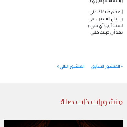
ريشة الحلم الجريءْ
أبعدي طيفك عني
واقبلي النسيان مني
لست أرجو أي شيء
بعد أن خيبتِ ظني
«
المنشور السابق
المنشور التالي
»
منشورات ذات صلة