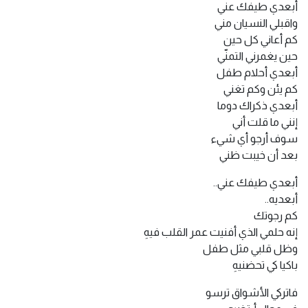
أبعدي طيفك عني
واقبلي النسيان مني
كم أعاني كل حين
حين يغمرني التمنّي
أبعدي أحلام طفل
كم يئن وكم تغني
أبعدي ذكراك دوما
إنني ما قلت أني
سوف أرجو أي شيء
بعد أن خيبت ظني
أبعدي طيفك عني..
أبعديه..
كم رجوتك
إنه حلمي الذي أفنيت عمر القلب فيهِ
وظل قلبي مثل طفل
باكيا كي تحضنيهِ
فاتركي الأشواق ترسو