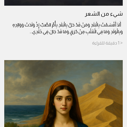
شيء من الشعر
أَلَا أَقْسَمْتُ بِالْبَلَدِ وَمَنْ قَدْ حَلَّ بِالْبَلَدِ بِأُمِّ الصَّبِّ إِذْ وَلَدَتْ وَوَالِدِهِ
وَبِالْوَلَدِ وَمَا فِي الْقَلْبِ مِنْ حُرَقٍ وَمَا قَدْ جَالَ فِي خَلَدِي
...
< 1
دقيقة
للقراءة