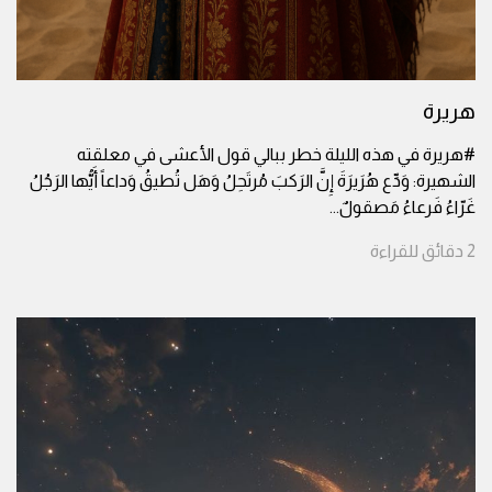
هريرة
#هريرة في هذه الليلة خطر ببالي قول الأعشى في معلقته
الشهيرة: وَدِّع هُرَيرَةَ إِنَّ الرَكبَ مُرتَحِلُ وَهَل تُطيقُ وَداعاً أَيُّها الرَجُلُ
غَرّاءُ فَرعاءُ مَصقولٌ
...
2
دقائق
للقراءة