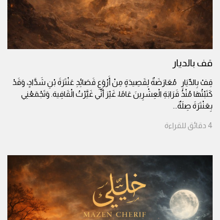
قف بالديار
قِفْ بِالدِّيَارِ مُعَارَضَةٌ لِقَصِيدَةٍ مِنْ أَرْوَعِ قَصَائِدِ عَنْتَرَةَ بْنِ شَدَّادٍ، وَقَدْ
كَتَبْتُهَا مُنْذُ قَرَابَةِ الْعِشْرِينَ عَامًا، غَيْرَ أَنِّي غَيَّرْتُ الْقَافِية. وَتَجْمَعُنِي
بِعَنْتَرَةَ صِلَةٌ
...
4
دقائق
للقراءة