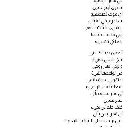
في محال أرتضيه
انظري أيام عمري
أي موت تصطفيهِ
استمري في الغياب
وغادري ما شئت تيهي
إنني ما عدت غصنا
يانعا كي تكسريهِ
أبعدي طيفك عني
اتركي نجمي يضيءْ
واتركي أنهار روحي
من لواعجها تفيءْ
لا تقولي سوف نبقى
شعلة الفجر الوضيء
أي فجر سوف يأتي
ضاع عمري
خلف حلم لن يجيء
أي فجر ليس يأتي
حين ترسمه على المواعيد البعيدة