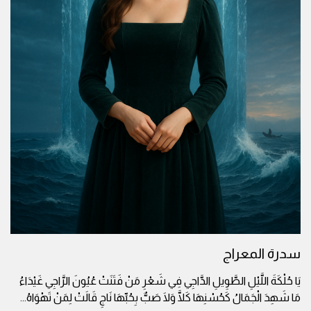
سدرة المعراج
يَا حُلْكَةَ اللَّيْلِ الطَّوِيلِ الدَّاجِي فِي شَعْرِ مَنْ فَتَنَتْ عُيُونَ الرَّاجِي غَيْدَاءُ
مَا شَهِدَ الْجَمَالُ كَحُسْنِهَا كَلَّا وَلَا صَبٌّ بِحُبِّهَا نَاجِ قَالَتْ لِمَنْ تَهْوَاهُ
...