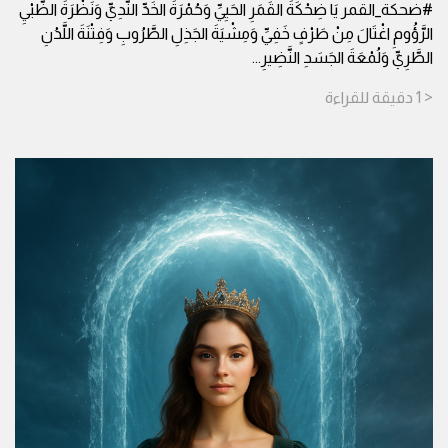
#ضحكة_القمر يَا ضِحْكَةَ القَمَرِ الحَيِيِّ وَحُمْرَةَ الخَدِّ النَّدِيِّ وَنَظْرَةَ الظَّبْيِ
الرَّؤُومِ اغْتَالَ مِنْ طَرْفٍ خَفِيِّ وَمِشْيَةَ الجَذِلِ الطَّرُوبِ وَفِتْنَةَ اللَّدُنِ
الطَّرِيِّ وَلُمْعَةَ الجَسَدِ النَّضِيرِ
...
< 1
دقيقة
للقراءة