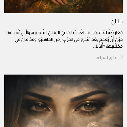
خليليّ
مُعَارَضَةٌ لِقَصِيدَةِ عَبْدِ يَغُوثَ الحَارِثِيِّ اليَمَانِيِّ الشَّهِيرَةِ، وَالَّتِي أَنْشَدَهَا
قَبْلَ أَنْ يُعْدَمَ بَعْدَ أَسْرِهِ فِي الحَرْبِ زَمَنَ الجَاهِلِيَّةِ، وَقَدْ قَالَ فِي
مَطْلَعِهَا: «أَلَا لَا
...
2
دقائق
للقراءة