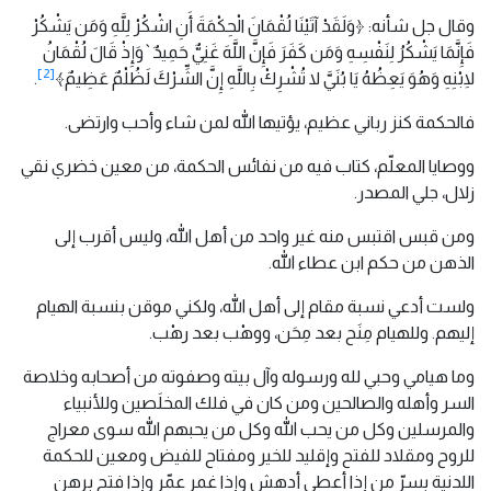
وقال جل شأنه: ﴿وَلَقَدْ آتَيْنَا لُقْمَانَ الْحِكْمَةَ أَنِ اشْكُرْ لِلَّهِ وَمَن يَشْكُرْ
فَإِنَّمَا يَشْكُرُ لِنَفْسِهِ وَمَن كَفَرَ فَإِنَّ اللَّهَ غَنِيٌّ حَمِيدٌ`وَإِذْ قَالَ لُقْمَانُ
[2]
لِابْنِهِ وَهُوَ يَعِظُهُ يَا بُنَيَّ لا تُشْرِكْ بِاللَّهِ إِنَّ الشِّرْكَ لَظُلْمٌ عَظِيمٌ﴾
.
فالحكمة كنز رباني عظيم، يؤتيها الله لمن شاء وأحب وارتضى.
ووصايا المعلّم، كتاب فيه من نفائس الحكمة، من معين خضري نقي
زلال، جلي المصدر.
ومن قبس اقتبس منه غير واحد من أهل الله، وليس أقرب إلى
الذهن من حكم ابن عطاء الله.
ولست أدعي نسبة مقام إلى أهل الله، ولكني موقن بنسبة الهيام
إليهم. وللهيام مِنَح بعد مِحَن، ووهْب بعد رهْب.
وما هيامي وحبي لله ورسوله وآل بيته وصفوته من أصحابه وخلاصة
السر وأهله والصالحين ومن كان في فلك المخلَصين وللأنبياء
والمرسلين وكل من يحب الله وكل من يحبهم الله سوى معراج
للروح ومقلاد للفتح وإقليد للخير ومفتاح للفيض ومعين للحكمة
اللدنية بسرّ من إذا أعطى أدهش وإذا غمر عمّر وإذا فتح برهن