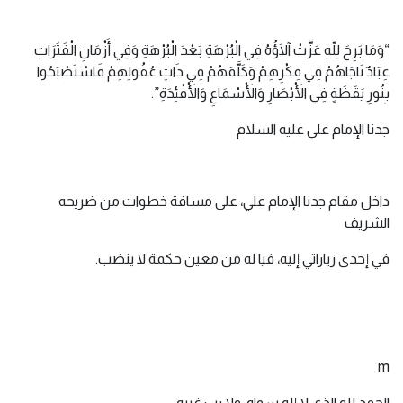
“وَمَا بَرِحَ لِلَّهِ عَزَّتْ آلَاؤُهُ فِي الْبُرْهَةِ بَعْدَ الْبُرْهَةِ وَفِي أَزْمَانِ الْفَتَرَاتِ
عِبَادٌ نَاجَاهُمْ فِي فِكْرِهِمْ وَكَلَّمَهُمْ فِي ذَاتِ عُقُولِهِمْ فَاسْتَصْبَحُوا
بِنُورِ يَقَظَةٍ فِي الْأَبْصَارِ وَالْأَسْمَاعِ وَالْأَفْئِدَةِ”.
جدنا الإمام علي عليه السلام
داخل مقام جدنا الإمام علي، على مسافة خطوات من ضريحه
الشريف
في إحدى زياراتي إليه، فيا له من معين حكمة لا ينضب.
m
الحمد لله الذي لا إله سواه، ولا رب غيره