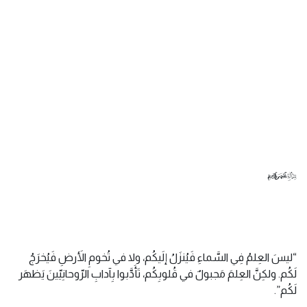
﷽
“ليسَ العِلمُ فِي السَّماءِ فَيُنزَلُ إلَيكُم، ولا في تُخومِ الأَرضِ فَيُخرَجُ
لَكُم. ولكِنَّ العِلمَ مَجبولٌ في قُلوبِكُم، تَأَدَّبوا بِآدابِ الرّوحانِيّينَ يَظهَر
لَكُم”.