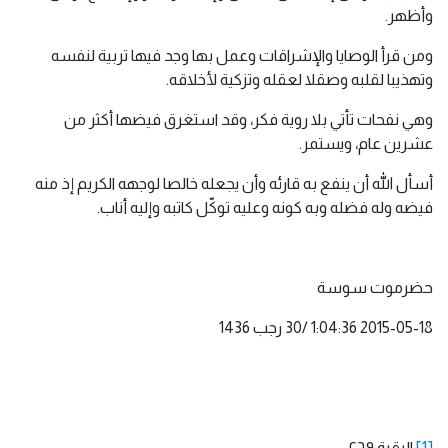
وأظهر.
ومن قرأ الوصايا والإشراقات وعمل بها وجد فيها تربية لنفسه
وتهذيبا لقلبه وصقلا لعقله وتزكية لأخلاقه.
وهي نفحات تأتي بلا روية فكر، وقد استغرق فيضها أكثر من
عشرين عام، ويستمر.
أسأل الله أن ينفع به قارئه وأن يجعله خالصا لوجهه الكريم إذ منه
فيضه وله فضله وبه كونه وعليه توكّل كاتبه وإليه أناب.
حضرموت سوسة
[1]
البقرة ٢٦٩