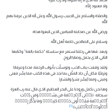
ولا معبود إلّاه.
والصلاة والسلام على الحبيب رسول الله، وعلى آله الذين عرفنا بهم
الله.
ورضي الله عن صحابته الميامين الذين اتبعوا هداه.
وسلام على الصالحين خاصة أهل الله.
وبعد: فها هي رحلتنا تستمر مع سلسلة “حكمة بالغة” وكتابها
الثاني، الذي يحمل وصايا الروح.
ولقد وقفت بباب الحب، وتوسلّت بأبواب الرحمة، مددا وعرفانا
وترقيّا، فكان أن جاد المنّان بما تجد في هذه الكتب مما يسَّر معنى
ومبنى، ومما يُيسِّر نشرا وانتشارا.
وها نحن نكمل ورودنا على البحر العظيم، الذي قال عنه رب العزة
سبحانه: ﴿یُؤۡتِی ٱلۡحِكۡمَةَ مَن یَشَاۤءُۚ وَمَن یُؤۡتَ
ٱلۡحِكۡمَةَ فَقَدۡ أُوتِیَ خَیۡرࣰا كَثِیرࣰاۗ وَمَا یَذَّكَّرُ إِلَّاۤ
[1]
أُو۟لُوا۟ ٱلۡأَلۡبَـٰبِ﴾