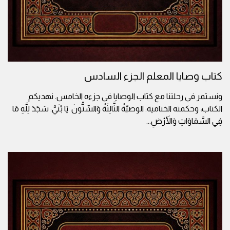
كتاب وصايا المعلم الجزء السادس
ونستمر في رحلتنا مع كتاب الوصايا في جزءه الخامس. نهديكم
الكتاب، وحكمته الختامية: الوصيّةُ الثَّالِثَةُ وَالسِّتُّونَ يَا بُنَيَّ: سَجَدَ لِلَّهِ مَا
فِي السَّمَاوَاتِ وَالأَرْضِ
...