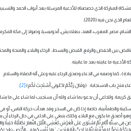
مشكاة المباركة الذي خصصناه للأدعية المرسلة بعد أبواب الحمد والتسبي
شام، مصر، المغرب، الهند، بنغلاديش، أندونيسيا، وصولا إلى مكة المكرمة
 بين الخفض والرفع، القبض والبسط، الرخاء والبلاء، والمنحة والمحنة
لأدعية ما عاينته بعد ما عانيته.
 العِبادةِ﴾، كما وصفه نبي الدعاء وصدق الرجاء عليه وعلى آله الصلاة والسلام.
ح باب الاستجابة. ﴿وَقَالَ رَبُّكُمُ ادْعُونِي أَسْتَجِبْ لَكُم﴾
[2]
.
كريمة. وللداعي أن يدعو بما شاء، ولله أن يستجيب لما شاء على ما يشاء
سكينة والطمأنينة، خاصة إذا كان في السحر وقد هدأت حركة الناس، أو في
و أصدق ما يكون مع البلاء، وكلك ينبغي على الداعي في حال الرخاء أن 
ْضَ فِي سِتَّةِ أَيَّامٍ ثُمَّ اسْتَوَى عَلَى الْعَرْشِ يُغْشِي اللَّيْلَ النَّهَارَ يَطْلُبُهُ حَثِيثًا وَا
ْعُوا رَبَّكُمْ تَضَرُّعًا وَخُفْيَةً إِنَّهُ لَا يُحِبُّ الْمُعْتَدِينَ `وَلَا تُفْسِدُوا فِي الْأَرْضِ بَعْدَ إ