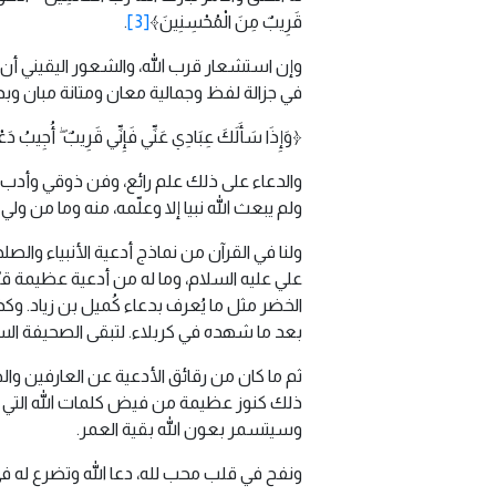
قَرِيبٌ مِنَ الْمُحْسِنِينَ﴾
[3]
.
وإن استشعار قرب الله، والشعور اليقيني أن
في جزالة لفظ وجمالية معان ومتانة مبان وبدي
﴿وَإِذَا سَأَلَكَ عِبَادِي عَنِّي فَإِنِّي قَرِيبٌ ۖ أُجِيبُ دَعْو
والدعاء على ذلك علم رائع، وفن ذوقي وأدب ر
ولم يبعث الله نبيا إلا وعلّمه، منه وما من ولي إ
ولنا في القرآن من نماذج أدعية الأنبياء والص
علي عليه السلام، وما له من أدعية عظيمة قيّ
الخضر مثل ما يُعرف بدعاء كُميل بن زياد. وك
بعد ما شهده في كربلاء. لتبقى الصحيفة الس
ثم ما كان من رقائق الأدعية عن العارفين والص
ذلك كنوز عظيمة من فيض كلمات الله التي لا 
وسيتسمر بعون الله بقية العمر.
ونفح في قلب محب لله، دعا الله وتضرع له ف