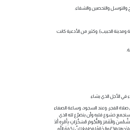
ح والتوسل والتحصين والشفاء.
 ومدينة الحبيب). وكثير من الأدعية كانت
.
 في الأجل الذي يشاء.
 صلاة الفجر، وعند السجود، وساعة الصفاء
يستجمع خشوع قلبه وأن يتضرّع لله الذي
لشَّمْسَ وَالْقَمَرَ وَالنُّجُومَ مُسَخَّرَاتٍ بِأَمْرِهِ أَلَا
ِصْلَاحِهَا وَادْعُوهُ خَوْفًا وَطَمَعًا إِنَّ رَحْمَةَ اللَّهِ