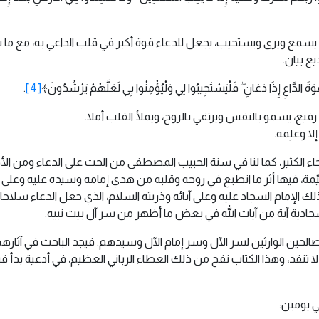
 يسمع ويرى ويستجيب، يجعل للدعاء قوة أكبر في قلب الداعي به، مع ما 
ع بيان.
َةَ الدَّاعِ إِذَا دَعَانِ ۖ فَلْيَسْتَجِيبُوا لِي وَلْيُؤْمِنُوا بِي لَعَلَّهُمْ يَرْشُدُونَ﴾
[4]
.
فيع، يسمو بالنفس ويرتقي بالروح، ويملأ القلب أملا.
لا وعلِمه.
لحاء الكثير، كما لنا في سنة الحبيب المصطفى من الحث على الدعاء ومن الأد
مة، فيها أثر ما انطبع في روحه وقلبه من هدي إمامه وسيده عليه وعلى آله
ذلك الإمام السجاد عليه وعلى آبائه وذريته السلام، الذي جعل الدعاء سلا
جادية آية من آيات الله في بعض ما أظهر من سر آل بيت نبيه.
الحين الوارثين لسر الآل وسر إمام الآل وسيدهم. فيجد الباحث في آثارهم ا
تنفد، وهذا الكتاب نفح من ذلك العطاء الرباني العظيم، في أدعية بدأ ف
ي يومين: