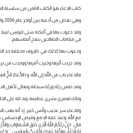
كتاب الدعاء هو الكتاب الثامن من سلسلة ال
وهي بعض من أدعية بين أواخر عام 2006 والعام الذي نحن فيه (2020).
وقد دعوت بها في أمكنة شتى (تونس، ليبيا، ال
في مقامات الصالحين بنفح أنفاسهم.
ودعوت بها كذلك في ظروف مختلفة حد التناقض
وقد جربت أثرها وخبرت أمرها ووجدت من بركة ا
فالدعاء باب من الله إلى الله، و﴿الدُّعاءُ مُخُّ
وقد ضمن ربّه وربّنا سبحانه وتعالى لأهل الدعاء فت
وتلك لعمري بشرى عظيمة، ويد لله على الخلق 
وللدعاء سر عجيب وأنس كبير، إذ أنه يهب ال
مع الله، وعند غلبة الدمع وفيض الإحساس، وه
قال: ﴿إِنَّ رَبَّكُمُ اللَّهُ الَّذِي خَلَقَ السَّمَاوَاتِ وَالْأَر
لَهُ الْخَلْقُ وَالْأَمْرُ تَبَارَكَ اللَّهُ رَبُّ الْعَالَمِينَ ` اد