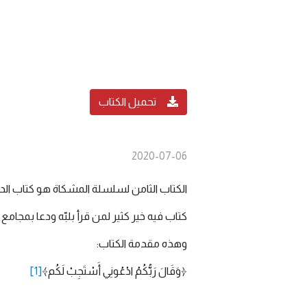
تحميل الكتاب
2020-07-06
الكتاب الثامن لسلسلة المشكاة هو كتاب الدعاء وف
كتاب فيه خير كثير لمن قرأ بلبّه ودعا بمجامع
وهذه مقدمة الكتاب:
﴿وَقَالَ رَبُّكُمُ ادْعُونِي أَسْتَجِبْ لَكُم﴾
[1]