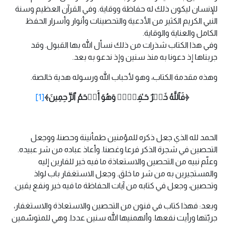
للإنسان ليكون ذلك له حفاظة ووقاية. وفي القرآن العظيم وسنة
النبي الكريم الكثير من الأدعية والتحصينات وأنوار وأسرار الحفظ
الكامل والعناية والوقاية.
وفي هذا الكتاب شذرات من ذلك نسأل الله بها القبول. وقد
جربناها إذ دعونا به منذ سنين وإذ ندعو به بعد.
وهذه مقدمة الكتاب، وهو لأحباب الله ورسوله هدية خالصة.
﴿فَٱللَّهُ خَیۡرٌ حَـٰفِظࣰاۖ وَهُوَ أَرۡحَمُ ٱلرَّ ٰ⁠حِمِینَ﴾
[1]
الحمد لله الذي جعل ذكره للمؤمنين طمأنينة وحصنا، ووجعل
التحصين في شجرة الذكر فرعا وغصنا. وأعاذ عباده من شر عبيده.
وعلّم نبيه من التحصين والاستعاذة ما فيه خير للفارين إليه
والمستجيرين به من شر ما خلق. وجعل الاستغفار باب لواذ
وتحصين، وجعل في كتابه من آيات الحفاظة ما فيه خير ونفع يقين.
وبعد: فهذا كتاب في فنون من التحصين والاستعاذة والاستغفار،
جربّتها ورأيت نفعها. وألهمنيها الله سنين عددا. وهي للمتوسّمين