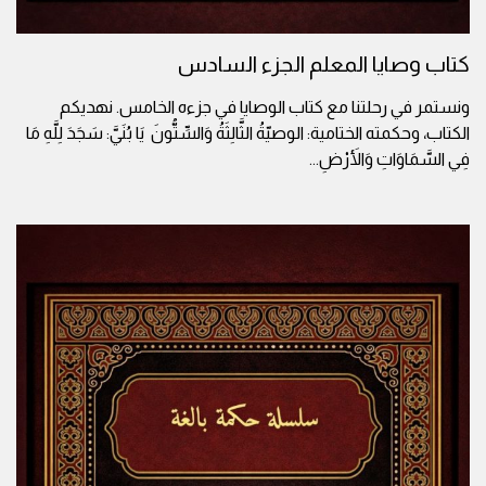
كتاب وصايا المعلم الجزء السادس
ونستمر في رحلتنا مع كتاب الوصايا في جزءه الخامس. نهديكم
الكتاب، وحكمته الختامية: الوصيّةُ الثَّالِثَةُ وَالسِّتُّونَ يَا بُنَيَّ: سَجَدَ لِلَّهِ مَا
فِي السَّمَاوَاتِ وَالأَرْضِ
...