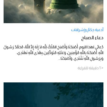
أدعية حِكمٌ وإشراقات
دعاء الصباح
دُعائي لهَذا اليَوم: أَصْبَحْنَا وَأَصْبَحَ المُلْكُ لِلَّه.لَا إِلَهَ إِلَّا اللَّهُ، مُحَمَّدٌ رَسُولُ
اللَّهِ. أَصْبَحْنَا بِاللَّهِ مُؤْمِنِينَ، وَعَلَيْهِ مُتَوَكِّلِينَ.بِهُدَى اللَّهِ نَهْتَدِي،
وَبِرَسُولِ اللَّهِ نَقْتَدِي. وَأَصْبَحْنَا
...
< 1
دقيقة
للقراءة