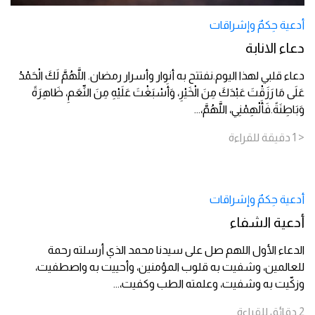
أدعية حِكمٌ وإشراقات
دعاء الانابة
دعاء قلبي لهذا اليوم.نفتتح به أنوار وأسرار رمضان. اللَّهُمَّ لَكَ الْحَمْدُ
عَلَى مَا رَزَقْتَ عَبْدَكَ مِنَ الْخَيْرِ، وَأَسْبَغْتَ عَلَيْهِ مِنَ النِّعَمِ، ظَاهِرَةً
وَبَاطِنَةً.فَأَلْهِمْنِي، اللَّهُمَّ،
...
< 1
دقيقة
للقراءة
أدعية حِكمٌ وإشراقات
أدعية الشفاء
الدعاء الأول اللهم صل على سيدنا محمد الذي أرسلته رحمة
للعالمين، وشفيت به قلوب المؤمنين، وأحييت به واصطفيت،
وزكّيت به وشفيت، وعلمته الطب وكفيت،
...
2
دقائق
للقراءة