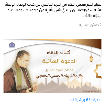
صباح الخير.هديتي إليكم من الجزء الخامس من كتاب الوصايا. الوصيّةُ
السَّادِسَةُ وَالخَمْسُونَ يَا بُنَيَّ:لَيْسَ لِلَّهِ بِنَا مِنْ حَاجَةٍ تُرْجَى، وَمَا لَنَا عِنْدَ
سِوَاهُ حَاجَةٌ
...
2
دقائق
للقراءة
أدعية حِكمٌ وإشراقات