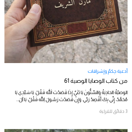
أدعية حِكمٌ وإشراقات
من كتاب الوصايا الوصية 61
الوصيّةُ الحادِيَةُ وَالسِّتُّونَ يَا بُنَيَّ إِذَا قَصَدْتَ اللهَ فَقُلْ: يَا سَيِّدِي يَا
مُحَمَّدُ، إِنِّي بِكَ أَقْصِدُ رَبِّي. وَإِنْ قَصَدْتَ رَسُولَ اللهِ فَقُلْ: يَا آلَ
...
3
دقائق
للقراءة