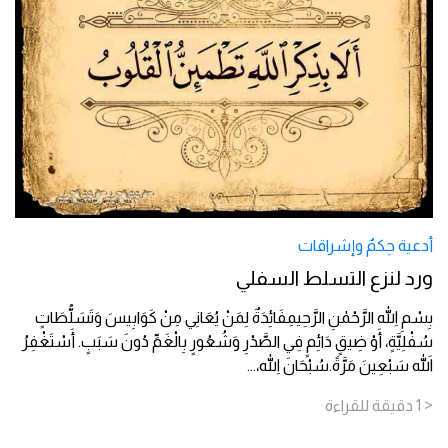
أدعية حِكمٌ وإشراقات
ورد لنزع التسلط السفلي
بِسْمِ اللهِ الرَّحْمٰنِ الرَّحِيمِفَائِدَةٌ لِمَنْ يُعَانِي مِنْ كَوَابِيسَ وَتَسَلُّطَاتٍ
سُفْلِيَّةٍ، أَوْ ضِيقٍ دَائِمٍ فِي الصَّدْرِ وَشُعُورٍ بِالْغَمِّ دُونَ سَبَبٍ. أَسْتَغْفِرُ
اللهَ سَبْعِينَ مَرَّةً.سُبْحَانَ اللهِ،
...
< 1
دقيقة
للقراءة