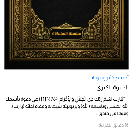
أدعية حِكمٌ وإشراقات
الدعوة الكبرى
“تَبَارَكَ اسْمُ رَبِّكَ ذِي الْجَلَالِ وَالْإِكْرَامِ ﴿78﴾”[1] (هي دعوة بأسماء
الله الحسنى وباسمه (الله) وبربوبيته سبحانه ومقام ندائه (يا رب).
وفيها من صدق
...
16
دقائق
للقراءة