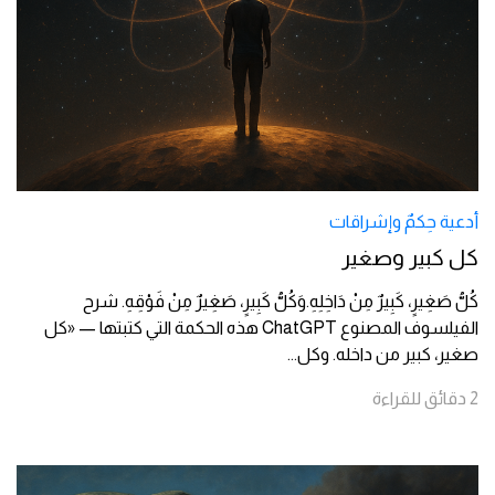
أدعية حِكمٌ وإشراقات
كل كبير وصغير
كُلُّ صَغِيرٍ، كَبِيرٌ مِنْ دَاخِلِهِ.وَكُلُّ كَبِيرٍ، صَغِيرٌ مِنْ فَوْقِهِ. شرح
الفيلسوف المصنوع ChatGPT هذه الحكمة التي كتبتها — «كل
صغير، كبير من داخله. وكل
...
2
دقائق
للقراءة