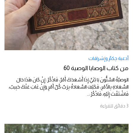
أدعية حِكمٌ وإشراقات
من كتاب الوصايا الوصية 60
الوصيّةُ السِّتُّونَ يَا بُنَيَّ:إِذَا أَسْعَدَكَ أَمْرٌ، فَاذْكُرْ: إِنْ كَانَ هٰذَا حَالَ
السَّعَادَةِ بِالأَمْرِ، فَكَيْفَ السَّعَادَةُ بِرَبِّ كُلِّ أَمْرٍ.وَإِنْ غَابَ عَنْكَ حَبِيبٌ،
فَاشْتَقْتَ إِلَيْهِ، فَاذْكُرْ:
...
3
دقائق
للقراءة