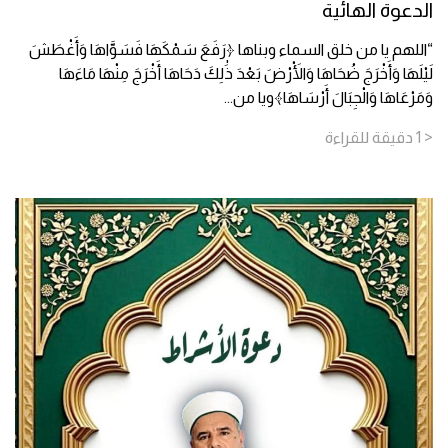
الدعوة الهائية
“اللهم يا من خلق السماء وبناها ﴿رَفَعَ سَمْكَهَا فَسَوَّاهَا وَأَغْطَشَ
لَيْلَهَا وَأَخْرَجَ ضُحَاهَا وَالْأَرْضَ بَعْدَ ذَٰلِكَ دَحَاهَا أَخْرَجَ مِنْهَا مَاءَهَا
وَمَرْعَاهَا وَالْجِبَالَ أَرْسَاهَا﴾ويا من
...
< 1
دقيقة
للقراءة