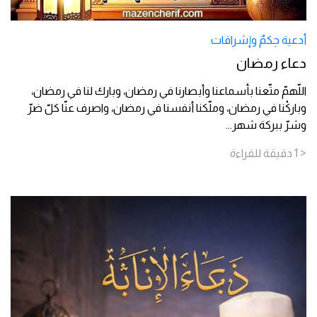
أدعية حِكمٌ وإشراقات
دعاء رمضان
اللّهمّ متّعنا بأسماعنا وأبصارنا في رمضان، وبارك لنا في رمضان،
وباركْنا في رمضان، وملّكنا أنفسنا في رمضان، واصرف عنّا كلّ ضرّ
وشرّ ببركة شهر
...
< 1
دقيقة
للقراءة