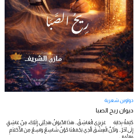
دواوين شعرية
ديوان ريح الصبا
كَلِمَةُ بِدَايَة عَزِيزِي الْعَاشِقْ… هَذَا الدِّيوَانُ هَدِيَّتِي إِلَيْكَ، مِنْ عَاشِقٍ
إِلَى آخَرْ… وَلِأَنَّ الْعِشْقَ الَّذِي يَجْمَعُنَا كَوْنٌ شَاسِعٌ وَاسِعٌ مِنَ الْأَحْلَامِ
وَالْآمَالِ
...