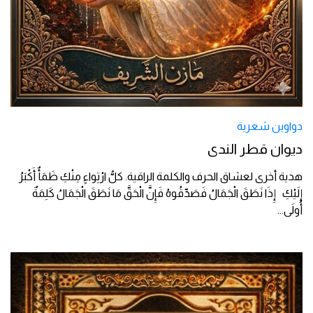
دواوين شعرية
ديوان قطر الندى
هدية أخرى لعشاق الحرف والكلمة الراقية. كلُّ ارْتِواءٍ مِنْكِ ظَمَأٌ أَكْبَرُ
إِلَيْكِ إِذَا نَطَقَ الْجَمَالُ فَصَدِّقُوهُ فَإِنَّ الْحَقَّ مَا نَطَقَ الْجَمَالُ كَلِمَةٌ
أُولَى
...