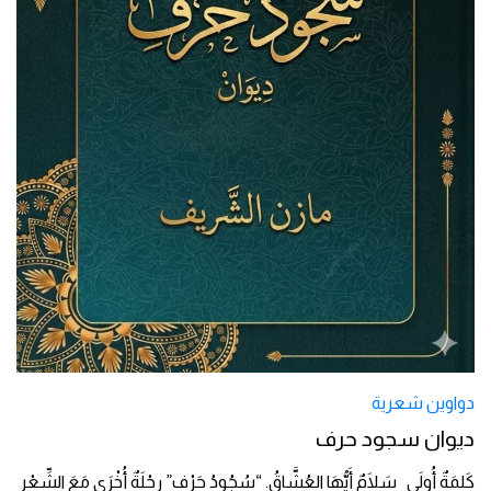
دواوين شعرية
ديوان سجود حرف
كَلِمَةٌ أُولَى سَلَامٌ أَيُّهَا العُشَّاقُ. “سُجُودُ حَرْف” رِحْلَةٌ أُخْرَى مَعَ الشِّعْرِ