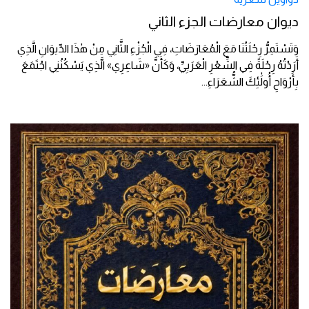
ديوان معارضات الجزء الثاني
وَتَسْتَمِرُّ رِحْلَتُنَا مَعَ الْمُعَارَضَاتِ، فِي الْجُزْءِ الثَّانِي مِنْ هٰذَا الدِّيوَانِ الَّذِي
أَرَدْتُهُ رِحْلَةً فِي الشِّعْرِ الْعَرَبِيِّ، وَكَأَنَّ «شَاعِرِي» الَّذِي يَسْكُنُنِي اجْتَمَعَ
بِأَرْوَاحِ أُولَٰئِكَ الشُّعَرَاءِ
...