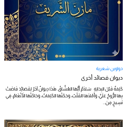
دواوين شعرية
ديوان قصائد أخرى
كَلِمَةٌ قَبْلَ البِدَايَةِ سَلَامٌ أَيُّهَا العُشَّاقُ. هٰذَا دِيوَانٌ آخَرُ لِقَصَائِدَ فَاضَتْ
بِهَا الرُّوحُ عَلَيَّ، وَأَمْلَاهَا القَلْبُ، وَحَكَتْهَا الكَلِمَاتُ، وَحَاكَتْهَا الأَنْغَامُ، فِي
نَسِيجٍ مِنَ
...