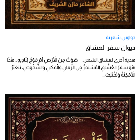
دواوين شعرية
ديوان سفر العشاق
هدية أخرى لعشاق الشعر… صَوْتٌ مِنَ الأَرْضِ أَمْ مَوْجٌ يُنَادِيهِ… هٰذَا
هُوَ سَفَرُ العُشَّاقِ المُسْتَمِرُّ فِي الزَّمَانِ وَالْمَكَانِ وَالشُّخُوصِ، تَتَغَيَّرُ
الأَمْكِنَةُ وَتَخْتَلِفُ
...