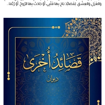
وَالغَزَلِ وَالعِشْقِ. لِقَصَائِدَ بَاحَ بِهَا قَلْبِي، أَوْ جَادَتْ بِهَا الرُوحْ. أَوْ رُبَّمَا
...