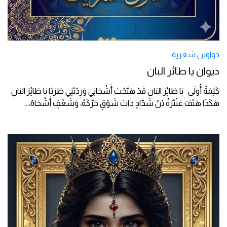
دواوين شعرية
ديوان يا طائر البان
كَلِمَةٌ أُولَى يَا طَائِرَ البَانِ قَدْ هَيَّجْتَ أَشْجَانِي وَزِدْتَنِي طَرَبًا يَا طَائِرَ البَانِ
هَكَذَا هَتَفَ عَنْتَرَةُ بْنُ شَدَّادٍ ذَاتَ شَوْقٍ حَرَّكَهُ، وَشَغَفٍ أَشْجَاهُ،
...