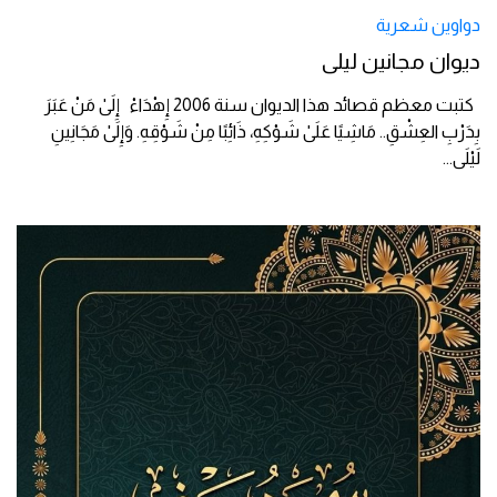
دواوين شعرية
ديوان مجانين ليلى
كتبت معظم قصائد هذا الديوان سنة 2006 إِهْدَاءْ إِلَىٰ مَنْ عَبَرَ
بِدَرْبِ العِشْقِ.. مَاشِيًا عَلَىٰ شَوْكِهِ، ذَائِبًا مِنْ شَوْقِهِ. وَإِلَىٰ مَجَانِينِ
لَيْلَى
...