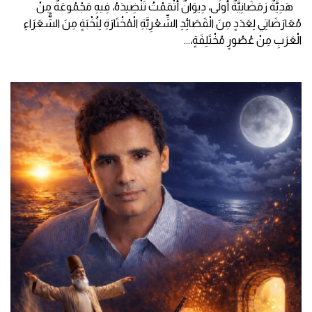
هَدِيَّةٌ رَمَضَانِيَّةٌ أُولَى، دِيوَانٌ أَتْمَمْتُ تَنْضِيدَهُ، فِيهِ مَجْمُوعَةٌ مِنْ
مُعَارَضَاتِي لِعَدَدٍ مِنَ الْقَصَائِدِ الشِّعْرِيَّةِ الْمُخْتَارَةِ لِنُخْبَةٍ مِنَ الشُّعَرَاءِ
الْعَرَبِ مِنْ عُصُورٍ مُخْتَلِفَةٍ،
...