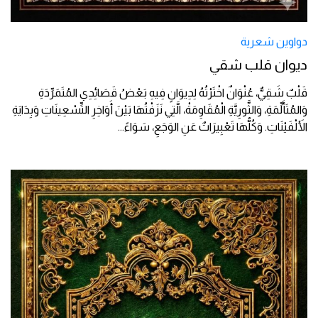
دواوين شعرية
ديوان قلب شقي
قَلْبٌ شَقِيٌّ، عُنْوَانٌ اخْتَرْتُهُ لِدِيوَانٍ فِيهِ بَعْضُ قَصَائِدِي المُتَمَرِّدَةِ
وَالمُتَأَلِّمَةِ، وَالثَّورِيَّةِ الْمُقَاوِمَةْ، الَّتِي نَزَفْتُهَا بَيْنَ أَوَاخِرِ التِّسْعِينَاتِ وَبِدَايَةِ
الأَلْفَيْنَاتِ. وَكُلُّهَا تَعْبِيرَاتٌ عَنِ الوَجَعِ، سَوَاءً
...