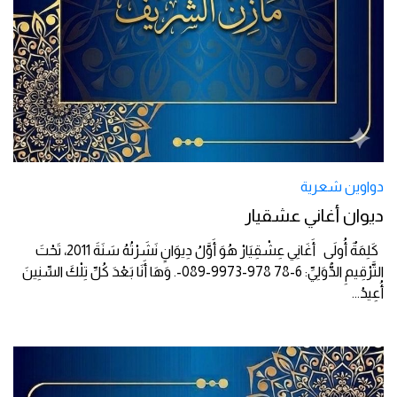
دواوين شعرية
ديوان أغاني عشقيار
كَلِمَةٌ أُولَى أَغَانِي عِشْقِيَارْ هُوَ أَوَّلُ دِيوَانٍ نَشَرْتُهُ سَنَةَ 2011، تَحْتَ
التَّرْقِيمِ الدُّوَلِيِّ: 6-78 978-9973-089-. وَهَا أَنَا بَعْدَ كُلِّ تِلْكَ السِّنِينَ
أُعِيدُ
...