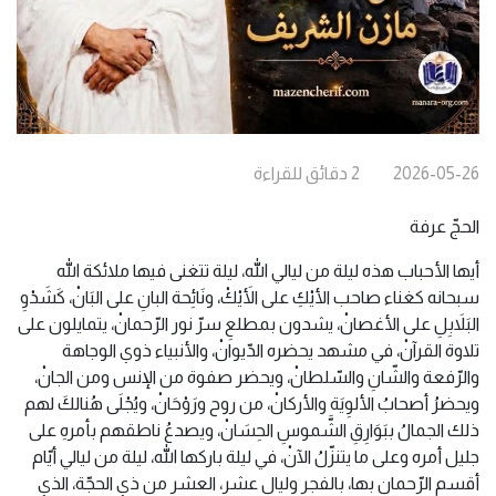
2026-05-26
2
دقائق
للقراءة
الحجّ عرفة
أيها الأحباب هذه ليلة من ليالي الله، ليلة تتغنى فيها ملائكة الله
سبحانه كغناء صاحب الأيْكِ على الأَيْكْ، ونَائِحة البانِ على البَانْ، كَشَدْوِ
البَلاَبِلِ على الأغصانْ، يشدون بمطلعِ سرّ نور الرّحمانْ، يتمايلون على
تلاوة القرآنْ، في مشهد يحضره الدّيوانْ، والأنبياء ذوي الوجاهة
والرّفعة والشّانِ والسّلطانْ، ويحضر صفوة من الإنس ومن الجانْ،
ويحضرُ أصحابُ الألوِيَة والأركانْ، من روح ورَوْحَانْ، ويُجْلَى هُنالكَ لهم
ذلك الجمالُ ببَوَارِقِ الشَّموسِ الحِسَانْ، ويصدعُ ناطقهم بأمرهِ على
جليل أمره وعلى ما يتنزّلُ الآنْ، في ليلة باركها الله، ليلة من ليالي أيّام
أقسم الرّحمان بها، بالفجر وليال عشر، العشر من ذي الحجّة، الذي