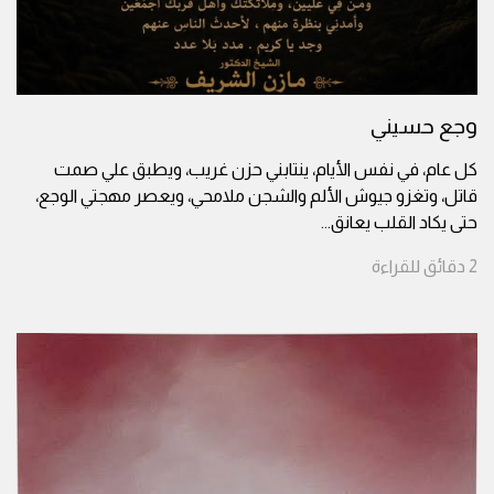
وجع حسيني
كل عام، في نفس الأيام، ينتابني حزن غريب، ويطبق علي صمت
قاتل، وتغزو جيوش الألم والشجن ملامحي، ويعصر مهجتي الوجع،
حتى يكاد القلب يعانق
...
2
دقائق
للقراءة