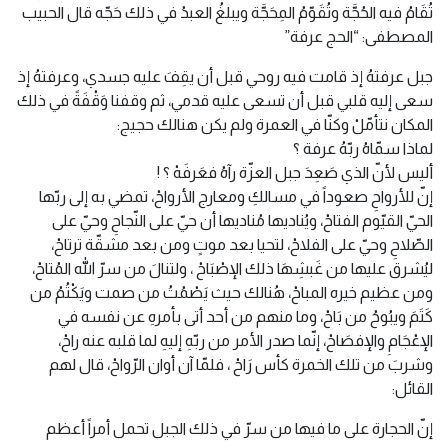
تُقَامُ فيه الحُجَّة وتُقَوّمُ المِحَجَّة ويبلغُ العبدُ في ذلك حَجّه قال الحبيب
المصطفى: “الحج عرفة”
جبل عرفتهُ إذ قامت فيه روحي قبل أن يقِفَ عليه جسدي، وعرفتهُ إذ
سعى إليه قلبي قبل أن تسعى عليه قدمي، ثم وقفنا وَقْفَةً في ذلك
المكان نتأمّلْ وكنّا في العمرة ولم يكن هنالك حجيج:
لماذا سمّاهُ ربّهُ عرفة ؟
أليس لأنّ الذي صَعِدَ جبل العزّة رآهُ فعَرفَهْ ؟ !
إنّ للأرواحِ صعوداً في مسالكِ ومعارج الأرواحْ، تمضي به إلى ربّها
الحيّ القيّوم الفتاحْ، ويُناديها مُناديها أن حيّ على النّجاحِ وحيّ على
الصّلاحِ وحيّ على الفلاحْ، لتحيا بعد موتٍ ومن بعد مشقّة ترتاحْ،
ليُشرق عليها من غَبشِهَا ذلك الإصْبَاحْ ، ولتنالَ من سرّ الله المُتاحْ،
ومن عظيم خيره المباحْ، هُنالك حيث يَصْمُتُ من صمت ويَكْتُمُ من
كَتَمَ ويبُوحُ من بَاحْ، وما منهم من أحد أتى بأمرهِ عن نفسه في
الإعْجَامِ والإفصَاحْ، إنّما صدر الأمر من ربّهِ إليهِ لما قلبه عنه راحْ،
وشربَ من تلك الخمرة كأس رَاحْ ، فلمّا آن أوان الرّواحْ، قال لهم
القائل:
إنّ الحجارة على ما فيها من سرّ في ذلك الجبل تحمل أمراً أعظم