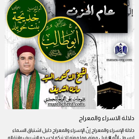
دلالة الاسراء والمعراج
دلالة الإسراء والمعراج إنّ الإسراء والمعراج دليل اشتياق السماء
لرسول الله ﷺ قبل موته، وما موته إلا تركه لجسده الشريف وانتقاله