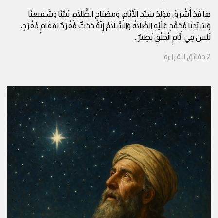
هَا قَدْ أَشْرَقَ مَوْلِدُ سَيِّدِ الأَنَامِ، وَمِصْبَاحِ الظَّلَامِ، نَبِيِّنَا وَشَفِيعِنَا
وَسَيِّدِنَا مُحَمَّدٍ عَلَيْهِ الصَّلَاةُ وَالسَّلَامُ.إِنَّهُ حَدَثٌ مُفْرَدٌ لِمَقَامٍ مُفْرَدٍ،
لَيْسَ فِي أَيَّامِ الْخَلْقِ نَظِيرٌ
...
2
دقائق
للقراءة