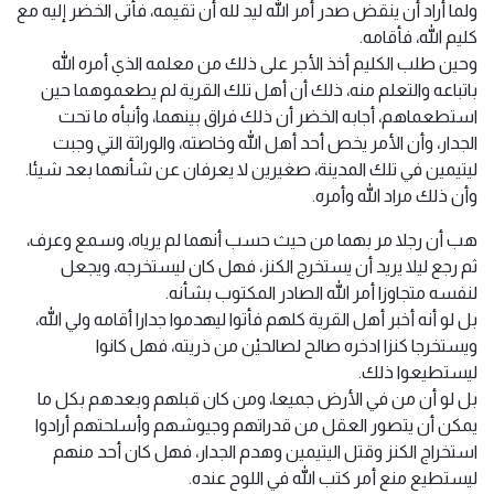
ولما أراد أن ينقض صدر أمر الله ليد لله أن تقيمه، فأتى الخضر إليه مع
كليم الله، فأقامه.
وحين طلب الكليم أخذ الأجر على ذلك من معلمه الذي أمره الله
باتباعه والتعلم منه، ذلك أن أهل تلك القرية لم يطعموهما حين
استطعماهم، أجابه الخضر أن ذلك فراق بينهما، وأنبأه ما تحت
الجدار، وأن الأمر يخص أحد أهل الله وخاصته، والوراثة التي وجبت
ليتيمين في تلك المدينة، صغيرين لا يعرفان عن شأنهما بعد شيئا.
وأن ذلك مراد الله وأمره.
هب أن رجلا مر بهما من حيث حسب أنهما لم يرياه، وسمع وعرف،
ثم رجع ليلا يريد أن يستخرج الكنز، فهل كان ليستخرجه، ويجعل
لنفسه متجاوزا أمر الله الصادر المكتوب بشأنه.
بل لو أنه أخبر أهل القرية كلهم فأتوا ليهدموا جدارا أقامه ولي الله،
ويستخرجا كنزا ادخره صالح لصالحيْن من ذريته، فهل كانوا
ليستطيعوا ذلك.
بل لو أن من في الأرض جميعا، ومن كان قبلهم وبعدهم بكل ما
يمكن أن يتصور العقل من قدراتهم وجيوشهم وأسلحتهم أرادوا
استخراج الكنز وقتل اليتيمين وهدم الجدار، فهل كان أحد منهم
ليستطيع منع أمر كتب الله في اللوح عنده.