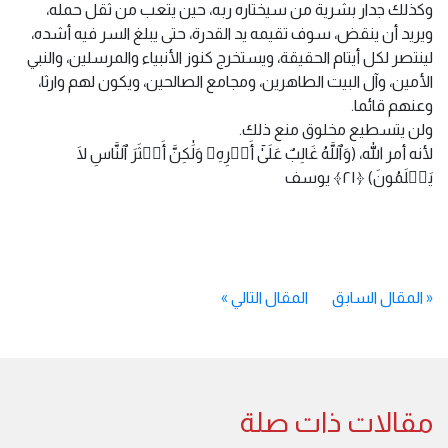
وكذلك جدار بشرية من سيختاره ربه، حين يتعب من ثقل حمله،
ويريد أن ينقض، سوف تقيمه يد القدرة، حتى يبلغ السر فيه أشده،
لينتصر لكل أيتام الحقيقة، ويستخرج كنوز الأنبياء والمرسلين، والنبي
الأمين، وآل البيت الطاهرين، ومجامع الصالحين، ويكون لهم وارثا،
وعنهم قائما.
ولن يتسطيع مخلوق منع ذلك.
لأنه أمر الله، (وَٱللَّهُ غَالِبٌ عَلَىٰٓ أَمۡرِهِۦ وَلَٰكِنَّ أَكۡثَرَ ٱلنَّاسِ لَا
يَعۡلَمُونَ) ﴿٢١﴾ يوسف
«
المقال السابق
المقال التالي
»
مقالات ذات صلة