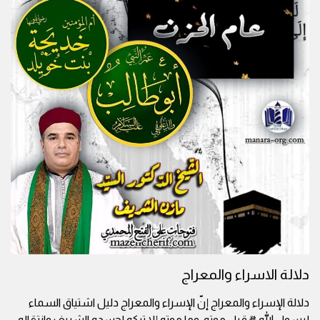
دلالة الاسراء والمعراج
دلالة الإسراء والمعراج إنّ الإسراء والمعراج دليل اشتياق السماء
لرسول الله ﷺ قبل موته، وما موته إلا تركه لجسده الشريف وانتقاله