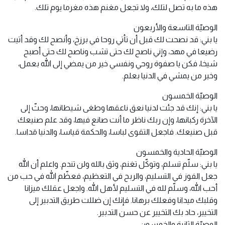
هذه ما به تصل لتلك، ولا تجعل مغنم هذه مغرما يوم تلك.
الوصيّة التاسعة والأربعون
يا بني: قد نصحت لك قبل أن تأتي روحا في برزخ، وأنصح لك وقد أتيت
رضيعا في مهد، وإني ناصح لك حتى تشب وناصح لك حتى أصبح
شيخا، فكن يا صفوة روحي ونفسي خير من يمضي إلى الله بعمل،
وخير من يمشي في الدنيا بعلم.
الوصيّة الخمسون
يا بني: إنك قد جئت لدنيا نعق ناعقها وطغى شيطانها، وحثّ إلى
الآخرة ركبانها، وإن ربك ناظر ما أنت صانع فيها، وقد علم صنيعك
قبل صنيعك. فاجعل التقوى لباسا، والحكمة قياسا، والدنيا مَداسا.
الوصيّة الحادية والخمسون
يا بني: سلّم تسلم، وتوكّل تغنم، وثق بالله ولن تندم. واعلم أن الله
جعل الفوز في التسليم، والربح في التعظيم، فعظّم الله في حب من
أحب الله، وسلّم لله في التسليم لأهل الله. واجعل عقلك ميزانا
وقلبك ميدانا وفعلك برهانا. فإنك إن ضللت طريق التدبير إلى
التخيير، حاد بك التخيير عن حسن التدبير.
الوصيّة الثانية والخمسون