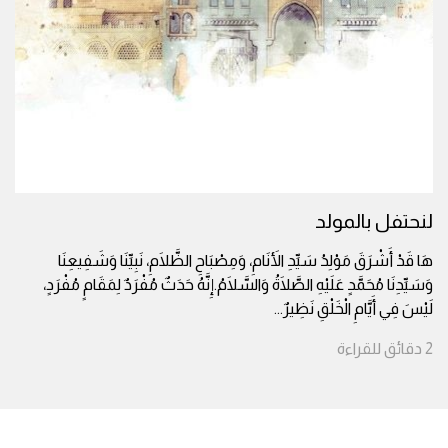
لنحتفل بالمولد
هَا قَدْ أَشْرَقَ مَوْلِدُ سَيِّدِ الأَنَامِ، وَمِصْبَاحِ الظَّلَامِ، نَبِيِّنَا وَشَفِيعِنَا
وَسَيِّدِنَا مُحَمَّدٍ عَلَيْهِ الصَّلَاةُ وَالسَّلَامُ.إِنَّهُ حَدَثٌ مُفْرَدٌ لِمَقَامٍ مُفْرَدٍ،
لَيْسَ فِي أَيَّامِ الْخَلْقِ نَظِيرٌ
...
2
دقائق
للقراءة