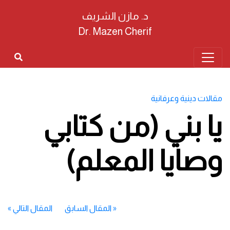
د. مازن الشريف
Dr. Mazen Cherif
مقالات دينية وعرفانية
يا بني (من كتابي
وصايا المعلم)
«
المقال السابق
المقال التالي
»