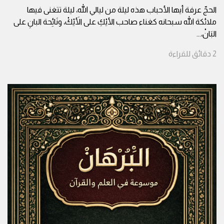
الحجّ عرفة أيها الأحباب هذه ليلة من ليالي الله، ليلة تتغنى فيها
ملائكة الله سبحانه كغناء صاحب الأيْكِ على الأَيْكْ، ونَائِحة البانِ على
البَانْ،
...
2
دقائق
للقراءة