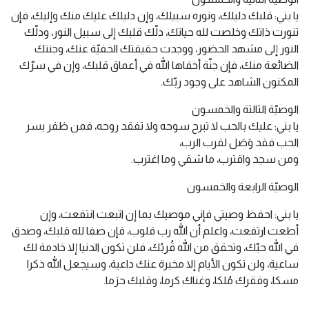
يا بني: قلبك دليلك، ونوره سبيلك، وإن دليلك عليك منك وإليك، فإن
تنورت ذاتك وخلصت لله حياتك، دلّك قلبك إلى سبيل النور، ودلّك
النور إلى مشهد الحضور، ووجدت حقيقتك الخفيّة عنك، وجنتك
الضائعة منك، فإن جنّة أخفاها الله في أعماق قلبك، وإن في سرّك
المكنون الشاهد على وجود ربّك.
الوصيّة الثالثة والخمسون
يا بني: عليك بالحب لا تبرح سوحه ولا تفقد روحه، فمن ظفر بسر
الحب فقد وَصَل لقرب الرب،
ومن سجد واقترب، ما شقي وما اغترب.
الوصيّة الرابعة والخمسون
يا بني: احفظ وصيتي فإني موصيك بما إن اتبعت انتفعت، وإن
أطعت ارتفعت، واعلم أن الله رب قلوب، فإن صفا لله قلبك، وصدق
في الله حبّك، وتحقق من الله قُربُك، فلن تكون الدنيا إلا خادمة لك
ساعية، ولن تكون الأيام إلا مخبرة عنك داعية، وسيجعل الله ذكرا
مسكا، وفقرك مُلكا، وغناك كرما، وقلبك حرَما.