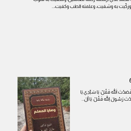
وزكّيت به وشفيت، وعلمته الطب وكفيت،
...
ا قَصَدْتَ اللهَ فَقُلْ: يَا سَيِّدِي يَا
صَدْتَ رَسُولَ اللهِ فَقُلْ: يَا آلَ
...