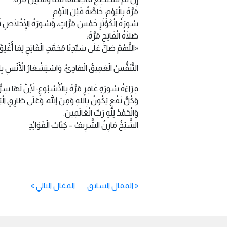
مَرَّةً بِالْيَوْمِ، خَاصَّةً قَبْلَ النَّوْمِ.
سُورَةُ الْكَوْثَرِ خَمْسَ مَرَّاتٍ، وَسُورَةُ الْإِخْلَاصِ ثَلَا
صَلَاةُ الْفَاتِحِ مَرَّةً:
«اللَّهُمَّ صَلِّ عَلَى سَيِّدِنَا مُحَمَّدٍ، الْفَاتِحِ لِمَا أُغْل
التَّنَفُّسُ الْعَمِيقُ الْهَادِئُ، وَاسْتِشْعَارُ الْأُنْسِ بِالل
قِرَاءَةُ سُورَةِ غَافِرٍ مَرَّةً بِالْأُسْبُوعِ؛ لِأَنَّ لَهَا سِ
وَكُلُّ نَفْعٍ يَكُونُ بِاللهِ وَمِنَ اللهِ، وَعَلَى طَارِقِ الْبَ
وَالْحَمْدُ لِلَّهِ رَبِّ الْعَالَمِينَ.
الشَّيْخُ مَازِنُ الشَّرِيفُ – كِتَابُ الْفَوَائِدِ
«
المقال السابق
المقال التالي
»