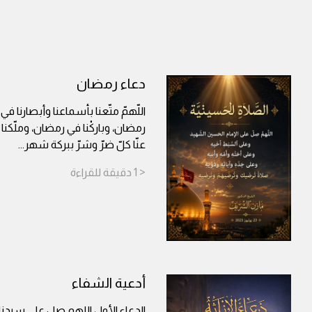
دعاء رمضان
اللّهمّ متّعنا بأسماعنا وأبصارنا في
رمضان، وباركْنا في رمضان، وملّكن
عنّا كلّ ضرّ وشرّ ببركة شهر
...
< 1
دقيقة
للقراءة
أدعية الشفاء
الدعاء الأول اللهم صل على سيدن