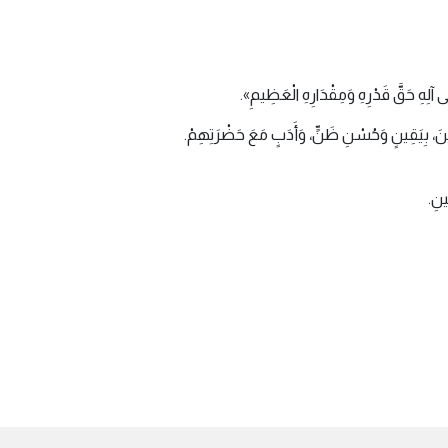
لَى آلِهِ حَقَّ قَدْرِهِ وَمِقْدَارِهِ الْعَظِيمِ».
لِحِينَ، بِيَقِينٍ وَحُسْنِ ظَنٍّ، وَأَدَبٍ مَعَ حَضْرَتِهِمْ.
ينِ.