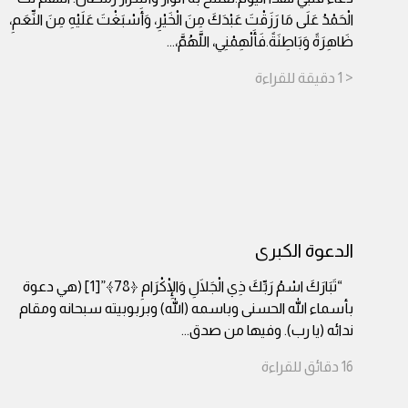
الْحَمْدُ عَلَى مَا رَزَقْتَ عَبْدَكَ مِنَ الْخَيْرِ، وَأَسْبَغْتَ عَلَيْهِ مِنَ النِّعَمِ،
ظَاهِرَةً وَبَاطِنَةً.فَأَلْهِمْنِي، اللَّهُمَّ،
...
< 1
دقيقة
للقراءة
الدعوة الكبرى
“تَبَارَكَ اسْمُ رَبِّكَ ذِي الْجَلَالِ وَالْإِكْرَامِ ﴿78﴾”[1] (هي دعوة
بأسماء الله الحسنى وباسمه (الله) وبربوبيته سبحانه ومقام
ندائه (يا رب). وفيها من صدق
...
16
دقائق
للقراءة