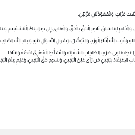
ثَ مَرَّاتٍ، وَالْمُعَوِّذَتَانِ مَرَّتَيْنِ.
ِقَ، وَالْخَاتِمِ لِمَا سَبَقَ، نَاصِرِ الْحَقِّ بِالْحَقِّ، وَالْهَادِي إِلَى صِرَاطِكَ الْمُسْتَقِيمِ، وَعَ
هِ وَقُرْبِ اللهِ أَثْنَاءَ الْوِرْدِ، وَالتَّوَسُّلُ بِرَسُولِ اللهِ وَآلِ بَيْتِهِ وَعِبَادِ اللهِ الصَّا
رًّا عَظِيمًا فِي صَرْفِ الطَّاقَاتِ السُّفْلِيَّةِ وَالتَّسَلُّطِ الْقَهْرِيِّ يَقَظَةً وَمَنَامًا.
ابِ الِاعْتِقَادُ بِيَقِينٍ مَن رَأْى عَيْنَ الْيَقِينِ، وَشَهِدِ حَقِّ الْيَقِينِ، وَعَلِمِ عِلْمَ الْيَقِ