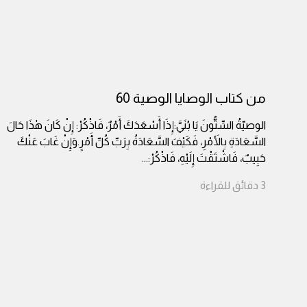
من كتاب الوصايا الوصية 60
الوصيّةُ السِّتُّونَ يَا بُنَيَّ:إِذَا أَسْعَدَكَ أَمْرٌ، فَاذْكُرْ: إِنْ كَانَ هٰذَا حَالَ
السَّعَادَةِ بِالأَمْرِ، فَكَيْفَ السَّعَادَةُ بِرَبِّ كُلِّ أَمْرٍ.وَإِنْ غَابَ عَنْكَ
حَبِيبٌ، فَاشْتَقْتَ إِلَيْهِ، فَاذْكُرْ:
...
3
دقائق
للقراءة