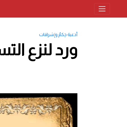
أدعية حِكمٌ وإشراقات
ورد لنزع ال