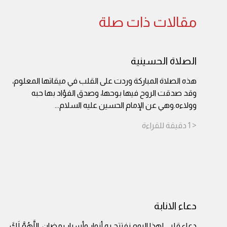
مقالات ذات صلة
الصلاة الحسينية
هذه الصلاة المباركة وردت على القلب في ميقاتها المعلوم،
وقد صدقت الروح فيها بوحها، وصدق الفؤاد بها حبه
وولاءه.وهي عن الإمام الحسين عليه السلام
...
< 1
دقيقة
للقراءة
دعاء الانابة
دعاء قلبي لهذا اليوم.نفتتح به أنوار وأسرار رمضان. اللَّهُمَّ لَكَ