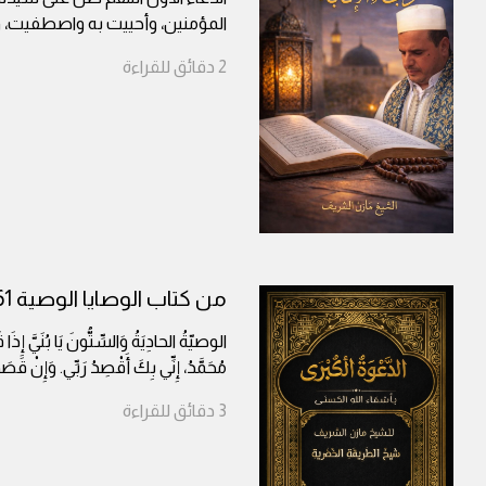
المؤمنين، وأحييت به واصطفيت، 
2
دقائق
للقراءة
من كتاب الوصايا الوصية 61
الوصيّةُ الحادِيَةُ وَالسِّتُّونَ يَا بُنَيَّ إِذَ
مُحَمَّدُ، إِنِّي بِكَ أَقْصِدُ رَبِّي. وَإِنْ قَ
3
دقائق
للقراءة