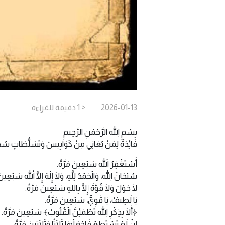
2026-01-13
< 1
دقيقة
للقراءة
بِسْمِ اللهِ الرَّحْمٰنِ الرَّحِيمِ
فَائِدَةٌ لِمَنْ يُعَانِي مِنْ كَوَابِيسَ وَتَسَلُّطَاتٍ سُفْل
أَسْتَغْفِرُ اللهَ سَبْعِينَ مَرَّةً.
سُبْحَانَ اللهِ، وَالْحَمْدُ لِلَّهِ، وَلَا إِلٰهَ إِلَّا اللهُ سَبْعِينَ
لَا حَوْلَ وَلَا قُوَّةَ إِلَّا بِاللهِ سَبْعِينَ مَرَّةً.
يَا لَطِيفُ، يَا قَوِيُّ، سَبْعِينَ مَرَّةً.
﴿أَلَا بِذِكْرِ اللهِ تَطْمَئِنُّ الْقُلُوبُ﴾ سَبْعِينَ مَرَّةً.
إِنْ لَمْ تَسْتَطِعْ فَاجْعَلْهَا ثَلَاثًا وَثَلَاثِينَ مَرَّةً.