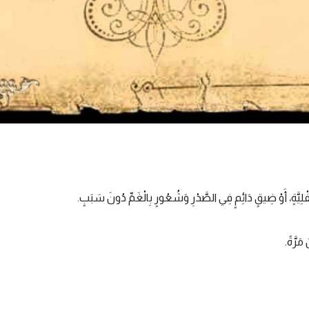
ِيَّةٍ، أَوْ ضِيقٍ دَائِمٍ فِي الصَّدْرِ وَشُعُورٍ بِالْغَمِّ دُونَ سَبَبٍ.
 مَرَّةً.