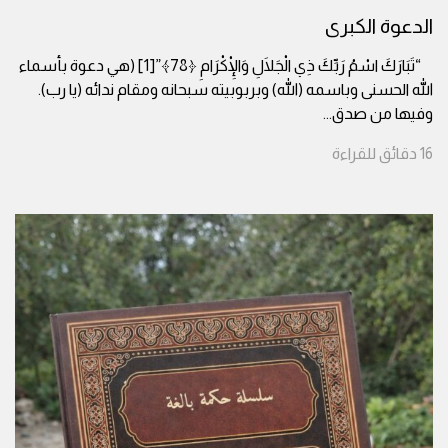
الدعوة الكبرى
“تَبَارَكَ اسْمُ رَبِّكَ ذِي الْجَلَالِ وَالْإِكْرَامِ ﴿78﴾”[1] (هي دعوة بأسماء
الله الحسنى وباسمه (الله) وبربوبيته سبحانه ومقام ندائه (يا رب).
وفيها من صدق
...
16
دقائق
للقراءة