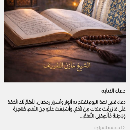
دعاء الانابة
دعاء قلبي لهذا اليوم.نفتتح به أنوار وأسرار رمضان. اللَّهُمَّ لَكَ الْحَمْدُ
عَلَى مَا رَزَقْتَ عَبْدَكَ مِنَ الْخَيْرِ، وَأَسْبَغْتَ عَلَيْهِ مِنَ النِّعَمِ، ظَاهِرَةً
وَبَاطِنَةً.فَأَلْهِمْنِي، اللَّهُمَّ،
...
< 1
دقيقة
للقراءة