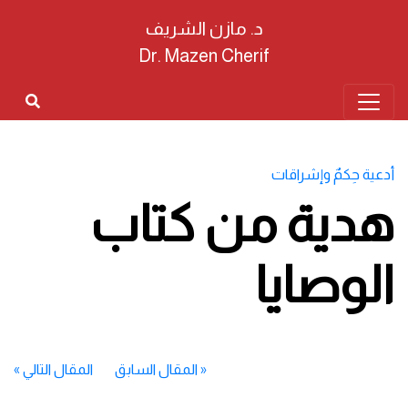
د. مازن الشريف
Dr. Mazen Cherif
أدعية حِكمٌ وإشراقات
هدية من كتاب
الوصايا
«
المقال السابق
المقال التالي
»