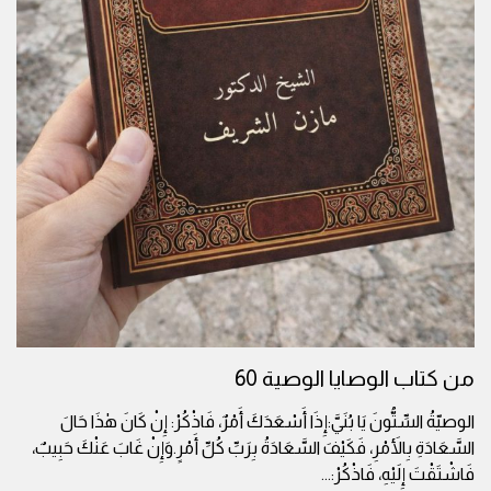
من كتاب الوصايا الوصية 60
الوصيّةُ السِّتُّونَ يَا بُنَيَّ:إِذَا أَسْعَدَكَ أَمْرٌ، فَاذْكُرْ: إِنْ كَانَ هٰذَا حَالَ
السَّعَادَةِ بِالأَمْرِ، فَكَيْفَ السَّعَادَةُ بِرَبِّ كُلِّ أَمْرٍ.وَإِنْ غَابَ عَنْكَ حَبِيبٌ،
فَاشْتَقْتَ إِلَيْهِ، فَاذْكُرْ:
...