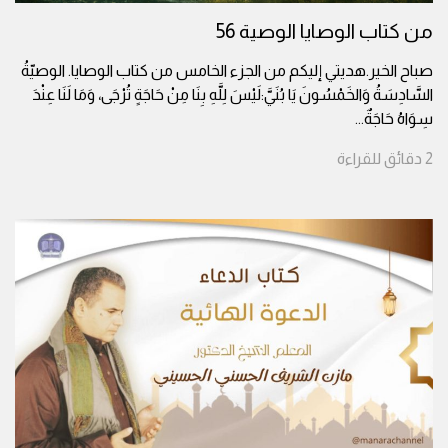
من كتاب الوصايا الوصية 56
صباح الخير.هديتي إليكم من الجزء الخامس من كتاب الوصايا. الوصيّةُ
السَّادِسَةُ وَالخَمْسُونَ يَا بُنَيَّ:لَيْسَ لِلَّهِ بِنَا مِنْ حَاجَةٍ تُرْجَى، وَمَا لَنَا عِنْدَ
سِوَاهُ حَاجَةٌ
...
2
دقائق
للقراءة