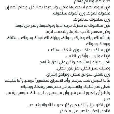
خذ عنهم، وتعلّم منهم.
فإن فيوضاتهم لا يحصرها عاقل، ولا يحيط بها ناقل. واعلم أنهم إن
علّموك آلموك. وإن آلموك سلّموك.
وإن سلّموك سالموك.
فإن سالموك لم تضرّك حرب الدنيا ودواهيها، وشر من فيها.
وكن معهم للأدب ملازما، وللصمت لازما.
ينر الله لك وبك وعليك وحولك، ويبارك لك قوتك وحولك، ومكانك
ويومك وحولك.
فإن سلكت ملكت، وإن شككت هلكت.
فإياك والريب، وأيقن بالغيب.
تتجلى عليك المشاهد، وتكن على الحق شاهد.
وعليك بسر التخلي، تفز بنور التجلي.
وإن للتجلي سوابق فيض، ولواحق إشراق.
فأما الفيض فمد بحرهم. وأما الإشراق فظهور أمرهم. وأما تجليهم
فعلى قدر تخليك، والتسليم في حضرتهم يرفعك ويحليك.
واعلم أن الغرور للسر قبر، وأن من هجروه لن يملك عليهم ذرة من
صبر.
فإن نظرت إلى أناك بعين كِبْر، صرت كالدواة بغير حبر.
فالحذر الحذر، والصبر على ما صَدَر.