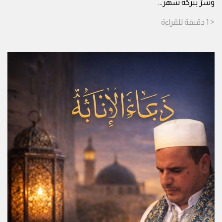
وشرّ ببركة شهر
...
< 1
دقيقة
للقراءة