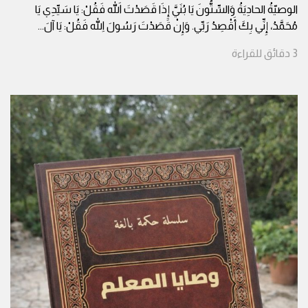
الوصيّةُ الحادِيَةُ وَالسِّتُّونَ يَا بُنَيَّ إِذَا قَصَدْتَ اللهَ فَقُلْ: يَا سَيِّدِي يَا
مُحَمَّدُ، إِنِّي بِكَ أَقْصِدُ رَبِّي. وَإِنْ قَصَدْتَ رَسُولَ اللهِ فَقُلْ: يَا آلَ
...
3
دقائق
للقراءة