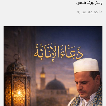
وشرّ ببركة شهر
...
< 1
دقيقة
للقراءة