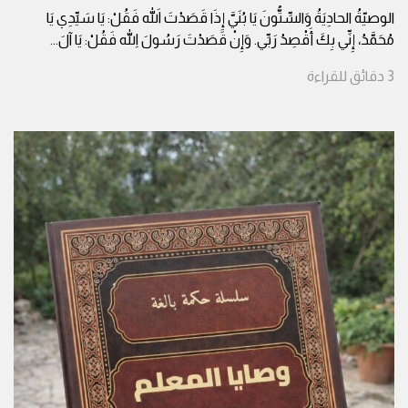
الوصيّةُ الحادِيَةُ وَالسِّتُّونَ يَا بُنَيَّ إِذَا قَصَدْتَ اللهَ فَقُلْ: يَا سَيِّدِي يَا
مُحَمَّدُ، إِنِّي بِكَ أَقْصِدُ رَبِّي. وَإِنْ قَصَدْتَ رَسُولَ اللهِ فَقُلْ: يَا آلَ
...
3
دقائق
للقراءة