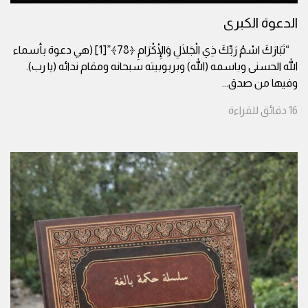
الدعوة الكبرى
“تَبَارَكَ اسْمُ رَبِّكَ ذِي الْجَلَالِ وَالْإِكْرَامِ ﴿78﴾”[1] (هي دعوة بأسماء
الله الحسنى وباسمه (الله) وبربوبيته سبحانه ومقام ندائه (يا رب).
وفيها من صدق
...
16
دقائق
للقراءة