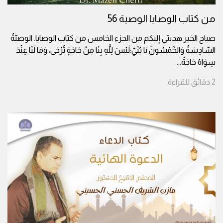
من كتاب الوصايا الوصية 56
صباح الخير.هديتي إليكم من الجزء الخامس من كتاب الوصايا. الوصيّةُ
السَّادِسَةُ وَالخَمْسُونَ يَا بُنَيَّ:لَيْسَ لِلَّهِ بِنَا مِنْ حَاجَةٍ تُرْجَى، وَمَا لَنَا عِنْدَ
سِوَاهُ حَاجَةٌ
...
2
دقائق
للقراءة