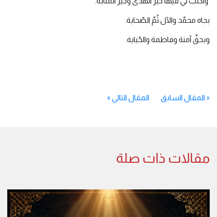
واكتب لي فيها خير الهدى وخير المثابة.
بجاه محمّد والآل ثُمّ الصّحابة.
وبحقّ آمنة وفاطمة والحُبابة.
«
المقال السابق
المقال التالي
»
مقالات ذات صلة