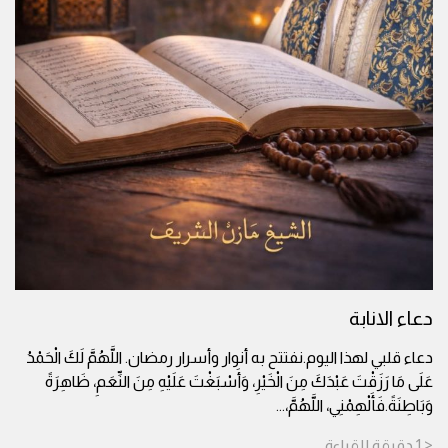
دعاء الانابة
دعاء قلبي لهذا اليوم.نفتتح به أنوار وأسرار رمضان. اللَّهُمَّ لَكَ الْحَمْدُ
عَلَى مَا رَزَقْتَ عَبْدَكَ مِنَ الْخَيْرِ، وَأَسْبَغْتَ عَلَيْهِ مِنَ النِّعَمِ، ظَاهِرَةً
وَبَاطِنَةً.فَأَلْهِمْنِي، اللَّهُمَّ،
...
< 1
دقيقة
للقراءة