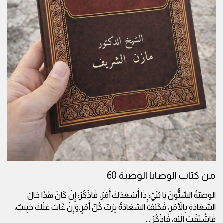
من كتاب الوصايا الوصية 60
الوصيّةُ السِّتُّونَ يَا بُنَيَّ:إِذَا أَسْعَدَكَ أَمْرٌ، فَاذْكُرْ: إِنْ كَانَ هٰذَا حَالَ
السَّعَادَةِ بِالأَمْرِ، فَكَيْفَ السَّعَادَةُ بِرَبِّ كُلِّ أَمْرٍ.وَإِنْ غَابَ عَنْكَ حَبِيبٌ،
فَاشْتَقْتَ إِلَيْهِ، فَاذْكُرْ:
...