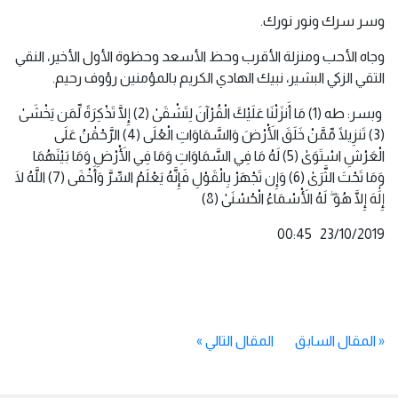
وسر سرك ونور نورك.
وجاه الأحب ومنزلة الأقرب وحظ الأسعد وحظوة الأول الأخير، النقي
التقي الزكي البشير، نبيك الهادي الكريم بالمؤمنين رؤوف رحيم.
وبسر: طه (1) مَا أَنزَلْنَا عَلَيْكَ الْقُرْآنَ لِتَشْقَىٰ (2) إِلَّا تَذْكِرَةً لِّمَن يَخْشَىٰ
(3) تَنزِيلًا مِّمَّنْ خَلَقَ الْأَرْضَ وَالسَّمَاوَاتِ الْعُلَى (4) الرَّحْمَٰنُ عَلَى
الْعَرْشِ اسْتَوَىٰ (5) لَهُ مَا فِي السَّمَاوَاتِ وَمَا فِي الْأَرْضِ وَمَا بَيْنَهُمَا
وَمَا تَحْتَ الثَّرَىٰ (6) وَإِن تَجْهَرْ بِالْقَوْلِ فَإِنَّهُ يَعْلَمُ السِّرَّ وَأَخْفَى (7) اللَّهُ لَا
إِلَٰهَ إِلَّا هُوَ ۖ لَهُ الْأَسْمَاءُ الْحُسْنَىٰ (8)
23/10/2019 00:45
«
المقال السابق
المقال التالي
»