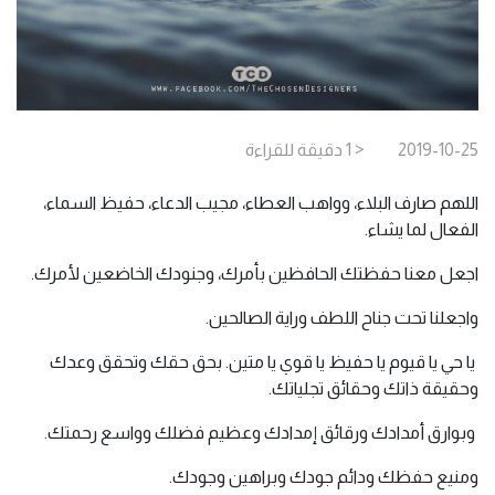
2019-10-25
< 1
دقيقة
للقراءة
اللهم صارف البلاء، وواهب العطاء، مجيب الدعاء، حفيظ السماء،
الفعال لما يشاء.
اجعل معنا حفظتك الحافظين بأمرك، وجنودك الخاضعين لأمرك.
واجعلنا تحت جناح اللطف وراية الصالحين.
يا حي يا قيوم يا حفيظ يا قوي يا متين. بحق حقك وتحقق وعدك
وحقيقة ذاتك وحقائق تجلياتك.
وبوارق أمدادك ورقائق إمدادك وعظيم فضلك وواسع رحمتك.
ومنيع حفظك ودائم جودك وبراهين وجودك.