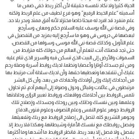
الحياة كثيرا ولا نكاد نلمسه حقيقة لأن أكثر ربط خفي ضمن ما
أسميته “علم الخيط الرفيع” وهو فرع لطيف من علم الربط ولكنه
علم منفرد قد افرد له مبحثا خاصا مختزلا لأنه أفق ممتد وبحر بلا حد.
وفي قصة نبي الله يوسف عليه السلام حكم ومعان، وسأرجع
لبعضها في دروس في وهو ما سأرجع إليه بمزيد من التفصيل في
علم التأويل، وكذلك قصة نبي الله موسى، وسواها من القصص،
حتى تجد قصتك أنت، لتعلم أن العالم من حولك كله مترابط من
السموات والأرض إلى البيت الذي تسكن فيه والسرير الذي تنام عليه
ومن ثم جسدك أوتارا وأعصابا ونظما، لديك روابط أسرية وصلة رحم
عليك أن تتفقدها وتعطيها حقها، وأن لديك سلالة أنت مرتبط بها
من أجدادك إليك وإلى أولادك وأحفادك من بعد، وأن كل البشر
مرتبطون في عائلات وقبائل ودول وصولا إلى أبيهم آدم، ثم تحاول
تلمس الروابط بين أحلامك وواقعك، وروابط تعبير الرؤى ودلالاتها
وعلمها، وبين نفسك وذاتك، وبين روحك وجسدك، وإصلاح تلك
الروابط جوهر علوم النفس وعلم التصوف وعلوم فنون الدفاع
وجوهر التشريع كله، لتصل الى إصلاح الروابط مع ربك وتفعيلها،
وفصل روابطك مع نفسك الأمارة وشيطانها، وهكذا فلا ربط إلا
بفصل، ولا فصل إلا بعد ربط، فانظر الروابط ما أشدها وما أكثرها