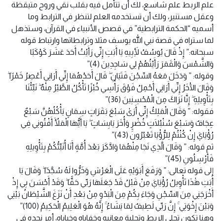
علم الربط علم شاسع، لك أن تتأمل فيه بقلب نقي وروح متيقظة
وعقل مستنير، ولك أن تستخدمه العلم لتنظر في الترابط وما
أسميه “الحكمة الترابطية” في قصص الأنبياء في القرآن، وستذهل
لما ستراه في قصة نبي الله يوسف مثلا وترابطاتها وارتباط قوله
سبحانه:” إِذْ قَالَ يُوسُفُ لِأَبِيهِ يَا أَبَتِ إِنِّي رَأَيْتُ أَحَدَ عَشَرَ كَوْكَبًا
وَالشَّمْسَ وَالْقَمَرَ رَأَيْتُهُمْ لِي سَاجِدِينَ (4)”
وقوله: ” وَدَخَلَ مَعَهُ السِّجْنَ فَتَيَانِ ۖ قَالَ أَحَدُهُمَا إِنِّي أَرَانِي أَعْصِرُ خَمْرًا ۖ
وَقَالَ الْآخَرُ إِنِّي أَرَانِي أَحْمِلُ فَوْقَ رَأْسِي خُبْزًا تَأْكُلُ الطَّيْرُ مِنْهُ ۖ نَبِّئْنَا
بِتَأْوِيلِهِ ۖ إِنَّا نَرَاكَ مِنَ الْمُحْسِنِينَ (36)”
فقوله: ” وَقَالَ الْمَلِكُ إِنِّي أَرَىٰ سَبْعَ بَقَرَاتٍ سِمَانٍ يَأْكُلُهُنَّ سَبْعٌ
عِجَافٌ وَسَبْعَ سُنْبُلَاتٍ خُضْرٍ وَأُخَرَ يَابِسَاتٍ ۖ يَا أَيُّهَا الْمَلَأُ أَفْتُونِي فِي
رُؤْيَايَ إِنْ كُنْتُمْ لِلرُّؤْيَا تَعْبُرُونَ (43)”
ثم قوله: ” وَقَالَ الَّذِي نَجَا مِنْهُمَا وَادَّكَرَ بَعْدَ أُمَّةٍ أَنَا أُنَبِّئُكُمْ بِتَأْوِيلِهِ
فَأَرْسِلُونِ (45)”
إلى قوله تعالى: ” وَرَفَعَ أَبَوَيْهِ عَلَى الْعَرْشِ وَخَرُّوا لَهُ سُجَّدًا ۖ وَقَالَ يَا
أَبَتِ هَٰذَا تَأْوِيلُ رُؤْيَايَ مِنْ قَبْلُ قَدْ جَعَلَهَا رَبِّي حَقًّا ۖ وَقَدْ أَحْسَنَ بِي إِذْ
أَخْرَجَنِي مِنَ السِّجْنِ وَجَاءَ بِكُمْ مِنَ الْبَدْوِ مِنْ بَعْدِ أَنْ نَزَغَ الشَّيْطَانُ بَيْنِي
وَبَيْنَ إِخْوَتِي ۚ إِنَّ رَبِّي لَطِيفٌ لِمَا يَشَاءُ ۚ إِنَّهُ هُوَ الْعَلِيمُ الْحَكِيمُ (100)”
وهنا تكون تجلي الربط وتجلية معانيه وخفاياه وخباياه، أمر نجده في