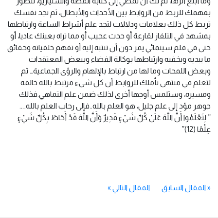
وما أبلغ أثرها، ثم لك أن تمضي إلى كتابة القصة والسنياريو، لتطور
بفهمك للربط من الروابط بين الأحداث والأبطال، ثم تجد نفسك
تربط كل ذلك بعلامات ودلالات لتجد علم أشراط الساعة وارتباطها
بمشهد في التلفاز لقارعة أو حدث عجيب أو مما تراه بعينك عاديا، أو
حتى في فلم سينمائي يمر دون أن تنتبه إليه أو تفهم خلفياته وحقائق
ما يبديه ويخفيه وارتباطها بوكالة الفضاء وببعض المعتقدات
وبعض اللمحات وما لها من ارتباط بالإلهام والرؤى الجماعية… ثم
لتعلم في منتهى تأملك للروابط أن كل شيء مرتبط بالله خالقه
ومسيره، وستلمس أوجها أخرى لذلك ضمن علم التماهي.فذلك
جوهر مؤد إلى علم جليل، هو العلم بالله..فإلى رحاب العلم بالله…..
” لِتَعْلَمُوا أَنَّ اللَّهَ عَلَىٰ كُلِّ شَيْءٍ قَدِيرٌ وَأَنَّ اللَّهَ قَدْ أَحَاطَ بِكُلِّ شَيْءٍ
عِلْمًا (12)”
«
المقال السابق
المقال التالي
»