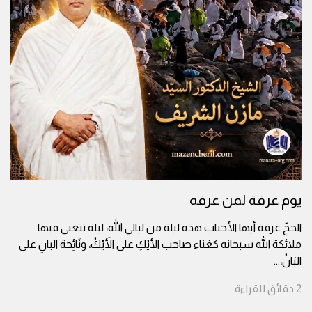
يوم عرفة لمن عرفه
الحجّ عرفة أيها الأحباب هذه ليلة من ليالي الله، ليلة تتغنى فيها
ملائكة الله سبحانه كغناء صاحب الأيْكِ على الأَيْكْ، ونَائِحة البانِ على
البَانْ،
...
2
دقائق
للقراءة