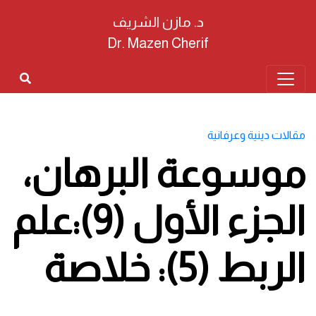
د. مازن الشريف
Dr. Mazen Cherif
مقالات دينية وعرفانية
موسوعة البرهان،
الجزء الأول (9):علم
الربط (5): خلاصة