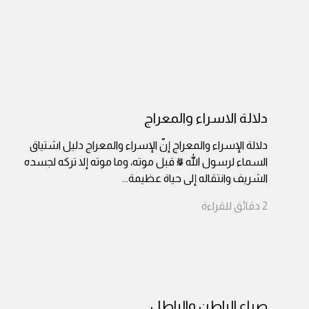
دلالة الاسراء والمعراج
دلالة الإسراء والمعراج إنّ الإسراء والمعراج دليل اشتياق
السماء لرسول الله ﷺ قبل موته، وما موته إلا تركه لجسده
الشريف وانتقاله إلى حياة عظيمة
...
2
دقائق
للقراءة
صراع الباطن والباطل