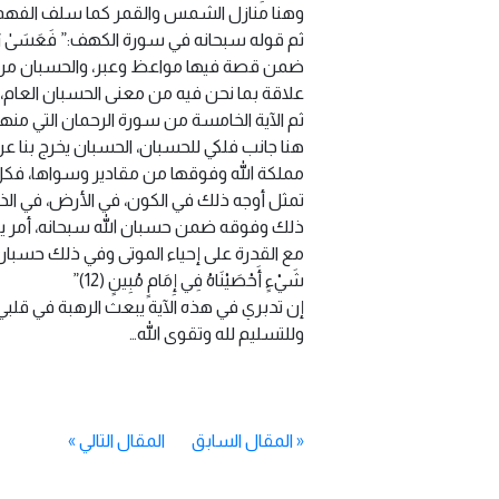
وهنا منازل الشمس والقمر كما سلف الفهم، وه
ثم قوله سبحانه في سورة الكهف:” فَعَسَىٰ رَبِّي أَنْ يُؤْتِي
ضمن قصة فيها مواعظ وعبر، والحسبان من ال
علاقة بما نحن فيه من معنى الحسبان العام،
ثم الآية الخامسة من سورة الرحمان التي منها است
هنا جانب فلكي للحسبان، الحسبان يخرج بنا 
مملكة الله وفوقها من مقادير وسواها، ف
تمثل أوجه ذلك في الكون، في الأرض، في الذر
ذلك وفوقه ضمن حسبان الله سبحانه، أمر يص
مع القدرة على إحياء الموتى وفي ذلك حسبان عظيم، في 
شَيْءٍ أَحْصَيْنَاهُ فِي إِمَامٍ مُبِينٍ (12)”
إن تدبري في هذه الآية يبعث الرهبة في قلبي 
وللتسليم لله وتقوى الله…
«
المقال السابق
المقال التالي
»