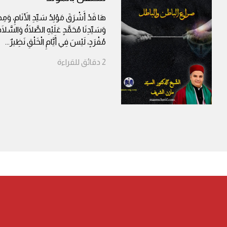
هَا قَدْ أَشْرَقَ مَوْلِدُ سَيِّدِ الأَنَامِ، وَمِصْ
وَسَيِّدِنَا مُحَمَّدٍ عَلَيْهِ الصَّلَاةُ وَالسَّلَام
مُفْرَدٍ، لَيْسَ فِي أَيَّامِ الْخَلْقِ نَظِيرٌ
...
2
دقائق
للقراءة