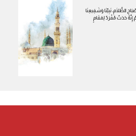
بَاحِ الظَّلَامِ، نَبِيِّنَا وَشَفِيعِنَا
ُ.إِنَّهُ حَدَثٌ مُفْرَدٌ لِمَقَامٍ