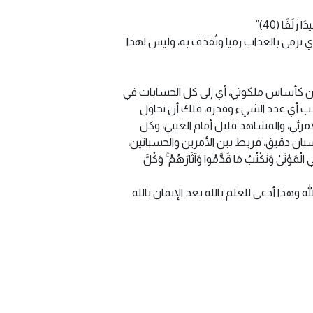
لَقًا (40)”
رمى بالعذاب رميا وتُقذف به، وليس لهذا
بان كأساس ملكوتي، أي إلى كل الحسابات في
 أي عدد الشيء وقدره، فلك أن تحاول
امرئي، والمشاهد قليل أمام الغيبي، وكل
ان دقيق، فربط بين الأمرين والحسبانين،
كْتُبُ مَا قَدَّمُوا وَآثَارَهُمْ ۚ وَكُلَّ
وهذا أدعى للعلم بالله بعد الإيمان بالله