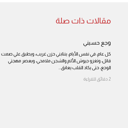
مقالات ذات صلة
وجع حسيني
كل عام، في نفس الأيام، ينتابني حزن غريب، ويطبق علي صمت
قاتل، وتغزو جيوش الألم والشجن ملامحي، ويعصر مهجتي
الوجع، حتى يكاد القلب يعانق
...
2
دقائق
للقراءة