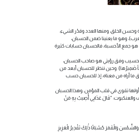
عة وحسن الخلق، ومنها العدد وقدْر الشيء،
عرب)، وهو ما يعنينا ضمن الحسبان،
و جمع الأحسبة، فالحسبان حسابات كثيرة
فالحسيب وفق رؤيتي هو صاحب الحسبان،
 شيئاً ضَمِيرُها}. وحين ننظر للحسبان أبعد من
فق ما أراه من معناه، إذ للحسبان حسب
أولها تقوى في قلب المؤمن..وهذا الحسبان
وت: “قَالَ عَذَابِي أُصِيبُ بِهِ مَنْ
َالْقَمَرَ حُسْبَانًا ذَٰلِكَ تَقْدِيرُ الْعَزِيزِ