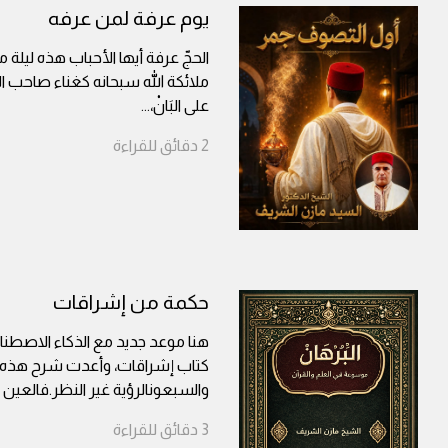
يوم عرفة لمن عرفه
الحجّ عرفة أيها الأحباب هذه ليلة من
ملائكة الله سبحانه كغناء صاحب الأيْكِ 
على البَانْ،
...
2
دقائق
للقراءة
حكمة من إشراقات
هنا موعد جديد مع الذكاء الاصطناعي
كتاب إشراقات، وأعدت شرح هذه ال
والسبعونالرؤية غير النظر.فالعين 
3
دقائق
للقراءة