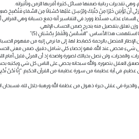
ي تقديرات ربانية ضمنها مسائل كثيرة أقربها الزمن وتأثيراته.
َنِ خَيْرًا مِنْ جَنَّتِكَ وَيُرْسِلَ عَلَيْهَا حُسْبَانًا مِنَ السَّمَاءِ فَتُصْبِحَ صَعِيدًا زَ
سماء عذاب مسلّط وورد في التفاسير أنه جمع حسبانة وهي المرامي أي ت
 وإن تعلق بتفصيل منه يندرج ضمن الحساب الإلهي.
لهمت هذا الأساس: “الشَّمْسُ وَالْقَمَرُ بِحُسْبَانٍ (5)”
عن الإطار المتصل بالرحمة كضابط لها، إلى ما نرمي إليه من مفهوم الحس
كل شيء محصى عند الله، فهو إحصاء كلي شامل دقيق، ضمن معنى الحسب
ات، والمجرات، ولن تصل بخيالك لصورة واضحة إذ أن المرئي قليل أمام الل
عق العقل بتصوره..والله سبحانه يحصي على الناس كل شي ويكتبه بحسب
آية عظيمة من سورة عظيمة من القرآن الحكيم: “إِنَّا نَحْنُ نُحْيِي الْمَوْتَىٰ وَنَ
والحيرة في عقلي حيرة ذهول من عظمة الله ورهبة جلال لله، فسبحان الله 