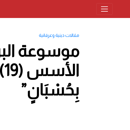
مقالات دينية وعرفانية
بِحُسْبَانٍ”