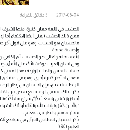
2017-06-04
3
دقائق
للقراءة
للحسَب في اللغة معان كثيرة، منها الشرف الث
فمن ذلك الحسْب (يعني أيضا الاكتفاء أما ال
فالحسبان هو الحساب، وهو على قول آخر جم
وأحسبة عديدة.
الله سبحانه وتعالى هو الحسيب، أي الكافي
وفي لسان العرب: {وحُسْبانُكَ على اللّه أَي حِساب
حساب النفس والآيات الواردة بهذا المعنى كثي
فهمي له أطر كثيرة أخرى، وهو في اعتقادي 
للربط بما سبق، فإن الحسبان في إطار الرح
ذكرت لك منه في الرحمة مع بعض من الآيات المب
أَشَاءُ وَرَحْمَتِي وَسِعَتْ كُلَّ شَيْءٍ فَسَأَكْتُبُهَا لِلَّذِينَ 
“وَالَّذِينَ كَفَرُوا بِآيَاتِ اللَّهِ وَلِقَائِهِ أُولَٰئِكَ يَئِسُوا م
فتدبّر تفهم، وانظر ترى وتعلم….
ذُكر الحسبان لفظا في القرآن في مواضع ثلاثة، أولها قوله
الْعَلِيمِ (96)”