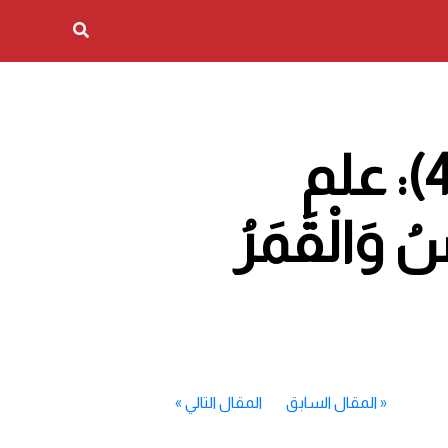
موسوعة البرهان، الجزء الأول (40): علم
 “الشَّمْسُ وَالْقَمَرُ
«
المقال السابق
المقال التالي
»