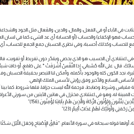
ابت في الآباء أو في الفعل، والمال، والدين، والفَعال مثل الجود والشجا
إحساب فهو الإكفاء) والحساب (أو الحسابة أي عد الشيء كما في لسان ال
ع للحساب وكذلك أحسبة، وفي نظري الحسبان جمع الجمع للحساب، أي ه
، وفي اعتقادي أن الحسيب هو الذي يحصي ويقدّر دون تفريط أو تفويت، 
ُكَ. قال: على اللّه حُسْباني، إِذا النَّفْسُ أَشْرَفَتْ * على طَمَعٍ، أَو خافَ
رة، نجد الكون كله والوجود بأكمله، وأمكن لنا التبصر بحقيقة الحسبان و
الأساس السابع والأخير وفق رؤيتي لأسس الملك الإلهي.
مة مقياس وشرط وضابط، فرحمة الله ليست جزافا، فلها شروط كما بينا 
ينة له، وهو في اعتقادي مختزل في هاتين الآيتين من سورتي الأعراف والعنكب
يَتَّقُونَ وَيُؤْتُونَ الزَّكَاةَ وَالَّذِينَ هُمْ بِآيَاتِنَا يُؤْمِنُونَ (156)”
ِنْ رَحْمَتِي وَأُولَٰئِكَ لَهُمْ عَذَابٌ أَلِيمٌ (23)”
 سبحانه في سورة الأنعام: “فَالِقُ الْإِصْبَاحِ وَجَعَلَ اللَّيْلَ سَكَنًا وَالشَّمْسَ و