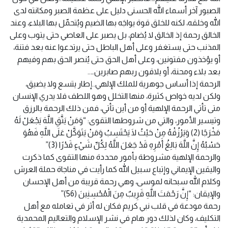
الصبور آخر أسماء الله الحسنى دليل على عظمة الصبر ومكانته لدى
الله وخلقه، لكنه للخلق قوة يواجَه بها الضيم ويُتحمّل بها البلاء، وعند
الخالق رحمة إذ الخالق لا يُضام، بل يصبر على العاصي حتى يتوب وعلى
المذنب حتى يستغفر وعلى أهل الباطل حتى يرتدعوا عنه بعد فتنة،
أو يؤخذون مفتونين، وعلى أهل الحق حتى يُنصر الحق بهم وفيهم
بعد بلاء ومحنة، أو يلاقون ربهم صابرين…..
الرحمة إذا أساس جوهرية للملك الإلهي..إطار يتسع ولا يضيق،
ولكن لديه خواص كثيرة، منها التخلل وهو اللطف فلا يدري الإنسان
متى تأتي الرحمة الإلهية أو من أين تأتي، فمن ذلك الرحمة بالرزق
وتيسير الأمور، والتي من شروطها التقوى: “وَمَنْ يَتَّقِ اللَّهَ يَجْعَلْ لَهُ
مَخْرَجًا (2) وَيَرْزُقْهُ مِنْ حَيْثُ لَا يَحْتَسِبُ وَمَنْ يَتَوَكَّلْ عَلَى اللَّهِ فَهُوَ
حَسْبُهُ إِنَّ اللَّهَ بَالِغُ أَمْرِهِ قَدْ جَعَلَ اللَّهُ لِكُلِّ شَيْءٍ قَدْرًا (3)”
والرحمة الإلهية مشروطة بأمور محددة منها التقوى كما ذكرت
واليقين الإيماني وإتباع سبيل الله كما رأيت في مناجاة حملة العرش
وكلام الله سبحانه لموسى، وهي رحمة قريبة من أهل الإحسان
والإيقان: “إِنَّ رَحْمَتَ اللَّهِ قَرِيبٌ مِنَ الْمُحْسِنِينَ (56)”
رحمة مودعة في قلب نبي كريم فكان له أثر في تعامله مع أهل
التكليف، وكان لذلك دور هام في نشر الإسلام والتعاليم المحمدية