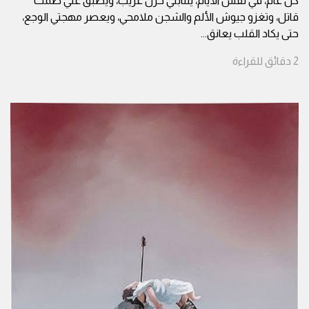
كل عام، في نفس الأيام، ينتابني حزن غريب، ويطبق علي صمت
قاتل، وتغزو جيوش الألم والشجن ملامحي، ويعصر مهجتي الوجع،
حتى يكاد القلب يعانق
...
2
دقائق
للقراءة