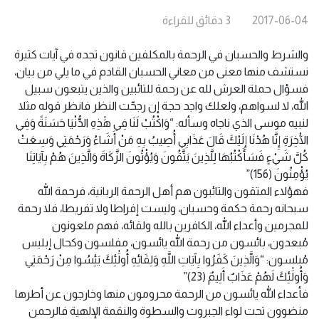
2017-06-04
3
دقائق
للقراءة
والشرط والحسبان في الرحمة بالمكلفين قانون تجده في آيات كثيرة
نستشف منها معنى من معاني الحسبان القادم في ما يلي من بيان،
فسؤال حملة العرش لله عن رحمة للتائبين والذين يتبعون سبيل
الله، لا لسواهم، ولعلك واجد حجة إن رجحّت النظر فانظر قوله مثلا
لنبيه موسى الذي ناجاه وسأله: “وَاكْتُبْ لَنَا فِي هَٰذِهِ الدُّنْيَا حَسَنَةً وَفِي
الْآخِرَةِ إِنَّا هُدْنَا إِلَيْكَ قَالَ عَذَابِي أُصِيبُ بِهِ مَنْ أَشَاءُ وَرَحْمَتِي وَسِعَتْ
كُلَّ شَيْءٍ فَسَأَكْتُبُهَا لِلَّذِينَ يَتَّقُونَ وَيُؤْتُونَ الزَّكَاةَ وَالَّذِينَ هُمْ بِآيَاتِنَا
يُؤْمِنُونَ (156)”
فهؤلاء المتقون والتائبون هم أهل الرحمة الربانية، فرحمة الله
سبحانه رحمة حكمة وحسبان، وليست إفراطا ولا تفريطا، فلا رحمة
للمجرمين وأعداء الله، الكافرين بالله ولقائه، فهم ملعونون
مُبعدون، بائسون من رحمة الله يائسون، مفلسون وكحال إبليس
مُبلسون: “وَالَّذِينَ كَفَرُوا بِآيَاتِ اللَّهِ وَلِقَائِهِ أُولَٰئِكَ يَئِسُوا مِنْ رَحْمَتِي
وَأُولَٰئِكَ لَهُمْ عَذَابٌ أَلِيمٌ (23)”
فأعداء الله يائسون من الرحمة محرومون منها وخارجون عن أطرها
منضوون تحت لواء الجبروت والسطوة والنقمة الإلهية فالرحمن