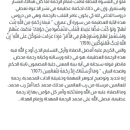
فلو أن القسوة الفظة قامت مقام الرحمة لما كان هنالك انتشار
واستمرار، وإن في ذلك لحكمة عظيمة في نشر الدعوة تعطي
دروسا للداعي لله كي يكون عامر القلب بالرحمة، وهي من دروس
هذه الآية العظيمة من سورة آل عمران: ” فَبِمَا رَحْمَةٍ مِنَ اللَّهِ لِنْتَ
لَهُمْ ۖ وَلَوْ كُنْتَ فَظًّا غَلِيظَ الْقَلْبِ لَانْفَضُّوا مِنْ حَوْلِكَ ۖ فَاعْفُ عَنْهُمْ
وَاسْتَغْفِرْ لَهُمْ وَشَاوِرْهُمْ فِي الْأَمْرِ ۖ فَإِذَا عَزَمْتَ فَتَوَكَّلْ عَلَى اللَّهِ ۚ إِنَّ
اللَّهَ يُحِبُّ الْمُتَوَكِّلِينَ (159)”
والنبي الكريم عليه أفضل الصلاة وأزكى التسليم الذي أودع الله فيه
هذه الرحمة العظيمة، هو في ذاته ورسالته وكيانه رحمة محض،
فانظر قوله سبحانه في آية بينة المعنى جلية المضمون ثابتة الحكم
واضحة البيان: ” وَمَا أَرْسَلْنَاكَ إِلَّا رَحْمَةً لِلْعَالَمِينَ (107)”
إنه تحديد وتوضيح لجوهر المهمة وحقيقة الذات المحمدية، رحمة
للعالمين مرسلة من رب العالمين، فذلك محمد كما أقرّ رب محمد،
وما الصلاة عليه من الله وملائكته وأمر كل مؤمن بها إلا رحمة
عظيمة، فصلى الله على محمد الرحمة المهداة وإمام الهداة….