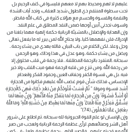
عليهم لا لهم ومحيط بهم لا معهم فليسوا في كنف الرحيم بل
تحت سطوة المنتقم ذي الطول شديد العقاب، وتجد آيات الشدة
والنقمة والقسوة والحسم مع هؤلاء كثيرة في كتاب الله فانظر،
ولسوف تجدني أبين أوجها ضمن النقد المطلق في علم النقد.
وإن الهداية والإضلال بالمشيئة الربانية حكمة إلهية مهما بلغنا من
الإدراك فلن نفهمها كليا…ولا يحتاج الله لمن يبرر له ما يفعل تعالى
وجل وعلا…لكن الكلام من باب البيان، فالله يهدي من يشاء رحمة…
ويضل من يشاء حكمة…وهو عدل في هذا وذاك..وهو الرحمن
سبحانه…المتفرد بالرحمة المطلقة….فلا رحمة في قلب مخلوق إلا
من رحمة الله..ومن تنزع من قلبه الرحمة فهو ميت القلب ولا خير
فيه..بل هي قسوة الكفر وجفاف العين وجمود الفكر وانعدام
الإحساس، فذلك شأن قوم غضب الله عليهم فكانوا من الحجارة
أشد قسوة ومواتا: ” ثُمَّ قَسَتْ قُلُوبُكُمْ مِنْ بَعْدِ ذَٰلِكَ فَهِيَ كَالْحِجَارَةِ
أَوْ أَشَدُّ قَسْوَةً ۚ وَإِنَّ مِنَ الْحِجَارَةِ لَمَا يَتَفَجَّرُ مِنْهُ الْأَنْهَارُ ۚ وَإِنَّ مِنْهَا لَمَا
يَشَّقَّقُ فَيَخْرُجُ مِنْهُ الْمَاءُ ۚ وَإِنَّ مِنْهَا لَمَا يَهْبِطُ مِنْ خَشْيَةِ اللَّهِ ۗ وَمَا اللَّهُ
بِغَافِلٍ عَمَّا تَعْمَلُونَ (74)”
وإن الإنسان لو علم القوة الجبروتية لله سبحانه..ثم اطلع على شرور
أهل الشر وصنائعهم..لرأى عظمة الرحمة الربانية ولعجب من صبر
الله مع قدرته عليهم….فالصبر الإلهي رحمة عظيمة..ولعل في كون