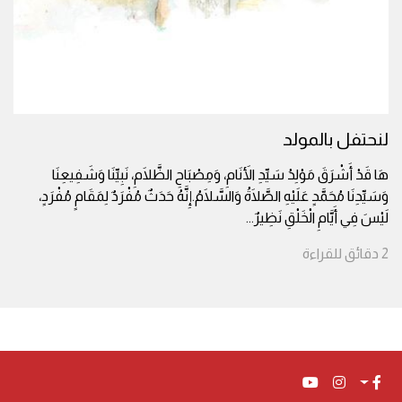
لنحتفل بالمولد
هَا قَدْ أَشْرَقَ مَوْلِدُ سَيِّدِ الأَنَامِ، وَمِصْبَاحِ الظَّلَامِ، نَبِيِّنَا وَشَفِيعِنَا
وَسَيِّدِنَا مُحَمَّدٍ عَلَيْهِ الصَّلَاةُ وَالسَّلَامُ.إِنَّهُ حَدَثٌ مُفْرَدٌ لِمَقَامٍ مُفْرَدٍ،
لَيْسَ فِي أَيَّامِ الْخَلْقِ نَظِيرٌ
...
2
دقائق
للقراءة