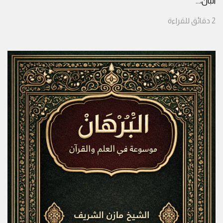
البَانْ،
...
2
دقائق
للقراءة