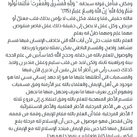
ومكان، فتأمل قوله سبحانه: ” وَلِلَّهِ الْمَشْرِقُ وَالْمَغْرِبُ ۚ فَأَيْنَمَا تُوَلُّوا
فَثَمَّ وَجْهُ اللَّهِ ۚ إِنَّ اللَّهَ وَاسِعٌ عَلِيمٌ (115)”
فالله حقيقي قلبا وعقلا، فكل قلب لا يؤمن بذلك قلب معتلّ أو
مريض، وكل عقل لا يصل إلى حقيقة ذلك عقل قاصر منقوص
مهما علِم ومهما ظنّ انه يعلم.
العلم بالله مثبت جلي لأن آيات الله التي تخاطب الإنسان فيها قسم
مشاهد واضح، والقسم الباطني يمكن تمثله تصوريا وربطه
والوصول للعلم بالله من خلاله، وحجج الله كما سأبين في علم الحجة
بينة وبراهينه ثابتة، ولكن لابد من قلب سليم وعقل متدبر ن ولابد
كذلك حسب رأيي من أطر أنا على يقين أن تدبري الآن فيها
والمسميات التي أطلقها عليها ما هو إلا جهد إنساني نسبي لما هو
موجود في أهل الإيمان والعلماء بالله عبر الأزمنة وفق مسميات
وفهوم أخرى نعرف منها ما نعرف ونجهل منها ما نجهل.
تنقسم الأطر المنهجية للعلم بالله وفق اعتقادي إلى فروع ثلاثة
كبرى، هي الأطر المرحلية، الأطر العلمية، والأطر الاستقرائية.
1
الأطر المرحلية: قلنا أن العلم بالله مقام للإيمان وقمة من قممه،
ولئن انفصل فهو موصول، في حين أن الإسلام لله مرحلة يقع
الانتقال منها كليا حين يتم الإيمان فيتحد الإسلام لله مع الإيمان به
ليكون تسليما كليا، ولعلنا نرى نموذجا هو هذا: