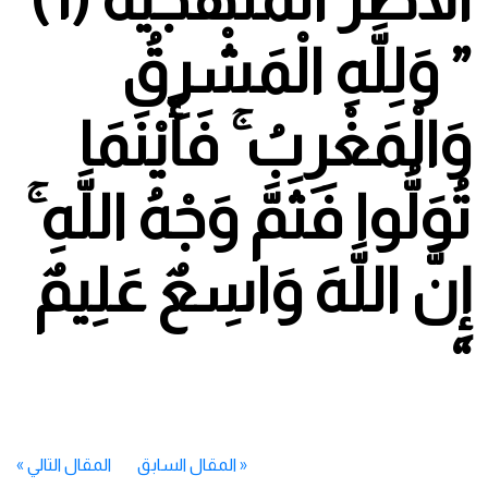
” وَلِلَّهِ الْمَشْرِقُ
وَالْمَغْرِبُ ۚ فَأَيْنَمَا
تُوَلُّوا فَثَمَّ وَجْهُ اللَّهِ ۚ
إِنَّ اللَّهَ وَاسِعٌ عَلِيمٌ
“
«
المقال السابق
المقال التالي
»