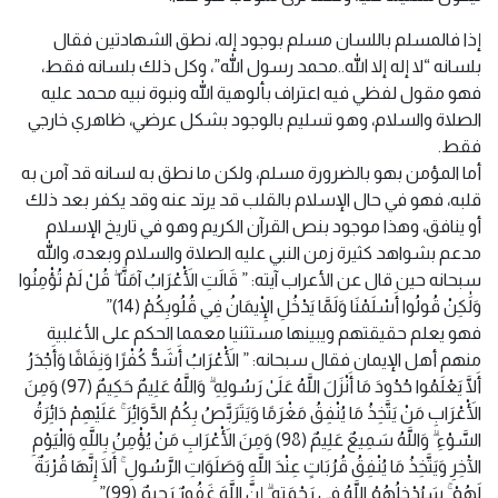
إذا فالمسلم باللسان مسلم بوجود إله، نطق الشهادتين فقال
بلسانه “لا إله إلا الله..محمد رسول الله”، وكل ذلك بلسانه فقط،
فهو مقول لفظي فيه اعتراف بألوهية الله ونبوة نبيه محمد عليه
الصلاة والسلام، وهو تسليم بالوجود بشكل عرضي، ظاهري خارجي
فقط.
أما المؤمن بهو بالضرورة مسلم، ولكن ما نطق به لسانه قد آمن به
قلبه، فهو في حال الإسلام بالقلب قد يرتد عنه وقد يكفر بعد ذلك
أو ينافق، وهذا موجود بنص القرآن الكريم وهو في تاريخ الإسلام
مدعم بشواهد كثيرة زمن النبي عليه الصلاة والسلام وبعده، والله
سبحانه حين قال عن الأعراب آيته: ” قَالَتِ الْأَعْرَابُ آمَنَّا ۖ قُلْ لَمْ تُؤْمِنُوا
وَلَٰكِنْ قُولُوا أَسْلَمْنَا وَلَمَّا يَدْخُلِ الْإِيمَانُ فِي قُلُوبِكُمْ (14)”
فهو يعلم حقيقتهم ويبينها مستثنيا معمما الحكم على الأغلبية
منهم أهل الإيمان فقال سبحانه: ” الْأَعْرَابُ أَشَدُّ كُفْرًا وَنِفَاقًا وَأَجْدَرُ
أَلَّا يَعْلَمُوا حُدُودَ مَا أَنْزَلَ اللَّهُ عَلَىٰ رَسُولِهِ ۗ وَاللَّهُ عَلِيمٌ حَكِيمٌ (97) وَمِنَ
الْأَعْرَابِ مَنْ يَتَّخِذُ مَا يُنْفِقُ مَغْرَمًا وَيَتَرَبَّصُ بِكُمُ الدَّوَائِرَ ۚ عَلَيْهِمْ دَائِرَةُ
السَّوْءِ ۗ وَاللَّهُ سَمِيعٌ عَلِيمٌ (98) وَمِنَ الْأَعْرَابِ مَنْ يُؤْمِنُ بِاللَّهِ وَالْيَوْمِ
الْآخِرِ وَيَتَّخِذُ مَا يُنْفِقُ قُرُبَاتٍ عِنْدَ اللَّهِ وَصَلَوَاتِ الرَّسُولِ ۚ أَلَا إِنَّهَا قُرْبَةٌ
لَهُمْ ۚ سَيُدْخِلُهُمُ اللَّهُ فِي رَحْمَتِهِ ۗ إِنَّ اللَّهَ غَفُورٌ رَحِيمٌ (99)”