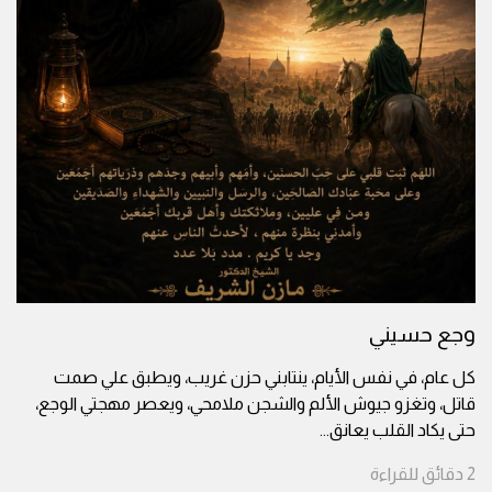
وجع حسيني
كل عام، في نفس الأيام، ينتابني حزن غريب، ويطبق علي صمت
قاتل، وتغزو جيوش الألم والشجن ملامحي، ويعصر مهجتي الوجع،
حتى يكاد القلب يعانق
...
2
دقائق
للقراءة