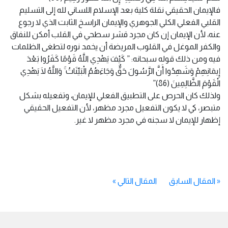
فالإيمان الحقيقي نقلة كلية بعد الإسلام اللساني لله إلى التسليم
القلبي الفعلي الكلي الجوهري والإيمان الراسخ الثابت الذي لا رجوع
عنه، لأن الإيمان إن كان مجرد قشر سطحي في القلب أمكن للنفاق
والكفر الموغل في القلوب المريضة أن يخمد نوره لتطغى الظلمات
فيه ومن ذلك قوله سبحانه: ” كَيْفَ يَهْدِي اللَّهُ قَوْمًا كَفَرُوا بَعْدَ
إِيمَانِهِمْ وَشَهِدُوا أَنَّ الرَّسُولَ حَقٌّ وَجَاءَهُمُ الْبَيِّنَاتُ ۚ وَاللَّهُ لَا يَهْدِي
الْقَوْمَ الظَّالِمِينَ (86)”
ولذلك كان الحرص على التطبيق الفعلي للإيمان، وتفعيله بشكل
متبصر، كي لا يكون التفعيل مجرد مظهر، لأن التفعيل الحقيقي
إظهار للإيمان لا سجنه في مجرد مظهر لا غير.
«
المقال السابق
المقال التالي
»