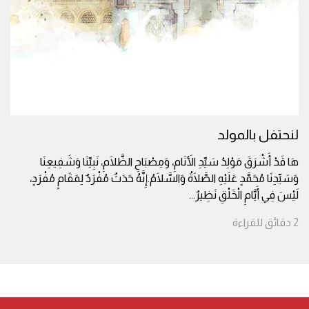
لنحتفل بالمولد
هَا قَدْ أَشْرَقَ مَوْلِدُ سَيِّدِ الأَنَامِ، وَمِصْبَاحِ الظَّلَامِ، نَبِيِّنَا وَشَفِيعِنَا
وَسَيِّدِنَا مُحَمَّدٍ عَلَيْهِ الصَّلَاةُ وَالسَّلَامُ.إِنَّهُ حَدَثٌ مُفْرَدٌ لِمَقَامٍ مُفْرَدٍ،
لَيْسَ فِي أَيَّامِ الْخَلْقِ نَظِيرٌ
...
2
دقائق
للقراءة