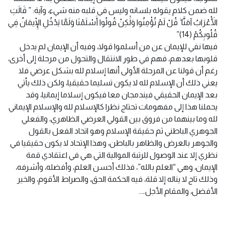
لله ضمن كلام يقوله بلسانه وليس في قلبه منه شيء، وآية: ” قَالَتِ
الْأَعْرَابُ آمَنَّا ۖ قُلْ لَمْ تُؤْمِنُوا وَلَٰكِنْ قُولُوا أَسْلَمْنَا وَلَمَّا يَدْخُلِ الْإِيمَانُ فِي
قُلُوبِكُمْ (14)”
فيها نفي للإيمان عن من أسلموا قولا، وفيه أن الإيمان لم يدخل
قلوبها بعدهم، فهم في طور الانتقال والتحول من مرحلة إلى أخرى،
رغم أن قولنا عن المرحلة الأولى أنها إسلام لله بشكل عرضي فلا
يعني ذلك أن الإسلام لله لا يكون تسليما حقيقيا، ولكن ذلك يأتي
بعد الإيمان الحقيقي فيندمجان معا فيكون إسلاما إيمانيا، وقد
يحملنا هذا إلى مفهومات تحتاج نظرا كالإسلام لله والإسلام الإيماني
لله وما بينهما من فروق بين القولي العرضي الظاهري، والفعلي
الجوهري الباطني ثم حقيقة الإسلام وهو اتحاد الفعل بالقول
والجوهر بالعرض والظاهر بالباطن، وهذا الإتحاد لا يكون حقيقيا في
نظري إلا عند الوصول للرتبة الموالية التي هي في اعتقادي قمة
الإيمان، وهي “العلم بالله”، فذلك أحسن العلم، وأفضله، وأشرفه،
وذلك تاج لا يناله إلا قلة، فيه الحكمة الحق، والصراط الأقوم، والخير
الأفضل، والمقام الأجل…..