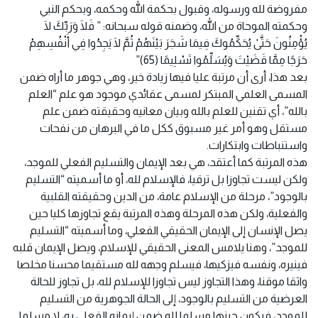
مفروضة لله ورسوله، وقبول بحكمة الله وحكمه، وبحكم النبي
وحكمته الموحاة من الله، وضمنه قوله سبحانه: ” فَلَا وَرَبِّكَ لَا
يُؤْمِنُونَ حَتَّىٰ يُحَكِّمُوكَ فِيمَا شَجَرَ بَيْنَهُمْ ثُمَّ لَا يَجِدُوا فِي أَنْفُسِهِمْ
حَرَجًا مِمَّا قَضَيْتَ وَيُسَلِّمُوا تَسْلِيمًا (65)”
بعد هذا، أرى أن مرتبة عليا فيها زيادة خير، وهي جوهر ما أراه ضمن
المسمى العلمي المبتكر لمسمى عقائدي موجود هو علم “العلم
بالله”، أي تقنين للعلم بالله وبيان معانيه وحقيقته ضمن علم
مستقل وهو أمر غير مسبوق ككل ما في البرهان من نفحات
واستنباطات وابتكارات.
هذه المرتبة كما أعتقد، هي بعد الإيمان والتسليم الفعلي للموجد،
ولكن ليست تجاوزا بل ترقيا، فالإسلام لله، أو ما أسميته “التسليم
بالوجود”، مرحلة من الإسلام عامة، من الدين وحقيقته القلبية
والفعلية، ولكن هذه المرحلة وهذه المرتبة يقع تجاوزها كليا حين
يصل الإنسان إلى الإيمان الحقيقي الفعلي، وما أسميته “التسليم
للموجد”، وهنا يلامس المعنى الحقيقي للإسلام، ويصل الإيمان قلبه
فينيره، ونفسه فيزكيها، فيسلم وجهه لله مستقيما محسنا مخلصا
واثقا موقنا، وهذا التجاوز ليس تجاوزا للإسلام لله، بل تجاوز للحالة
العرضية من التسليم بالوجود، إلى الحالة الجوهرية من التسليم
للموجد، فيكون حينها مسلما لله ضمن إيمانه الفعلي به، لا مسلما