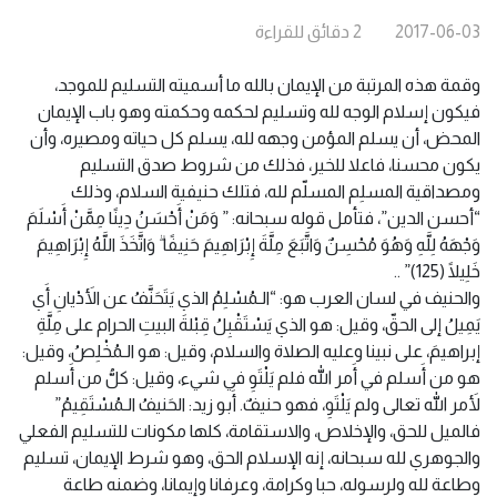
2017-06-03
2
دقائق
للقراءة
وقمة هذه المرتبة من الإيمان بالله ما أسميته التسليم للموجد،
فيكون إسلام الوجه لله وتسليم لحكمه وحكمته وهو باب الإيمان
المحض، أن يسلم المؤمن وجهه لله، يسلم كل حياته ومصيره، وأن
يكون محسنا، فاعلا للخير، فذلك من شروط صدق التسليم
ومصداقية المسلِم المسلّم لله، فتلك حنيفية السلام، وذلك
“أحسن الدين”، فتأمل قوله سبحانه: ” وَمَنْ أَحْسَنُ دِينًا مِمَّنْ أَسْلَمَ
وَجْهَهُ لِلَّهِ وَهُوَ مُحْسِنٌ وَاتَّبَعَ مِلَّةَ إِبْرَاهِيمَ حَنِيفًا ۗ وَاتَّخَذَ اللَّهُ إِبْرَاهِيمَ
خَلِيلًا (125)” ..
والحنيف في لسان العرب هو: “الـمُسْلِمُ الذي يَتَحَنَّفُ عن الأَدْيانِ أَي
يَمِيلُ إلى الحقّ، وقيل: هو الذي يَسْتَقْبِلُ قِبْلةَ البيتِ الحرام على مِلَّةِ
إبراهيمَ، على نبينا وعليه الصلاة والسلام، وقيل: هو الـمُخْلِصُ، وقيل:
هو من أَسلم في أَمر اللّه فلم يَلْتَوِ في شيء، وقيل: كلُّ من أَسلم
لأَمر اللّه تعالى ولم يَلْتَوِ، فهو حنيفٌ. أَبو زيد: الحَنيفُ الـمُسْتَقِيمُ”
فالميل للحق، والإخلاص، والاستقامة، كلها مكونات للتسليم الفعلي
والجوهري لله سبحانه، إنه الإسلام الحق، وهو شرط الإيمان، تسليم
وطاعة لله ولرسوله، حبا وكرامة، وعرفانا وإيمانا، وضمنه طاعة