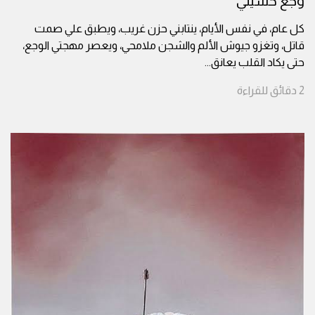
وجع حسيني
كل عام، في نفس الأيام، ينتابني حزن غريب، ويطبق علي صمت
قاتل، وتغزو جيوش الألم والشجن ملامحي، ويعصر مهجتي الوجع،
حتى يكاد القلب يعانق
...
2
دقائق
للقراءة