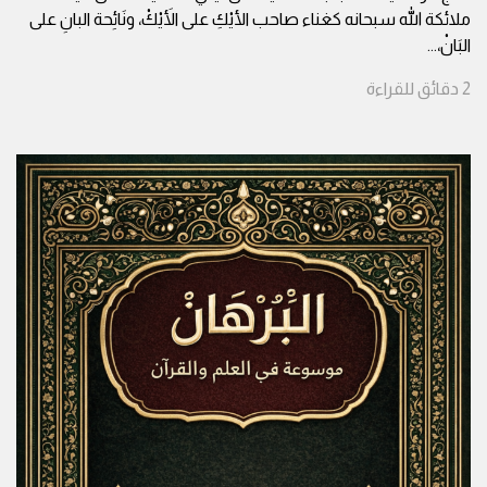
ملائكة الله سبحانه كغناء صاحب الأيْكِ على الأَيْكْ، ونَائِحة البانِ على
البَانْ،
...
2
دقائق
للقراءة