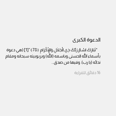
الدعوة الكبرى
“تَبَارَكَ اسْمُ رَبِّكَ ذِي الْجَلَالِ وَالْإِكْرَامِ ﴿78﴾”[1] (هي دعوة
بأسماء الله الحسنى وباسمه (الله) وبربوبيته سبحانه ومقام
ندائه (يا رب). وفيها من صدق
...
16
دقائق
للقراءة