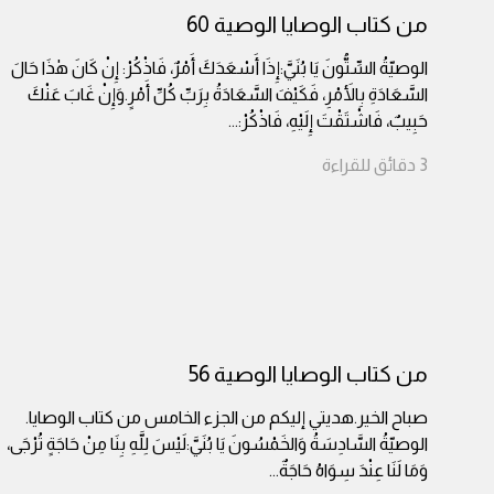
من كتاب الوصايا الوصية 60
الوصيّةُ السِّتُّونَ يَا بُنَيَّ:إِذَا أَسْعَدَكَ أَمْرٌ، فَاذْكُرْ: إِنْ كَانَ هٰذَا حَالَ
السَّعَادَةِ بِالأَمْرِ، فَكَيْفَ السَّعَادَةُ بِرَبِّ كُلِّ أَمْرٍ.وَإِنْ غَابَ عَنْكَ
حَبِيبٌ، فَاشْتَقْتَ إِلَيْهِ، فَاذْكُرْ:
...
3
دقائق
للقراءة
من كتاب الوصايا الوصية 56
صباح الخير.هديتي إليكم من الجزء الخامس من كتاب الوصايا.
الوصيّةُ السَّادِسَةُ وَالخَمْسُونَ يَا بُنَيَّ:لَيْسَ لِلَّهِ بِنَا مِنْ حَاجَةٍ تُرْجَى،
وَمَا لَنَا عِنْدَ سِوَاهُ حَاجَةٌ
...