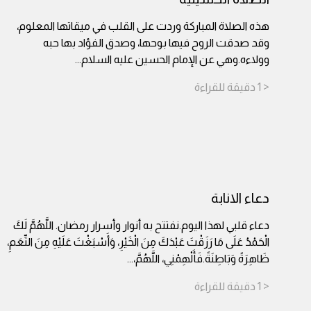
هذه الصلاة المباركة وردت على القلب في ميقاتها المعلوم،
وقد صدقت الروح فيها بوحها، وصدق الفؤاد بها حبه
وولاءه.وهي عن الإمام الحسين عليه السلام
...
< 1
دقيقة
للقراءة
دعاء الانابة
دعاء قلبي لهذا اليوم.نفتتح به أنوار وأسرار رمضان. اللَّهُمَّ لَكَ
الْحَمْدُ عَلَى مَا رَزَقْتَ عَبْدَكَ مِنَ الْخَيْرِ، وَأَسْبَغْتَ عَلَيْهِ مِنَ النِّعَمِ،
ظَاهِرَةً وَبَاطِنَةً.فَأَلْهِمْنِي، اللَّهُمَّ،
...
< 1
دقيقة
للقراءة