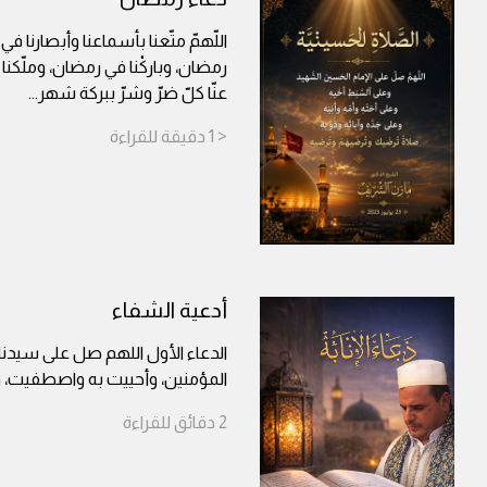
اللّهمّ متّعنا بأسماعنا وأبصارنا في
رمضان، وباركْنا في رمضان، وملّكن
عنّا كلّ ضرّ وشرّ ببركة شهر
...
< 1
دقيقة
للقراءة
أدعية الشفاء
الدعاء الأول اللهم صل على سيدن
المؤمنين، وأحييت به واصطفيت، 
2
دقائق
للقراءة