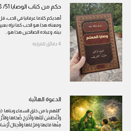
حكم من كتاب الوصايا 51/ 58
أهديكم كلاما عرفانيا في الحب، ق
ومعناه.هذا هو الحب كما نراه بعين
بيته، وعباده الصالحين.هذا هو
...
4
دقائق
للقراءة
الدعوة الهائية
“اللهم يا من خلق السماء وبناها ﴿رَفَع
وَأَغْطَشَ لَيْلَهَا وَأَخْرَجَ ضُحَاهَا وَالْأَرْ
مِنْهَا مَاءَهَا وَمَرْعَاهَا وَالْجِبَالَ أَر