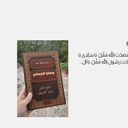
ا قَصَدْتَ اللهَ فَقُلْ: يَا سَيِّدِي يَا
صَدْتَ رَسُولَ اللهِ فَقُلْ: يَا آلَ
...