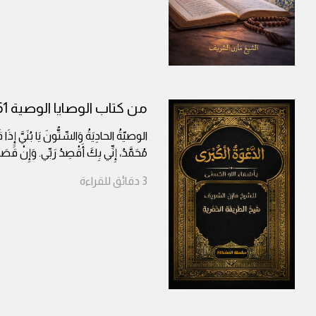
من كتاب الوصايا الوصية 61
الوصيّةُ الحادِيَةُ وَالسِّتُّونَ يَا بُنَيَّ إِذَ
مُحَمَّدُ، إِنِّي بِكَ أَقْصِدُ رَبِّي. وَإِنْ قَ
3
دقائق
للقراءة