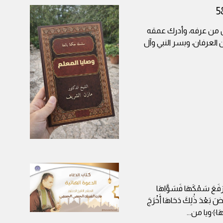
ل من عرفه، وأدرك عمقه
 العرفان، وبسر النبي وآل
َ سَمْكَهَا فَسَوَّاهَا
ضَ بَعْدَ ذَٰلِكَ دَحَاهَا أَخْرَجَ
ْسَاهَا﴾ويا من
...