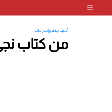
أدعية حِكمٌ وإشراقات
من كتاب نجيّ