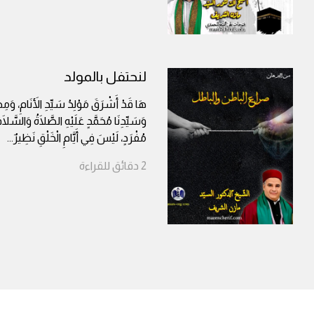
لنحتفل بالمولد
هَا قَدْ أَشْرَقَ مَوْلِدُ سَيِّدِ الأَنَامِ، وَمِصْ
وَسَيِّدِنَا مُحَمَّدٍ عَلَيْهِ الصَّلَاةُ وَالسَّلَام
مُفْرَدٍ، لَيْسَ فِي أَيَّامِ الْخَلْقِ نَظِيرٌ
...
2
دقائق
للقراءة