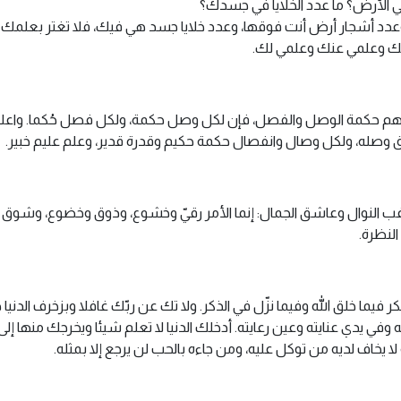
ي الأرض؟ ما عدد الخلايا في جسدك؟
دد أشجار أرض أنت فوقها، وعدد خلايا جسد هي فيك، فلا تغتر بعلمك أبدا
ك وعلمي عنك وعلمي لك.
هم حكمة الوصل والفصل، فإن لكل وصل حكمة، ولكل فصل حُكما. واعلم أن
وق وصله، ولكل وصال وانفصال حكمة حكيم وقدرة قدير، وعلم عليم خبير.
 وراغب النوال وعاشق الجمال: إنما الأمر رقيّ وخشوع، وذوق وخضوع، و
النظرة.
 فيما خلق الله وفيما نزّل في الذكر. ولا تك عن ربّك غافلا وبزخرف الدني
ي يدي عنايته وعين رعايته. أدخلك الدنيا لا تعلم شيئا ويخرجك منها إلى 
ه لا يخاف لديه من توكل عليه، ومن جاءه بالحب لن يرجع إلا بمثله.