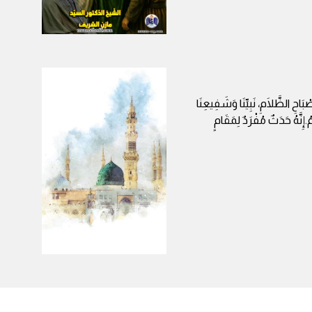
بَاحِ الظَّلَامِ، نَبِيِّنَا وَشَفِيعِنَا
ُ.إِنَّهُ حَدَثٌ مُفْرَدٌ لِمَقَامٍ