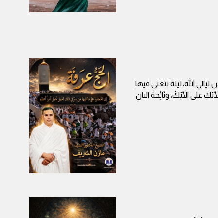
 ليالي الله، ليلة تتغنى فيها
على الأَيْكْ، ونَائِحة البانِ