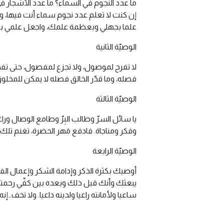
ما عدد النجوم في السماء؟ ما عدد الأشجار ف
إن كنت لا تعلم عدد نجوم سماء أنت فيها، وع
علما بجهلي وبعظمة علمك، واجعل علمي ب
الوصيّة الثانية
لا تفرح لموصول، ولا تجزع لمفصول، حتى تف
فصله، وما قدّر الخالق فصله لا يمكن للمخل
الوصيّة الثالثة
يا سائل السرّ وطالب البِرّ وطامع الوصال
وفكر ومناجاة. فادفع مَهر الحضرة، تغنم تلك 
الوصيّة الرابعة
أوصيك بكثرة الذكر وإدامة الشكر وإعمال الفكر
يبعثك وأنك قبل ذلك وبعده بين كفّي رحمته وف
ساعيا ولأمانته راعيا ولدينه داعيا. ولا تخف…إن