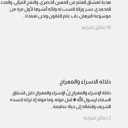
هدية لعشاق العلم من المعين الخضري، والنفح القرآني، والمدد
المحمدي، بسر وراثة النسب له ولآله.أنشرها لأول مرة من
موسوعة البرهان، باب علم القانون.ونحن تعمدنا
...
10
دقائق
للقراءة
دلالة الاسراء والمعراج
دلالة الإسراء والمعراج إنّ الإسراء والمعراج دليل اشتياق
السماء لرسول الله ﷺ قبل موته، وما موته إلا تركه لجسده
الشريف وانتقاله إلى حياة عظيمة
...
2
دقائق
للقراءة