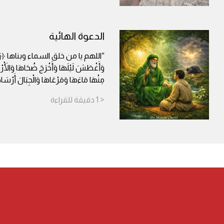
الدعوة الهائية
“اللهم يا من خلق السماء وبناها ﴿رَفَع
وَأَغْطَشَ لَيْلَهَا وَأَخْرَجَ ضُحَاهَا وَالْأَرْ
مِنْهَا مَاءَهَا وَمَرْعَاهَا وَالْجِبَالَ أَر
< 1
دقيقة
للقراءة