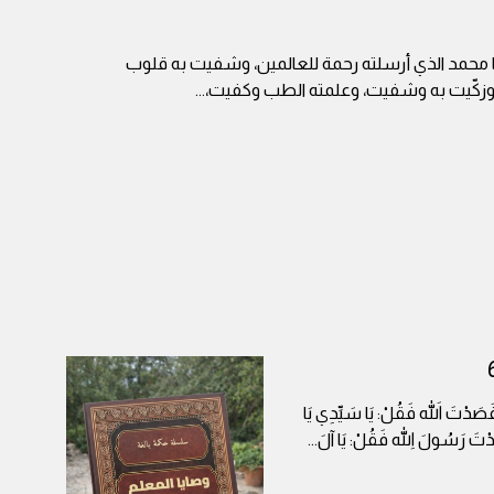
ا محمد الذي أرسلته رحمة للعالمين، وشفيت به قلوب
وزكّيت به وشفيت، وعلمته الطب وكفيت،
...
ا قَصَدْتَ اللهَ فَقُلْ: يَا سَيِّدِي يَا
صَدْتَ رَسُولَ اللهِ فَقُلْ: يَا آلَ
...