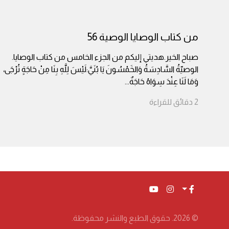
من كتاب الوصايا الوصية 56
صباح الخير.هديتي إليكم من الجزء الخامس من كتاب الوصايا.
الوصيّةُ السَّادِسَةُ وَالخَمْسُونَ يَا بُنَيَّ:لَيْسَ لِلَّهِ بِنَا مِنْ حَاجَةٍ تُرْجَى،
وَمَا لَنَا عِنْدَ سِوَاهُ حَاجَةٌ
...
2
دقائق
للقراءة
© 2026. حقوق الطبع والنشر محفوظة.