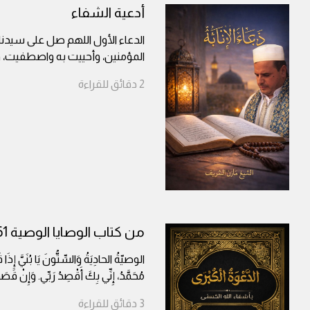
أدعية الشفاء
الدعاء الأول اللهم صل على سيدن
المؤمنين، وأحييت به واصطفيت، 
2
دقائق
للقراءة
من كتاب الوصايا الوصية 61
الوصيّةُ الحادِيَةُ وَالسِّتُّونَ يَا بُنَيَّ إِذَ
مُحَمَّدُ، إِنِّي بِكَ أَقْصِدُ رَبِّي. وَإِنْ قَ
3
دقائق
للقراءة