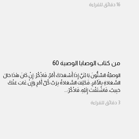
16
دقائق
للقراءة
من كتاب الوصايا الوصية 60
الوصيّةُ السِّتُّونَ يَا بُنَيَّ:إِذَا أَسْعَدَكَ أَمْرٌ، فَاذْكُرْ: إِنْ كَانَ هٰذَا حَالَ
السَّعَادَةِ بِالأَمْرِ، فَكَيْفَ السَّعَادَةُ بِرَبِّ كُلِّ أَمْرٍ.وَإِنْ غَابَ عَنْكَ
حَبِيبٌ، فَاشْتَقْتَ إِلَيْهِ، فَاذْكُرْ:
...
3
دقائق
للقراءة