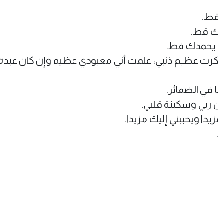
قط.
ك قط.
 يحمدك قط.
ت عظيم ذنبي، علمت أني معبودي عظيم وإن كان عبده 
 في الضمائر.
ربي وسكينة قلبي.
يدا ويحببني إليك مزيدا.