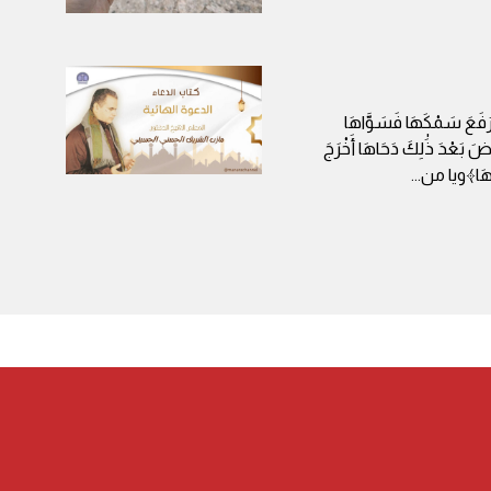
َ سَمْكَهَا فَسَوَّاهَا
ضَ بَعْدَ ذَٰلِكَ دَحَاهَا أَخْرَجَ
ْسَاهَا﴾ويا من
...