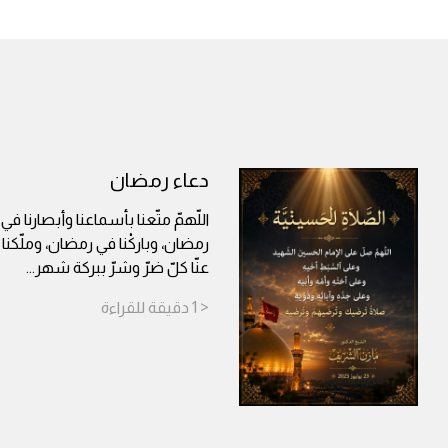
دعاء رمضان
اللّهمّ متّعنا بأسماعنا وأبصارنا في
رمضان، وباركْنا في رمضان، وملّكن
عنّا كلّ ضرّ وشرّ ببركة شهر
...
< 1
دقيقة
للقراءة