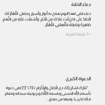
دعاء الانابة
دعاء قلبي لهذا اليوم.نفتتح به أنوار وأسرار رمضان. اللَّهُمَّ لَكَ
الْحَمْدُ عَلَى مَا رَزَقْتَ عَبْدَكَ مِنَ الْخَيْرِ، وَأَسْبَغْتَ عَلَيْهِ مِنَ النِّعَمِ،
ظَاهِرَةً وَبَاطِنَةً.فَأَلْهِمْنِي، اللَّهُمَّ،
...
< 1
دقيقة
للقراءة
الدعوة الكبرى
“تَبَارَكَ اسْمُ رَبِّكَ ذِي الْجَلَالِ وَالْإِكْرَامِ ﴿78﴾”[1] (هي دعوة
بأسماء الله الحسنى وباسمه (الله) وبربوبيته سبحانه ومقام
ندائه (يا رب). وفيها من صدق
...