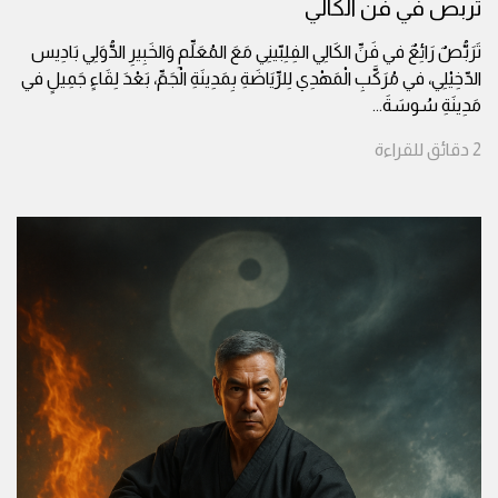
تربص في فن الكالي
تَرَبُّصٌ رَائِعٌ في فَنِّ الكَالِي الفِلِبّينِي مَعَ المُعَلِّمِ وَالخَبِيرِ الدُّوَلِي بَادِيس
الدّخِيْلِي، في مُرَكَّبِ الْمَهْدِي لِلرِّيَاضَةِ بِمَدِينَةِ الْجَمِّ، بَعْدَ لِقَاءٍ جَمِيلٍ في
مَدِينَةِ سُوسَةَ
...
2
دقائق
للقراءة