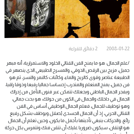
2008-01-22
2
دقائق
للقراءة
/علم الجمال: هو ما يمنح الفن القتالي الخلود والاستمرارية، أنه مبهر
جميل، مزيج بين الرقص الذوقي، والمسرح الطبيعي الذي ينصهر في
الطبيعة عناصر وقوى كالريح والماء، وكائنات كالنمر والنسر، ثم هو
فن جميل، يمنح المتعلم والمتدرب إحساسا جماليا رفيعا وذوقا راقيا،
ويفجر الجمال الباطني ويجعلك تتمكن عبر فنون التأمل من إدراك
الجمال في داخلك والجمال في الكون من حولك، هو بحث جمالي،
وهو توظيف للجمال، فعلم الجمال الوظيفي أساس في الفن
القتالي الحربي، إذ أن الجمال الجسدي يُصقل ويوظف بشكل رفيع
رائع، والحركات ينبغي تأديتها بأجمل ما يكون، وحين تعلم أن الجمال
هو الإتقان، سيكون ضروريا عليك أن تتقن فنك وتتمرس بكل حركة