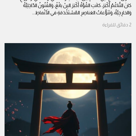
كانَ التَّناغُمُ أَكْبَرَ، كانَتِ القُوَّةُ أَكْبَرَ.اليِنْ يانْغْ، وَالفُنُونُ الدّاخِلِيَّةُ
وَالخارِجِيَّةُ، وَتَنَوُّعاتُ العَناصِرِ المُسْتَخْدَمَةِ في الأَنْماطِ
...
2
دقائق
للقراءة