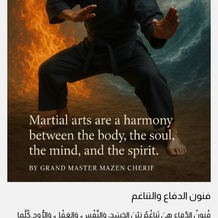
فنون الدفاع والتناغم
فُنونُ الدِّفاعِ هِيَ تَناغُمٌ بَيْنَ الجَسَدِ، وَالنَّفْسِ، وَالعَقْلِ، وَالرُّوحِ.كُلَّما