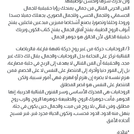
وأن تدرك سرها وتحسن توظيفها.
الفن الحربي القتالي فن جمالي، يمنحك رؤيا حقيقية للجمال
الجسماني، وللجمال الحسي، وللجمال الصوري، يجعلك جميلا جسدا
وروحا، وخلقا وتصورا، يصنع أشخاصا مميزين مبدعين فاعلين، يفتح
أبواب الروح الطيبة، يفتح آفاق الجمال، يفتح كتاب الكون ويريك
حقيقة الخالق، لأن الخالق هو جوهر الجمال.
3/ الروحانيات: حركة من غير روح حركة تافهة فارغة، فالرياضات
القتالية تركز على النجاعة بدل الروحانيات والجمال، يقال لك ذلك غير
مجد، والحقيقة أن الفن القتالي لا يهدف إلى الربح في حلبة مصارعة،
بل إلى الفوز دنيا وآخرة، إلى الانتصار على النفس لا على الخصم، فمن
هزم نفسه لا يضره إن هَزم أو انهزم، فهي أمور نسبية، ولكن
الانتصار على النفس هو انصر المطلق.
الروحانيات هي المحرك الأساسي وسر الفنون القتالية الحربية، إنها
الجوهر، فأنت جوهرك الروح، والطبيعة جوهرها الروح، والرب روح
مطلق، وفن قتالي بلا روح فن ميت، والجمال حين يكون في جثة،
ينهل منه الدود، الدود فحسب، وتكون الحياة مجرد قبر، قبر فسيح
ألحاده الأفق.
*فائدة: