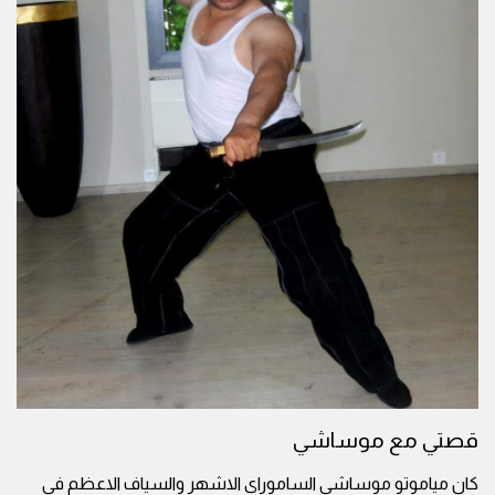
قصتي مع موساشي
كان مياموتو موساشي الساموراي الاشهر والسياف الاعظم في