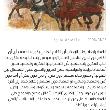
2008-01-23
< 1
دقيقة
للقراءة
قاعدة رابعة: يظن البعض أن الكلام العلمي يكون بالجفاف، أي أن
الكلام عن الدين مثلا في الاستراتيجيا هو من باب اللخبطة. ولكن هذا
الباب الفكري باب عقيم. لأن الاستراتيجيا الفكرية والعلمية تتميز
أساسا بالترابط والتواصلية. فمن الغرور والحمق تصور الانفصال بين
العلوم. أو تصور قيام مجتمع دون دين. أو دين دون فكر. أو أمة دون
أمن واقتصاد ومبادئ. او اقتصاد دون مجتمع ونظام حكم. إلى آخره.
ولربما كان في المصفوفة العلمية التي ابتكرتها وبينتها في الجزء
الاول من موسوعتي الكبرى “البرهان” مثال واضح وانموذج جلي.
قاعدة خامسة: على من يريد أن يكون معلما في الفن الاستراتيجي
أن لا يترك امورا ثلاثة: