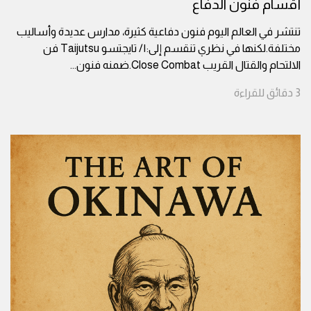
أقسام فنون الدفاع
تنتشر في العالم اليوم فنون دفاعية كثيرة، مدارس عديدة وأساليب
مختلفة.لكنها في نظري تنقسم إلى:١/ تايجتسو Taijutsu فن
الالتحام والقتال القريب Close Combat.ضمنه فنون
...
3
دقائق
للقراءة