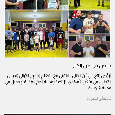
تربص في فن الكالي
تَرَبُّصٌ رَائِعٌ في فَنِّ الكَالِي الفِلِبّينِي مَعَ المُعَلِّمِ وَالخَبِيرِ الدُّوَلِي بَادِيس
الدّخِيْلِي، في مُرَكَّبِ الْمَهْدِي لِلرِّيَاضَةِ بِمَدِينَةِ الْجَمِّ، بَعْدَ لِقَاءٍ جَمِيلٍ في
مَدِينَةِ سُوسَةَ
...
2
دقائق
للقراءة