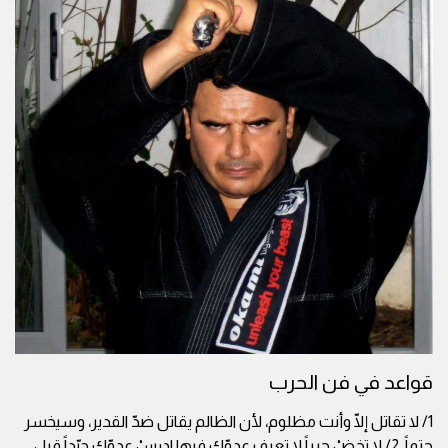
قواعد في فن الحرب
1/ لا تقاتل إلّا وأنت مظلوم، لأن الظالم يقاتل ضدّ القدير، وسيخسر
حتماً. 2/ لا تخضْ حرباً لا تعرف عدوّك فيها.ادرسْ عدوّك جيّداً قبل
...