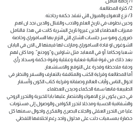
1/ إدامة التامل.
2/ كثرة المطالعة.
3/ نزع الاهواء والميول التي تفقد حكمه رجاحته.
وحين نطوف في تاريخ العلم والادب والقتال والدين نجد ان اهم
مميزات العظماء الذين غيروا تاريخ البشرية كانت في هذا. فالتامل
ضروري وهو سر جلسات الشاي التي التزم بها الساموراي وخاصة
الشوغون او قادة الساموراي ومازلت لها قيمتها الى الان في اليابان
شعبا وحكاما. أو في المعابد مثل شاولين و”وودنع”. وما كان لهم
بعد ذلك من قوة قتالية فعلية وعقلية وقوة حكمة وسداد رأي
ودقة ملاحظة وقدرة على التوقع والاستشعار.
أما المطالعة وقراءة الكتب والمثاقفة بالتعارف والسفر والنظر في
احوال الناس وآيات العالم وصفاته وقراءة كتاب الكون وأسفار
الطبيعة فانها سمة الحكماء وديدن العظماء.
في حين يكون نزع الاهواء والانتصار عليها بابا للخيرية والتحرر الروحي
والشفافية الحسية ومدخلا لتحرر الكوامن والوصول إلى مستويات
عليا من التحرر العقلي والجلاء البصري والفكري واحوال سمتها كل
حضارة بمسميات دلت على مدلول واحد رغم اختلافها اللفظي.