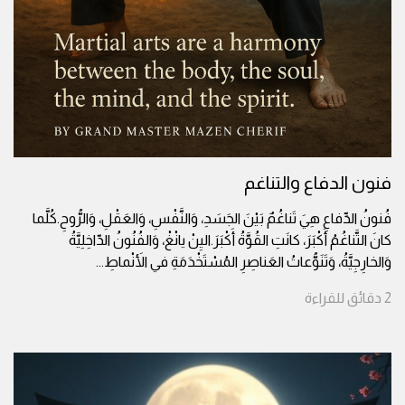
فنون الدفاع والتناغم
فُنونُ الدِّفاعِ هِيَ تَناغُمٌ بَيْنَ الجَسَدِ، وَالنَّفْسِ، وَالعَقْلِ، وَالرُّوحِ.كُلَّما
كانَ التَّناغُمُ أَكْبَرَ، كانَتِ القُوَّةُ أَكْبَرَ.اليِنْ يانْغْ، وَالفُنُونُ الدّاخِلِيَّةُ
وَالخارِجِيَّةُ، وَتَنَوُّعاتُ العَناصِرِ المُسْتَخْدَمَةِ في الأَنْماطِ
...
2
دقائق
للقراءة