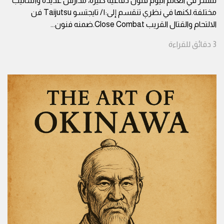
تنتشر في العالم اليوم فنون دفاعية كثيرة، مدارس عديدة وأساليب
مختلفة.لكنها في نظري تنقسم إلى:١/ تايجتسو Taijutsu فن
الالتحام والقتال القريب Close Combat.ضمنه فنون
...
3
دقائق
للقراءة