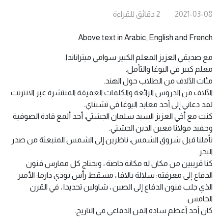
2021-03-08
2
دقائق
للقراءة
Above text in Arabic, English and French
مع صديقي العزيز المعلم الكبير سوامي ميتراناندا.
معلم كبير في اليوغا والتأمل.
مئات الآلاف من الطلاب حول الهند.
الآلاف من الدروس الرائعة والكلمات العميقة المنتشرة عبر الانترنت.
لقد دعاني إلى أحد معابد اليوغا في تشيناي.
كنت مع أخي العزيز السيد سلمان الجشتي، أحد ألمع قادة الصوفية
وحفيد مولانا معين الدين الجشتي.
تأملنا قبل شروق الشمس، ناظرين إلى الشمس المنبعثة من صدر
البحر.
كنا قريبين من مكان له مكانة خاصة ، ويحتاج كل ممارس فنون
الدفاع إلى معرفته: سلالة بالافا ، مسقط رأس بودي دارما: الأمير
الذي جلب فنون الدفاع إلى الصين ، شاولين تحديدا ، في القرن
الخامس.
كان أحد أعظم سادة الفن الدفاعي في التاريخ.