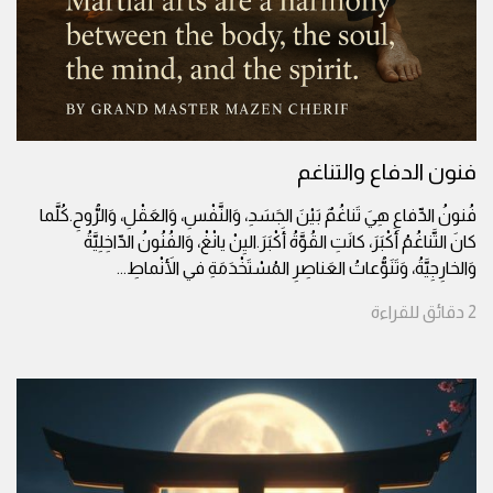
فنون الدفاع والتناغم
فُنونُ الدِّفاعِ هِيَ تَناغُمٌ بَيْنَ الجَسَدِ، وَالنَّفْسِ، وَالعَقْلِ، وَالرُّوحِ.كُلَّما
كانَ التَّناغُمُ أَكْبَرَ، كانَتِ القُوَّةُ أَكْبَرَ.اليِنْ يانْغْ، وَالفُنُونُ الدّاخِلِيَّةُ
وَالخارِجِيَّةُ، وَتَنَوُّعاتُ العَناصِرِ المُسْتَخْدَمَةِ في الأَنْماطِ
...
2
دقائق
للقراءة