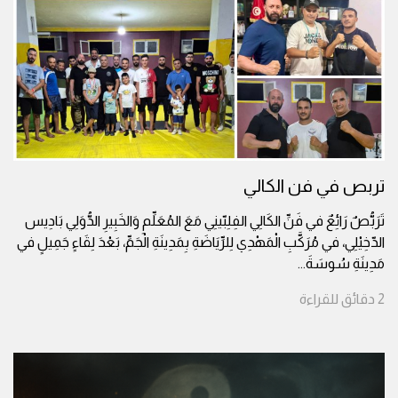
تربص في فن الكالي
تَرَبُّصٌ رَائِعٌ في فَنِّ الكَالِي الفِلِبّينِي مَعَ المُعَلِّمِ وَالخَبِيرِ الدُّوَلِي بَادِيس
الدّخِيْلِي، في مُرَكَّبِ الْمَهْدِي لِلرِّيَاضَةِ بِمَدِينَةِ الْجَمِّ، بَعْدَ لِقَاءٍ جَمِيلٍ في
مَدِينَةِ سُوسَةَ
...
2
دقائق
للقراءة