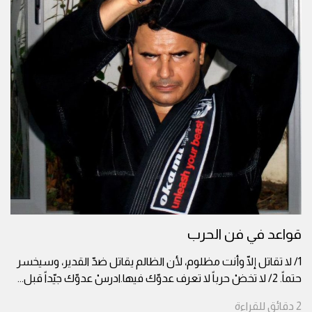
قواعد في فن الحرب
1/ لا تقاتل إلّا وأنت مظلوم، لأن الظالم يقاتل ضدّ القدير، وسيخسر
حتماً. 2/ لا تخضْ حرباً لا تعرف عدوّك فيها.ادرسْ عدوّك جيّداً قبل
...
2
دقائق
للقراءة