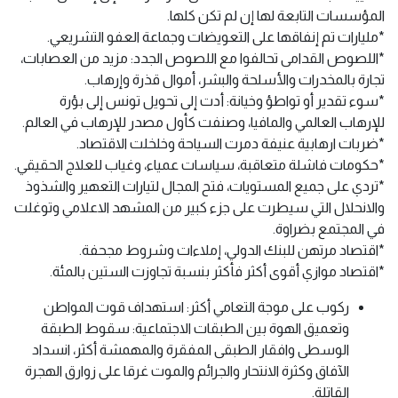
المؤسسات التابعة لها إن لم تكن كلها.
*مليارات تم إنفاقها على التعويضات وجماعة العفو التشريعي.
*اللصوص القدامى تحالفوا مع اللصوص الجدد: مزيد من العصابات،
تجارة بالمخدرات والأسلحة والبشر، أموال قذرة وإرهاب.
*سوء تقدير أو تواطؤ وخيانة: أدت إلى تحويل تونس إلى بؤرة
للإرهاب العالمي والمافيا، وصنفت كأول مصدر للإرهاب في العالم.
*ضربات ارهابية عنيفة دمرت السياحة وخلخلت الاقتصاد.
*حكومات فاشلة متعاقبة، سياسات عمياء، وغياب للعلاج الحقيقي.
*تردي على جميع المستويات، فتح المجال لتيارات التعهير والشذوذ
والانحلال التي سيطرت على جزء كبير من المشهد الاعلامي وتوغلت
في المجتمع بضراوة.
*اقتصاد مرتهن للبنك الدولي، إملاءات وشروط مجحفة.
*اقتصاد موازي أقوى أكثر فأكثر بنسبة تجاوزت الستين بالمئة.
ركوب على موجة التعامي أكثر: استهداف قوت المواطن
وتعميق الهوة بين الطبقات الاجتماعية: سقوط الطبقة
الوسطى وافقار الطبقى المفقرة والمهمشة أكثر، انسداد
الآفاق وكثرة الانتحار والجرائم والموت غرقا على زوارق الهجرة
القاتلة.