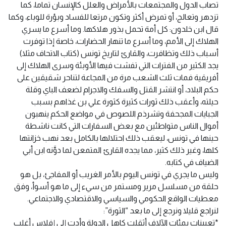
تصاب الدول والمجتمعات بالأمراض والعلل كالإنسان تماما، كما
تزدهر وتعالج، أو تمرض أكثر وتكون مرتعا للفساد وبؤرة للوباء، وكما
قال ابن خلدون: كل أمة تحمل بذور هلاكها. وما أسرع ما يسري
الهلاك إلى الأمم، وما أسرع ما تنهار الحضارات، خاصة إذا توفرت
أسباب ذلك وتظافرت، والقارئ لتاريخ تونس (كتاب الاتحاف مثلا)
يجد الكثير من الفترات التي تفشت فيها الأوبئة وسرى الهلاك إلى
أفريقية فمات ثلث الشعب مرة من المجاعة لتناحر شقيقين على
حكم البلاد، أو انتشر القتل والسفك والاجرام لضعف الباي وقلة
حيلته، وأعقب ذلك ثورات كثيرة كثورة علي بن غذاهم بسبب
الجبايات المجحفة وتشرذم اللصوص في مواضع الحكم ينهبون
أموال الناس متواطئين مع بعض السفارات التي كانت ناشطة
حينها في تونس، ليعقب ذلك احتلالها بالكامل بعد نهب خزانتها
كلها، وغير ذلك كثير، مما يجده القارئ المتمعن لما دوَّنه ابن أبي
الضياف في كتابه.
وليس ما يجري في تونس اليوم بالأمر الغريب أو المفاجئ، بل هو
حلقة من مسلسل مرير ومستمر من سيء إلى ما هو أسوأ، وفق
معطيات الواقع الحكومي والسياسي والاقتصادي والاجتماعي.
لنراجع قليلا ونرجع إلى ما بعد “الثورة”:
*تعيينات بمئات الآلاف أثقلت كاهل الدولة وأدت إلى إفلاس أغلب