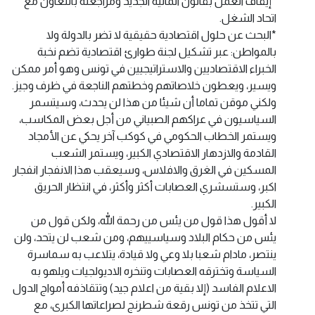
*إيقاف العمل بقانون المالية الجديد ومراجعته بالتعاون مع
اتحاد الشغل.
*البحث عن حلول اقتصادية حقيقية لا تضر بالدولة ولا
بالمواطن: عبر تشكيل لجنة طوارئ اقتصادية تضم نخبة
الخبراء الاقتصاديين والاستراتيجيين في تونس وهو أمر ممكن
ويسير، ويعطون خلاصاتهم وخطتهم الناجعة في ظرف وجيز.
ولكني موقن تماما أن شيئا من هذا لن يحدث، وسيتسمر
السياسيون في عراكهم الصبياني من أجل بعض المكاسب،
ويستمر الخطاب الحكومي في كوكب آخر يحكي عن الأمجاد
القادمة والازدهار الاقتصادي الكبير، ويستمر الشعب
المسكين في الغرق والافلاس، وسيعقب هذا الانفجار انفجار
اكبر، وستسشري العصابات أكثر وأكثر، في انتظار الحريق
الكبير.
لا أقول هذا قول من يئس من رحمة الله، ولكن قول من
يئس من حكام البلاد وسياسييهم، ومن شعب لن يتحد، ولن
ينتصر، مادام شعبا بلا وعي ولا قيادة، يتلاعب به سماسرة
السياسة وتخترقه العصابات وتنخره الاديولجيات ويلهو به
الاعلام الفاسد (إلا بقية من اعلام جيد) وتتقاذفه أمواج الدول
التي تتخذ من تونس رقعة شطرنج لصراعاتها الكبرى، مع