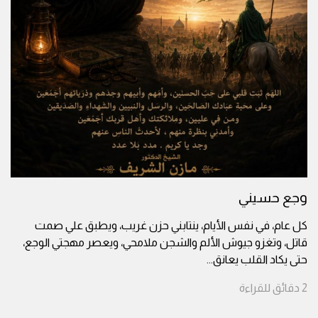
وجع حسيني
كل عام، في نفس الأيام، ينتابني حزن غريب، ويطبق علي صمت
قاتل، وتغزو جيوش الألم والشجن ملامحي، ويعصر مهجتي الوجع،
حتى يكاد القلب يعانق
...
2
دقائق
للقراءة