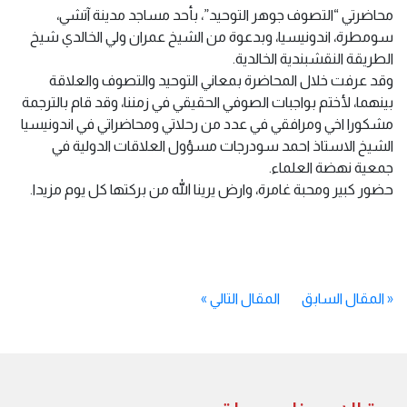
محاضرتي “التصوف جوهر التوحيد”، بأحد مساجد مدينة آتشي،
سومطرة، اندونيسيا، وبدعوة من الشيخ عمران ولي الخالدي شيخ
الطريقة النقشبندية الخالدية.
وقد عرفت خلال المحاضرة بمعاني التوحيد والتصوف والعلاقة
بينهما، لأختم بواجبات الصوفي الحقيقي في زمننا، وقد قام بالترجمة
مشكورا اخي ومرافقي في عدد من رحلاتي ومحاضراتي في اندونيسيا
الشيخ الاستاذ احمد سودرجات مسؤول العلاقات الدولية في
جمعية نهضة العلماء.
حضور كبير ومحبة غامرة، وارض يرينا الله من بركتها كل يوم مزيدا.
«
المقال السابق
المقال التالي
»