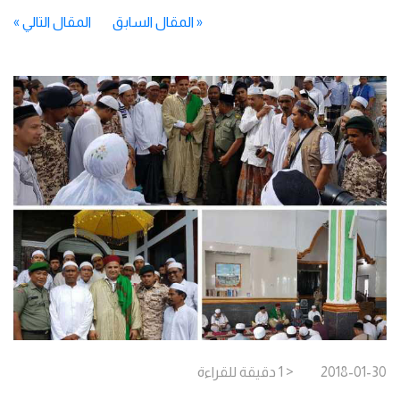
«
المقال السابق
المقال التالي
»
2018-01-30
< 1
دقيقة
للقراءة