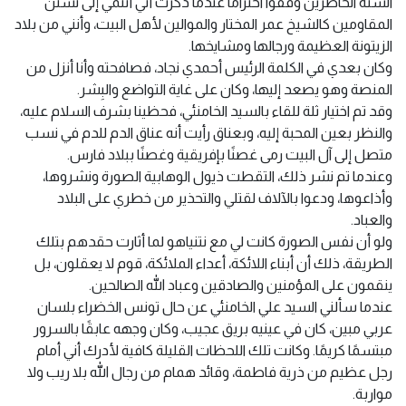
السنة الحاضرين وقفوا احترامًا عندما ذكرت أني أنتمي إلى تسنن
المقاومين كالشيخ عمر المختار والموالين لأهل البيت، وأنني من بلاد
الزيتونة العظيمة ورجالها ومشايخها.
وكان بعدي في الكلمة الرئيس أحمدي نجاد، فصافحته وأنا أنزل من
المنصة وهو يصعد إليها، وكان على غاية التواضع والبِشر.
وقد تم اختيار ثلة للقاء بالسيد الخامنئي، فحظينا بشرف السلام عليه،
والنظر بعين المحبة إليه، وبعناق رأيت أنه عناق الدم للدم في نسب
متصل إلى آل البيت رمى غصنًا بإفريقية وغصنًا ببلاد فارس.
وعندما تم نشر ذلك، التقطت ذيول الوهابية الصورة ونشروها،
وأذاعوها، ودعوا بالآلاف لقتلي والتحذير من خطري على البلاد
والعباد.
ولو أن نفس الصورة كانت لي مع نتنياهو لما أثارت حقدهم بتلك
الطريقة، ذلك أن أبناء اللائكة، أعداء الملائكة، قوم لا يعقلون، بل
ينقمون على المؤمنين والصادقين وعباد الله الصالحين.
عندما سألني السيد علي الخامنئي عن حال تونس الخضراء بلسان
عربي مبين، كان في عينيه بريق عجيب، وكان وجهه عابقًا بالسرور
مبتسمًا كريمًا. وكانت تلك اللحظات القليلة كافية لأدرك أني أمام
رجل عظيم من ذرية فاطمة، وقائد همام من رجال الله بلا ريب ولا
مواربة.