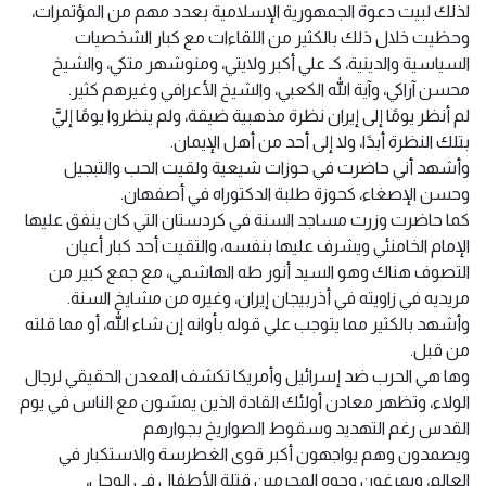
لذلك لبيت دعوة الجمهورية الإسلامية بعدد مهم من المؤتمرات،
وحظيت خلال ذلك بالكثير من اللقاءات مع كبار الشخصيات
السياسية والدينية، كـ علي أكبر ولايتي، ومنوشهر متكي، والشيخ
محسن آراكي، وآية الله الكعبي، والشيخ الأعرافي وغيرهم كثير.
لم أنظر يومًا إلى إيران نظرة مذهبية ضيقة، ولم ينظروا يومًا إليَّ
بتلك النظرة أبدًا، ولا إلى أحد من أهل الإيمان.
وأشهد أني حاضرت في حوزات شيعية ولقيت الحب والتبجيل
وحسن الإصغاء، كحوزة طلبة الدكتوراه في أصفهان.
كما حاضرت وزرت مساجد السنة في كردستان التي كان ينفق عليها
الإمام الخامنئي ويشرف عليها بنفسه، والتقيت أحد كبار أعيان
التصوف هناك وهو السيد أنور طه الهاشمي، مع جمع كبير من
مريديه في زاويته في أذربيجان إيران، وغيره من مشايخ السنة.
وأشهد بالكثير مما يتوجب علي قوله بأوانه إن شاء الله، أو مما قلته
من قبل.
وها هي الحرب ضد إسرائيل وأمريكا تكشف المعدن الحقيقي لرجال
الولاء، وتظهر معادن أولئك القادة الذين يمشون مع الناس في يوم
القدس رغم التهديد وسقوط الصواريخ بجوارهم
ويصمدون وهم يواجهون أكبر قوى الغطرسة والاستكبار في
العالم، ويمرغون وجوه المجرمين قتلة الأطفال في الوحل،