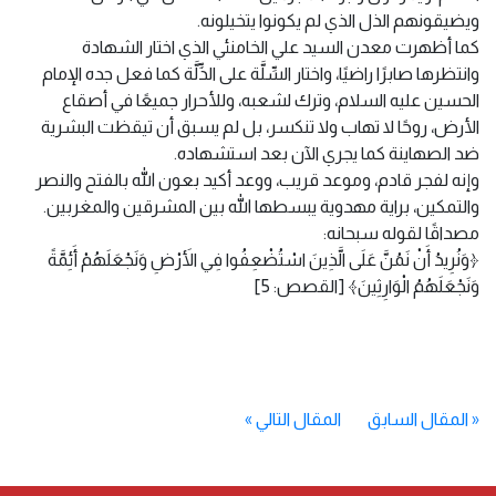
ويضيقونهم الذل الذي لم يكونوا يتخيلونه.
كما أظهرت معدن السيد علي الخامنئي الذي اختار الشهادة
وانتظرها صابرًا راضيًا، واختار السِّلَّة على الذِّلَّة كما فعل جده الإمام
الحسين عليه السلام، وترك لشعبه، وللأحرار جميعًا في أصقاع
الأرض، روحًا لا تهاب ولا تنكسر، بل لم يسبق أن تيقظت البشرية
ضد الصهاينة كما يجري الآن بعد استشهاده.
وإنه لفجر قادم، وموعد قريب، ووعد أكيد بعون الله بالفتح والنصر
والتمكين، براية مهدوية يبسطها الله بين المشرقين والمغربين.
مصداقًا لقوله سبحانه:
﴿وَنُرِيدُ أَنْ نَمُنَّ عَلَى الَّذِينَ اسْتُضْعِفُوا فِي الأَرْضِ وَنَجْعَلَهُمْ أَئِمَّةً
وَنَجْعَلَهُمُ الْوَارِثِينَ﴾ [القصص: 5]
«
المقال السابق
المقال التالي
»