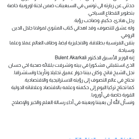
حدثني عن زيارته الى تونس في السبعينات ضمن لجنة اوروبية خاصة
بتطوير القطاع السياحي.
رجل هادئ، حكيم، وصاحب رؤية.
وله عشق للتصوف، وقد اهداني كتاب المثنوي لمولانا جلال الدين
الرومي.
يتقن الفرنسية بطلاقة، والانجليزية ايضا، وطاف العالم عملا وعلما
وسياحة.
إنه الوزير الأسبق الدكتور Bulent Akarkali
الذي استقبلني مشكورا في بيته وتشرفت بلقائه صحبة اخي حسان
نجل الشيخ فاتح، وكان بيننا حوار عميق تحليلا وتأريخا واستشرافا.
نحتاج في عالم التصوف إلى رؤيته الاستراتيجية والاقتصادية.
كما تحتاج تركيا اليوم إلى حكمته وعلمه بالاقتصاد وعلاقاته الدولية
القوية خاصة في أوروبا.
ونسأل الله أن يعيننا ويعينه في أداء رسالة العلم والخير والإصلاح.