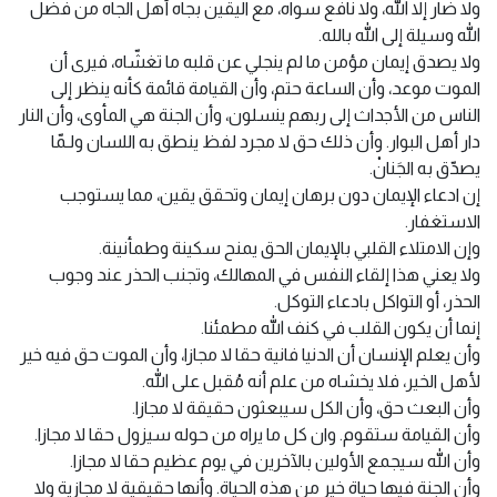
ولا ضار إلا الله، ولا نافع سواه، مع اليقين بجاه أهل الجاه من فضل
الله وسيلة إلى الله بالله.
ولا يصدق إيمان مؤمن ما لم ينجلي عن قلبه ما تغشّاه، فيرى أن
الموت موعد، وأن الساعة حتم، وأن القيامة قائمة كأنه ينظر إلى
الناس من الأجداث إلى ربهم ينسلون، وأن الجنة هي المأوى، وأن النار
دار أهل البوار. وأن ذلك حق لا مجرد لفظ ينطق به اللسان ولـمّا
يصدّق به الجَنانْ.
إن ادعاء الإيمان دون برهان إيمان وتحقق يقين، مما يستوجب
الاستغفار.
وإن الامتلاء القلبي بالإيمان الحق يمنح سكينة وطمأنينة.
ولا يعني هذا إلقاء النفس في المهالك، وتجنب الحذر عند وجوب
الحذر، أو التواكل بادعاء التوكل.
إنما أن يكون القلب في كنف الله مطمئنا.
وأن يعلم الإنسان أن الدنيا فانية حقا لا مجازا، وأن الموت حق فيه خير
لأهل الخير، فلا يخشاه من علم أنه مُقبل على الله.
وأن البعث حق، وأن الكل سيبعثون حقيقة لا مجازا.
وأن القيامة ستقوم. وان كل ما يراه من حوله سيزول حقا لا مجازا.
وأن الله سيجمع الأولين بالآخرين في يوم عظيم حقا لا مجازا.
وأن الجنة فيها حياة خير من هذه الحياة. وأنها حقيقية لا مجازية ولا