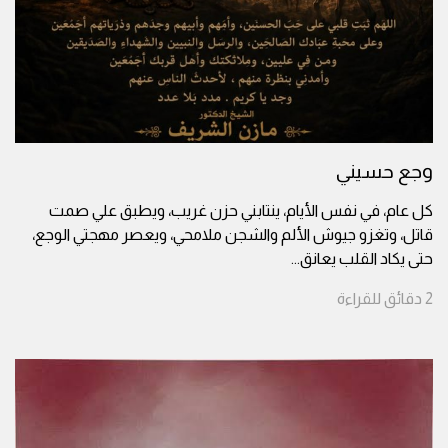
وجع حسيني
كل عام، في نفس الأيام، ينتابني حزن غريب، ويطبق علي صمت
قاتل، وتغزو جيوش الألم والشجن ملامحي، ويعصر مهجتي الوجع،
حتى يكاد القلب يعانق
...
2
دقائق
للقراءة