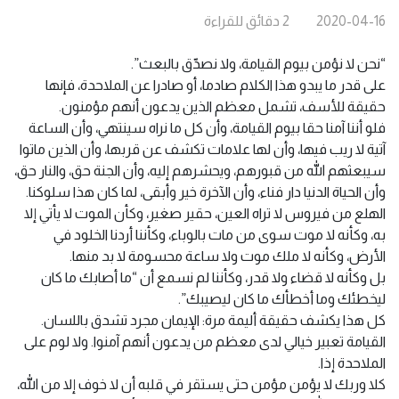
2020-04-16
2
دقائق
للقراءة
“نحن لا نؤمن بيوم القيامة، ولا نصدّق بالبعث”.
على قدر ما يبدو هذا الكلام صادما، أو صادرا عن الملاحدة، فإنها
حقيقة للأسف، تشمل معظم الذين يدعون أنهم مؤمنون.
فلو أننا آمنا حقا بيوم القيامة، وأن كل ما نراه سينتهي، وأن الساعة
آتية لا ريب فيها، وأن لها علامات تكشف عن قربها، وأن الذين ماتوا
سيبعثهم الله من قبورهم، ويحشرهم إليه، وأن الجنة حق، والنار حق،
وأن الحياة الدنيا دار فناء، وأن الآخرة خير وأبقى، لما كان هذا سلوكنا.
الهلع من فيروس لا تراه العين، حقير صغير، وكأن الموت لا يأتي إلا
به، وكأنه لا موت سوى من مات بالوباء، وكأننا أردنا الخلود في
الأرض، وكأنه لا ملك موت ولا ساعة محسومة لا بد منها.
بل وكأنه لا قضاء ولا قدر، وكأننا لم نسمع أن “ما أصابك ما كان
ليخطئك وما أخطأك ما كان ليصيبك”.
كل هذا يكشف حقيقة أليمة مرة: الإيمان مجرد تشدق باللسان.
القيامة تعبير خيالي لدى معظم من يدعون أنهم آمنوا. ولا لوم على
الملاحدة إذا.
كلا وربك لا يؤمن مؤمن حتى يستقر في قلبه أن لا خوف إلا من الله،