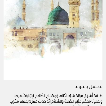
لنحتفل بالمولد
هَا قَدْ أَشْرَقَ مَوْلِدُ سَيِّدِ الأَنَامِ، وَمِصْبَاحِ الظَّلَامِ، نَبِيِّنَا وَشَفِيعِنَا
وَسَيِّدِنَا مُحَمَّدٍ عَلَيْهِ الصَّلَاةُ وَالسَّلَامُ.إِنَّهُ حَدَثٌ مُفْرَدٌ لِمَقَامٍ مُفْرَدٍ،