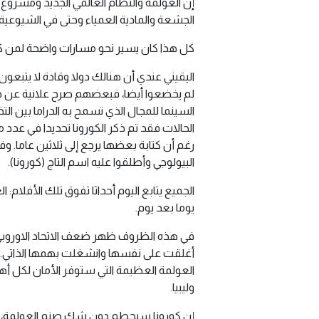
إن العولمة والنظام العالمي الجديد ومشروع
الجشعة والمادية العمياء وحتى في الشيوعية 
كل هذا كان يسير نحو مسارات واضحة لمن كان 
اليقيني عندي أن هنالك دولا وقادة لا يتبع
لم يخضعوا أيضا، فبعضهم صرح علانية عن خط
السينما للمجال الذي تسمح به الدراما بين 
الحالات فقد تم ذكر الكورونا تحديدا في عد
رغم أن كتابة بعضها يرجع إلى ثلاثين عاما. و
البيولوجي وأطلقوا عليه اسم التاج (كورونا).
يوما بعد يوم.
في هذه الظروف ظهر ضعف الاتحاد الاوروبي 
أغلقت على نفسها وانشغلت بهمها الذاتي. وتُ
العولمة العظيمة التي ستوفر الأمان لكل أ
وليبيا.
إن كورونا سيحطم دون شك صنم العولمة، وسي