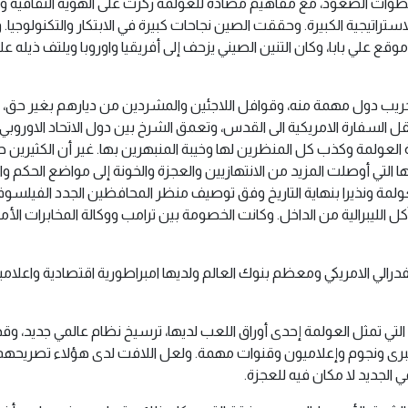
ت الصعود، مع مفاهيم مضادة للعولمة ركزت على الهوية الثقافية والق
الاستراتيجية الكبيرة. وحققت الصين نجاحات كبيرة في الابتكار والتكنولوجي
قع علي بابا، وكان التنين الصيني يزحف إلى أفريقيا واوروبا ويلتف ذيله 
خريب دول مهمة منه، وقوافل اللاجئين والمشردين من ديارهم بغير حق، 
نقل السفارة الامريكية الى القدس، وتعمق الشرخ بين دول الاتحاد الاورو
ولمة وكذب كل المنظرين لها وخيبة المنبهرين بها. غير أن الكثيرين حال
لتي أوصلت المزيد من الانتهازيين والعجزة والخونة إلى مواضع الحكم وا
عولمة ونذيرا بنهاية التاريخ وفق توصيف منظر المحافظين الجدد الفيلسوف ف
 الليبرالية من الداخل. وكانت الخصومة بين ترامب ووكالة المخابرات الأم
الفدرالي الامريكي ومعظم بنوك العالم ولديها امبراطورية اقتصادية واعل
التي تمثل العولمة إحدى أوراق اللعب لديها، ترسيخ نظام عالمي جديد، وق
ونجوم وإعلاميون وقنوات مهمة. ولعل اللافت لدى هؤلاء تصريحهم 
 الجديد لا مكان فيه للعجزة.