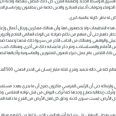
 الشرق الأوسط الجديد وصفقة القرن، كل ذلك متصل ببعضه، ولديه أذرع ف
الجوفاء وجوقات أدعياء المبادئ والدين خاصة من ينطقون زورا باسم الا
له نظر: كارثة عالمية كبرى.
ون هذه التنظيمات ولا يخضعون لها، وأن هنالك مفكرين ورجال أعمال وإع
ر داهم حتى أن منهم من تكلم صراحة عن الوباء العالمي القادم وآخرو
التخييلي والواقعي. وهنالك من الجانب الآخر من سربوا ذلك قصدا وعمدا 
د من الأفلام والمسلسلات، وتم ذكر ما يشابه ذلك في أخرى، وهنالك كتب
في تلك الثلاثين عام عمل خبراء تابعون للمتنورين والماسونية وأذيالها 
وارتباكه حتى أن الرئيس الفرنسي ماكرون صرح أن ما يجري يهدد مستقب
ركت إيطاليا تصارع وحدها كما تُركت اليونان من قبل تواجه الافلاس. وظه
هل الأرض، ليست سوى كذبة. وذاق كل اهل الأرض من الفزع ما ذاقه ال
عطي البرهان على بشاعة أشباه البشر الذين تخلوا عن كبارهم وبناة 