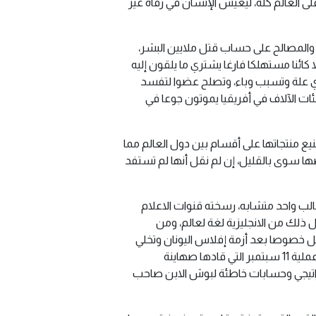
 على العالم كله، ليعيش الإنسان في رفاه غير
 والمصالح على حساب قتل ملايين البشر،
 كائنا مستهلكا فارغا يشتري ما يلقون إليه
ي علة وتسبب وباء، وتصلح عضوا لتفسد
ت الآلاف في أفريقيا يموتون جوعا في
مجال للمصانع الكبرى لتصنيع منتجاتها على أقسام بين دول العالم مما
ا سوى بالقليل، إن لم نقل أنها لم تستفد
ب واحد متشابه، رسخته قنوات الاعلام
ذلك من الانجليزية لغة لعالم، ومن
تآكل خصوصا بعد أزمة إفلاس اليونان وتخلي
الاتحاد الاوروبي عنها، ثم الأزمة الاقتصادية لسنة 2008. وحالة الركود الاقتصادي الذي بدأ يتسرب للولايات المتحدة بعد عملية 11 سبتمبر التي قادها صهاينة
راتيجي وحسابات خاطئة لبوش الابن صاحب