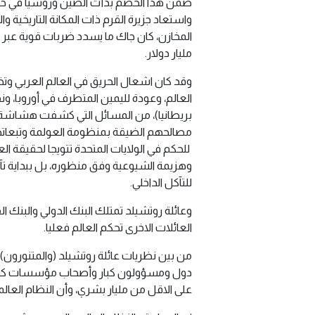
ضمن هذا الخضم بدأت الصين وروسيا في خطوا
واستعاد جزيرة القرم ذات المكانة التاريخية و
المخازن، كان جاك ما يسدد ضربات قوية عبر مو
مليار دولار.
وقد كان اشعال الحريق في العالم العربي وت
العالم، وعودة لليمين المتطرف في أوروبا، و
بريطانيا)، من المسائل التي كشفت هشاشة الع
مصالحهم الضيقة بمنظومة العولمة وتبعاتها ا
للحكم في الولايات المتحدة تتويجا لحقيقة ال
وهزيمة الشيوعية وفق منظوره، بل ببداية تآكل
للتآكل الداخلي.
وعائلة روتشيلد تمتلك البنك الدولي والبنك 
العائلات الاخرى تحكم العالم فعليا.
من بين نظريات عائلة روتشيلد (والمتنورون) 
دول ومسؤولون كبار وأصحاب مؤسسات كبرى 
على الاقل من مليار بشري، وأن النظام العالمي