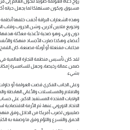
روّج دعاة العولمة طويلا لتحول العالم إلى قري
مسبوق، ويكون مستهلكا لما يجعل حياته أكث
وهذه الشعارات البراقة أخفت خلفها أنظمة 
وتجويع ملايين آخرين، وشن الحروب وقلب الأنظ
دون وعي، وهو ضحية لأغذية معدّلة هدفها 
أعضاء، وهكذا صارت الأجساد منهكة والأنفس 
مجاعات مفتعلة أو أوبئة مصنعة، كان القمح يل
ضمن عمالة رخيصة، وجعل للسامسرة إمكانات م
بشيء.
وعلى الجانب الفكري قضت العولمة أو حاول
والافلام والمسلسلات والأغاني الهابطة وال
الولايات المتحدة المستفيد الاكبر، على حساب
صليبيون لضرب أمريكا من الداخل وفق منهج 
الحمق والتسرع واللؤم وفق ما وصفه به الكث