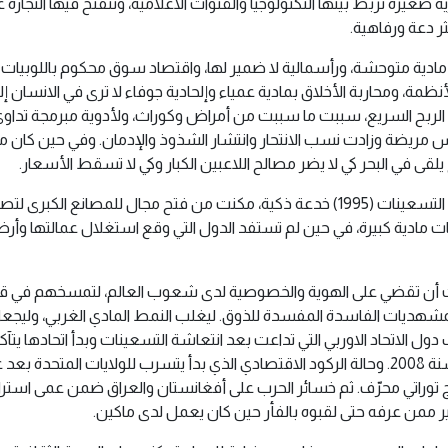
ة صغيرة تربط بينها التكنولوجيا والقنوات الاعلامية، وتنفتح فيها التجارة
ر دعة ورفاهية.
مادية متوحشة، ورأسمالية لا ضمير لها، واقتصاد سوق محكوم باللوبيات
مة، ومحاربة الأخلاق بمادية عمياء وإلحادية جوفاء لا ترى في الانسان إلا
الربح السريع، سببت ما سببت من أمراض وكوراث، ولأدوية مبرمجة تداو
مريضة وزادت نسب الانتحار وانتشار الشذوذ والإدمان. وفي حين كان مئا
قى في البحر كي لا يضر مصالح اللاعبين الكبار وكي لا تسقط الأسعار.
لقد كان تأسيس منظمة التجارة العالمية في التسعينات (1995) خدعة ذكية، مكنت من فتح 
ادية كبيرة، في حين لم تستفد الدول التي وقع استغلال عمالتها وأرضه
ت أن تقضي على الهوية والخصوصية لدى شعوب العالم، لتمسخهم في قال
مشهديات الفاسدة المفسدة للذوق. ليغلب النمط المادي الغربي، وليجعل 
 دول الاتحاد الاوربي التي تداعت بعد انتعاشة التسعينات وبدأ اتحادها ي
توراتي محرّف. ثم خسائر الحرب على أفغانستان والعراق ضمن عمى است
ير ممن عرفه حتى لقبوه بالفأر حين كان يعمل لدى ماكين.