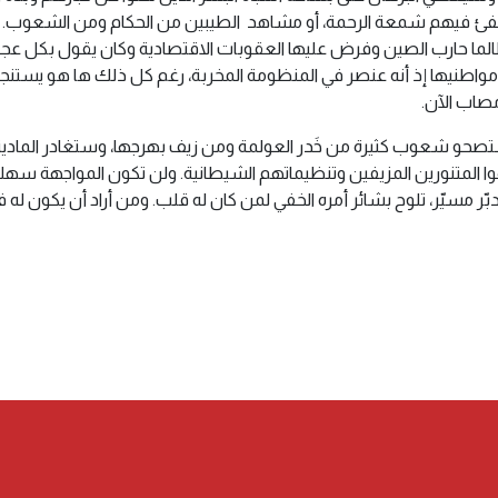
تنطفئ فيهم شمعة الرحمة، أو مشاهد الطيبين من الحكام ومن الشعوب. 
طالما حارب الصين وفرض عليها العقوبات الاقتصادية وكان يقول بكل عج
واطنيها إذ أنه عنصر في المنظومة المخربة، رغم كل ذلك ها هو يستنجد
مصاب الآن.
 ستصحو شعوب كثيرة من خَدر العولمة ومن زيف بهرجها، وستغادر المادية و
ا المتنورين المزيفين وتنظيماتهم الشيطانية. ولن تكون المواجهة سهلة 
ّر مسيّر، تلوح بشائر أمره الخفي لمن كان له قلب. ومن أراد أن يكون له