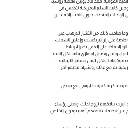
يم القومية. فقد قاد بوتين نهضة روسيا،
ا. وحين كانت السلع الامريكية تتكدس في
على الولايات المتحدة بديون فاقت الخمسين
وما صاحب ذلك من انتشار للارهاب عبر
بي(خاصة على إثر البريكست وإعلان انسحاب
وا الحفاظ على العمى نظرا لارتباط
لقرار، ومثل وصول انتهازي فاقد لكل القيم
وكوياما، ولكن ليس بانتصار الليبرالية
ريكية، ثم مع عائلة روتشيلد مظهرا آخر
امية وعسكرية كبيرة جدا، وهي مع بعض
د انبرت بيادقهم تروج لذلك، ونعني رؤساء
عبر منظمات تتبعهم أنهم يودون التخلص