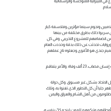
ي الليبرالية المتوحشة والرأسمالية
سلام.
لاميين ونجوم سينما مؤثرين وفلاسفة كبار
ن سربوا ذلك بطرق مختلفة من بينها
ضمن انضمامهم للمشروع التخريبي. وفي كل
 وروايات تحدثت عن ذلك بدقة وحددت العام
لتصميم جندي هو الأقوى وجعلوه تاج عملهم
الجميع يتابع اليوم أحداثا تفوق تلك الأفلام: العالم كله في حالة تجميد وفزع، ثلاثة مليار إنسان في الحجر الصحي، 500 ألف إنسان مصاب، 23 ألف وفاة. والأمر يتفاقم
ل الاتحاد بشكل غير مسبوق. وكل دولة
ر جليا أن كل التطور الذي تغنوا به، وتلك
مظلومون من أهل الشام والعراق واليمن
أوطانهم وتركوهم للموت لينجو كلّ بنفسه،