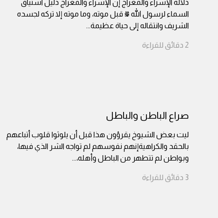
دلالة الإسراء والمعراج إنّ الإسراء والمعراج دليل اشتياق
السماء لرسول الله ﷺ قبل موته، وما موته إلا تركه لجسده
الشريف وانتقاله إلى حياة عظيمة
...
2
دقائق
للقراءة
صراع الباطن والباطل
ليت بعض الشيوخ يقرؤون هذا قبل أن يلوثوا قلوب أتباعهم
بالحقد والكراهيةإنهم نفوسهم لم تواجه الشر الذي فيها،
وبواطن لم تتطهر من الباطل وأهله،
...
3
دقائق
للقراءة