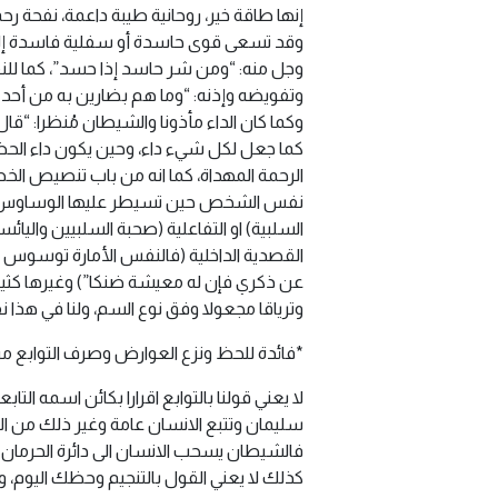
إنها طاقة خير، روحانية طيبة داعمة، نفحة رحم
وقد تسعى قوى حاسدة أو سفلية فاسدة إلى ت
وجل منه: “ومن شر حاسد إذا حسد”، كما للنف
وتفويضه وإذنه: “وما هم بضارين به من أحد إلا
وكما كان الداء مأذونا والشيطان مُنظرا: “ق
كما جعل لكل شيء داء، وحين يكون داء الحظ ا
الرحمة المهداة، كما انه من باب تنصيص الخص
نفس الشخص حين تسيطر عليها الوساوس الع
السلبية) او التفاعلية (صحبة السلبيين والي
القصدية الداخلية (فالنفس الأمارة توسوس 
عن ذكري فإن له معيشة ضنكا”) وغيرها كثير،
وترياقا مجعولا وفق نوع السم، ولنا في هذا ن
*فائدة للحظ ونزع العوارض وصرف التوابع من
لا يعني قولنا بالتوابع اقرارا بكائن اسمه
سليمان وتتبع الانسان عامة وغير ذلك من ال
فالشيطان يسحب الانسان الى دائرة الحرمان
كذلك لا يعني القول بالتنجيم وحظك اليوم، و