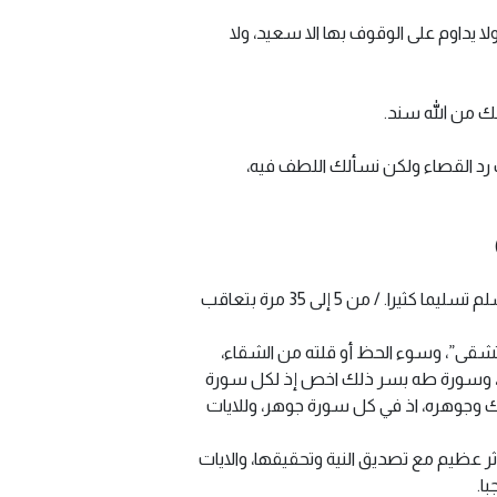
ا يداوم على الوقوف بها الا سعيد، ولا
لك رد القصاء ولكن نسألك اللطف فيه،
2) اللهم صل على سيدنا محمد صاحب المقام العظيم والحظ العظيم، وعلى آله كما ينبغي لحظوتهم عندك وعنده وسلم تسليما كثيرا. / من 5 إلى 35 مرة بتعاقب
 لتشقى”، وسوء الحظ أو قلته من الشقاء،
ه، وسورة طه بسر ذلك اخص إذ لكل سورة
لك وجوهره، اذ في كل سورة جوهر، وللايات
ر عظيم مع تصديق النية وتحقيقها، والايات
ا.