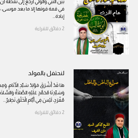
بين النبي والولي أرجع إلى نقطة أن
في قمة قوتها إلا ما بعد موسى، 
إبادة
...
2
دقائق
للقراءة
لنحتفل بالمولد
هَا قَدْ أَشْرَقَ مَوْلِدُ سَيِّدِ الأَنَامِ، وَمِصْ
وَسَيِّدِنَا مُحَمَّدٍ عَلَيْهِ الصَّلَاةُ وَالسَّلَام
مُفْرَدٍ، لَيْسَ فِي أَيَّامِ الْخَلْقِ نَظِيرٌ
...
2
دقائق
للقراءة