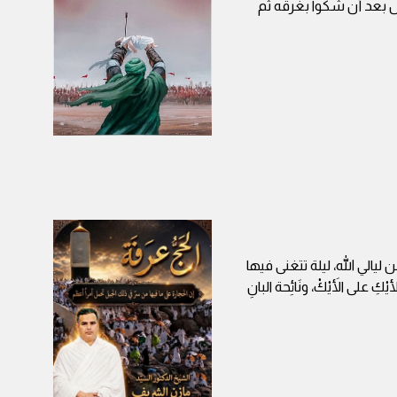
ل بعد أن شكوا بغرقه ثم
 ليالي الله، ليلة تتغنى فيها
على الأَيْكْ، ونَائِحة البانِ