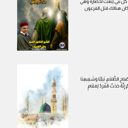
ّ كل نبي يُبعث لحضارة وهي
كان هنالك قتل الفرعون
بَاحِ الظَّلَامِ، نَبِيِّنَا وَشَفِيعِنَا
ُ.إِنَّهُ حَدَثٌ مُفْرَدٌ لِمَقَامٍ