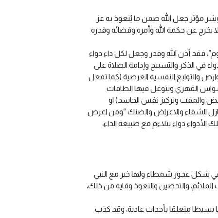
ر مؤثر جعل الله ضمن ما يُتعوذ به عز
 يخرج عن حكمة الله وأمره وقضائه وقدره
م”، فقد أذن الله وقدر وجعل لكل داء دواء
ء في الذكر والتسبيح وإدامة الصلاة على
وارض والتوابع النفسية العرضية (كما تفعل
واس القهري وتتوغل فيها الطاقات
لبغض والمقت وتركيز نفس الحاسد) او
نازل الشقاء والاعراض والضنك “ومن اعرض
لأدواء دواء يتلاءم مع طبيعة الداء،
ة في شكل عجوز شمطاء ولها خبر مع النبي
الملائم، والتحصين والتعوذ وقاية من ذلك،
يا بسيطا متعلقا بأحداث عادية، وقد كذب