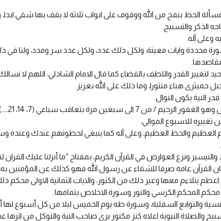
مسألة الحظ بنفح من الله ووقوف على ابواب ثلاثة لا يقف بها شقي ابدا، ول
مقاصدها.
حيد لتغيير القدر واللطف بالقضاء كما قال الامام الشاذلي: اللهم لا نسا
 حميثرى هباء منثورا، وما ذلك على الله بعزيز.
ر النية يكون النوال.
والتيسير ونزع العوارض في القرآن الكريم، بمفتاح “ما أنزلنا عليك القران
ن القرآن عامة صرفا للشقاء عن رسول الله فهو كذلك عن المؤمنين ب
عظم يتلاءم معها وغير ذلك من الكنوز، والايات الثمانية الاولى محكم ذ
محكم المحكم الكرسي والنور وسورة الاخلاص بتمامها.
فسية والتوابع السفلية، وسورة طه يوم الخميس ليلا من كل أسبوع لها أث
بيح والصلاة النبوية اعلاه كنز مكنوز يرى صاحب النية والتوكل من اثرها عجب