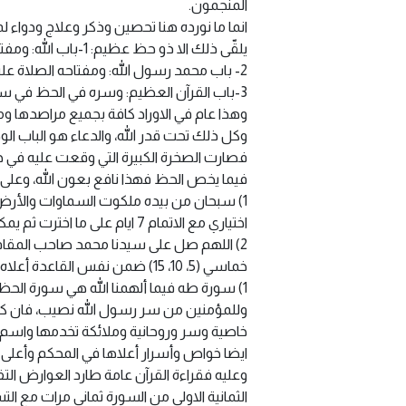
المنجمون.
انما ما نورده هنا تحصين وذكر وعلاج ودواء ل
يلقّى ذلك الا ذو حظ عظيم: 1-باب الله: ومفتاحه الذكر والتسبيح.
2- باب محمد رسول الله: ومفتاحه الصلاة عليه وعلى آله.
3-باب القرآن العظيم: وسره في الحظ في سورة محددة وايات معينة، ولكل ذلك عدد، ولكل عدد سر ومدد، ولنا في ذلك من الله سند.
وهذا عام في الاوراد كافة بجميع مراصدها و
وكل ذلك تحت قدر الله، والدعاء هو الباب الو
فصارت الصخرة الكبيرة التي وقعت عليه في جبل
فيما يخص الحظ فهذا نافع بعون الله، وعلى قد
1) سبحان من بيده ملكوت السماوات والأرض وهو الغفور الرحيم / من 7 الى سبعين مرة بتعاقب سباعي (7، 14، 21…..)
اختياري مع الاتمام 7 ايام على ما اخترت ثم يمكن تغييره للاسبوع الموالي.
خماسي (5، 10، 15) ضمن نفس القاعدة أعلاه.
1) سورة طه فيما ألهمنا الله هي سورة الحظ 
وللمؤمنين من سر رسول الله نصيب، فان كا
خاصية وسر وروحانية وملائكة تخدمها واسم ا
ايضا خواص وأسرار أعلاها في المحكم وأعلى 
وعليه فقراءة القرآن عامة طارد العوارض الت
الثمانية الاولى من السورة ثماني مرات مع التس