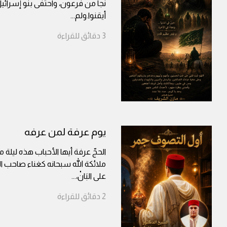
نجا من فرعون، واحتفى بنو إسرائي
أيقنوا.ولم
...
3
دقائق
للقراءة
يوم عرفة لمن عرفه
الحجّ عرفة أيها الأحباب هذه ليلة من
ملائكة الله سبحانه كغناء صاحب الأيْكِ 
على البَانْ،
...
2
دقائق
للقراءة