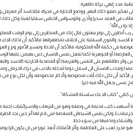
انية، مدد إلهي، بركة ظاهرة..
عكير صفو ذلك النهر، ووضع الحجارة في مجراه، فللحاسد أثر معرقل وش
اثات في العقد سحرا وأذى، وللوسواس الخناس سفليا لعينا، وكل ذلك لا
 بإذن الله”.
ال رب أنظرني إلى يوم يبعثون قال إنك من المنظرين إلى يوم الوقت المعلو
لحسد والقوى السفلية على اختلاف تمظهراتها، فالأكيد أن لذلك الداء دوا
وصية في حكمة الله الملكوتية، فالأكيد أن للحظ وتيسير الأمور ونزع الع
ارضة) أو الجوهرية (كما تفعل نفس الانسان حين يهيمن عليها الوس
ائسين واثر طاقاتهم على النفس والعزيمة) أو القصدية الخارجية (الحسد وا
عمدا وتجذب الانسان الى اسفل دوما لتدخله بالذنب في درك الحرمان وم
 الأكيد أن لكل ذلك آيات منصوصة وأذكار مخصوصة، وأن لكل نوع من تلك ا
فح عسى يجعل الله فيه خيرا.
 كتابي “كتاب الدعاء سلسلة المشكاة”.
 التابعة أسهبت كتب قديمة في وصفه وهو من الترهات والاسرائيليات (جني
خزعبلات)، ولكن نفس الشيطان المبغضة لبني ادم لها أثر حين تجد الظرف 
 والشقاء وما فيها من سوء حظ.
هو مجرد لعب على العاطفة، وأثر الأفلاك أبعد غورا من ان يكون اثرا يوم