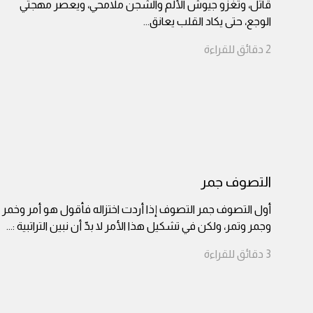
قاتل، وتغزو جيوش الألم والشجن ملامحي، ويعصر مهجتي
الوجع، حتى يكاد القلب يعانق
...
2
دقائق
للقراءة
التصوف جمر
أول التصوف جمر التصوف إذا أردت اختزاله فأقول هو أمر وخمر
وجمر وتمر، ولكن في تشكيل هذا الأمر لا بدّ أن نبين التراتبية :
...
3
دقائق
للقراءة