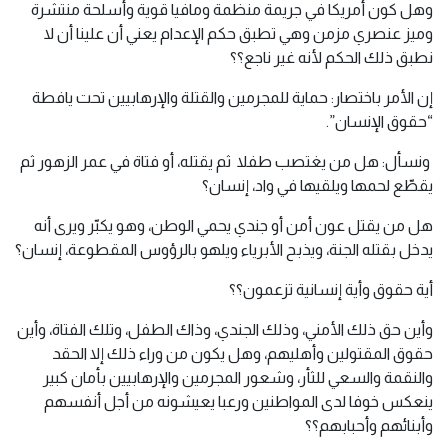
وهل كون أمريكا في جريمة منظمة ومافيا قوية وأسلحة منتشرة
وميز عنصري مزمن وهي تطبق حكم الإعدام يعني أن علينا أن لا
نطبق ذلك الحكم لأنه غير ناجع؟؟
إن الأمر باختصار: حماية للمجرمين والقتلة والإرهابيين تحت يافطة
“حقوق الإنسان”.
ونسأل: هل من يغتصب طفلا ثم يقتله، أو فتاة في عمر الزهور ثم
يقطّع لحمها ويلقيها في واد، إنسان؟
هل من يقتل عون أمن أو جندي يحمي الوطن، وهو يكبّر ويرى أنه
يدخل بقتله الجنة، ويذبح الأبرياء ويلهو بالرؤوس المقطوعة، إنسان؟
أية حقوق وأية إنسانية تزعمون؟؟
وأين حق ذلك الأمني، وذلك الجندي، وذاك الطفل، وتلك الفتاة، وأين
حقوق المقتولين وأهليهم، وهل يكون من وراء ذلك إلا الحقد
والنقمة والسعي للثأر، وشعور المجرمين والإرهابيين بأمان كبير
ينعكس خوفا لدى المواطنين ورعبا يعيشونه من أجل أنفسهم
وأبنائهم وأحبابهم؟؟