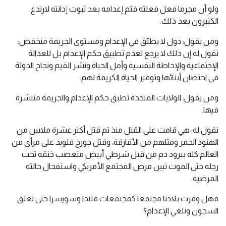
ولو أن مجرما فعل فعلته فتم إعدامه بعد ثبوت إدانته لارتدع
الكثيرون بعد ذلك.
ومن يقول: دول لا يطبّق في الإعدام ومستوى الجريمة منخفض:
نقول له إن ذلك لا يرجع لعدم تطبيق حكم الإعدام بل للعدالة
الإجتماعية والإحاطة النفسية وأمل الحياة ونشر القيم ونجاح الدولة
في احتضان أبنائها وتوفير الحياة الكريمة لهم.
ومن يقول: الولايات المتحدة تطبق حكم الإعدام والجريمة منتشرة
فيها.
نقول له: هي قامت على القتل منذ تم قتل أكثر عشرة ملايين من
الهنود الحمر ومثلهم من الأفارقة، وقتل جورج فلويد على مرأى من
العالم كله ببرود دم من قبل شرطي أبيض متعصب خنقه تحت
رجله حتى الموت تبين مرض المجتمع الأمريكي واستفحال حالته
المرضية.
فهل وفرت بلادنا مجتمعا كمجتمعات فلندا وسويسرا حتى نغلق
السجون ونلغي الإعدام؟