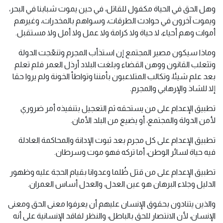
وهل الحق في الحياة مكفول للقاتل، في حين يموت شبابنا في البحر،
ويموت آخرون في حوادث الطرقات، وسواهم بالمخدرات، وغيرهم
أموات وهم أحياء، لا حياة ولا كرامة ولا عمل ولا أمل ولا مستقبل.
وماذا سيكون مصير المجتمع إن استذأب المجرم وتنعّجت الدولة
وتثعلب القانون ووهن القضاء وبلغت البلاد أرذل العمر فلم تعلم
بعد علم شيئا، وتكالب المتلاعبون بأمننا وتواطأ الخونة ولم يروا حقا
إلا للشاذ والإرهابي والمجرم.
تطبيق الإعدام على من يستحقه ثم التعجيل بتنفيذه أمر ضروري
لأمن الدولة والمجتمع، أو يضيع من البلد الأمان.
تطبيق الإعدام على كل مجرم بعد ثبوت الإدانة والمحاكمة العادلة
فيه حياة لسائر الوطن، أما تركه فهو موت وسرطان.
تطبيق الإعدام على من قتل ظُلما وعدوانا بقيام الحجة عليه وظهور
الدليل وجلاء البرهان هو عين العدل، والعدل أساس العمران.
والذين يتنادون بحقوق الإنسان عليهم أن يعرفوا معنى الحق ومعنى
الإنسان، لأن الانتصار للحق بالباطل، والنظر لفاقد الإنسانية على أنه