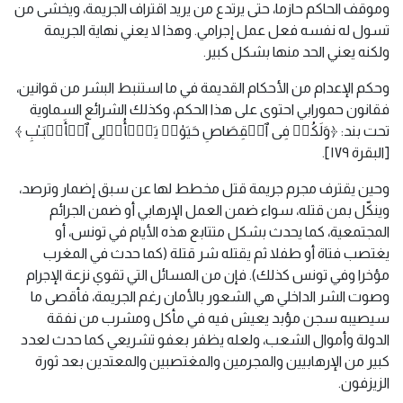
وموقف الحاكم حازما، حتى يرتدع من يريد اقتراف الجريمة، ويخشى من
تسول له نفسه فعل عمل إجرامي. وهذا لا يعني نهاية الجريمة
ولكنه يعني الحد منها بشكل كبير.
وحكم الإعدام من الأحكام القديمة في ما استنبط البشر من قوانين،
فقانون حمورابي احتوى على هذا الحكم، وكذلك الشرائع السماوية
تحت بند: ﴿وَلَكُمۡ فِی ٱلۡقِصَاصِ حَیَوٰةࣱ یَـٰۤأُو۟لِی ٱلۡأَلۡبَـٰبِ ﴾
[البقرة ١٧٩].
وحين يقترف مجرم جريمة قتل مخطط لها عن سبق إضمار وترصد،
وينكّل بمن قتله، سواء ضمن العمل الإرهابي أو ضمن الجرائم
المجتمعية، كما يحدث بشكل متتابع هذه الأيام في تونس، أو
يغتصب فتاة أو طفلا ثم يقتله شر قتلة (كما حدث في المغرب
مؤخرا وفي تونس كذلك). فإن من المسائل التي تقوي نزعة الإجرام
وصوت الشر الداخلي هي الشعور بالأمان رغم الجريمة، فأقصى ما
سيصيبه سجن مؤبد يعيش فيه في مأكل ومشرب من نفقة
الدولة وأموال الشعب، ولعله يظفر بعفو تشريعي كما حدث لعدد
كبير من الإرهابيين والمجرمين والمغتصبين والمعتدين بعد ثورة
الزيزفون.