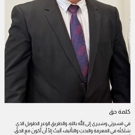
كلمة حق
في مَسيرتي وسَيـري إلى اللهِ باللهِ، والطريقِ الوعرِ الطويلِ الذي
سَلَكتُه في المعرفةِ والبحثِ والتأليف، آليتُ إلّا أن أكونَ مع الحقّ،