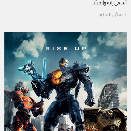
أَسعى إليه وأبحثُ
...
3
دقائق
للقراءة