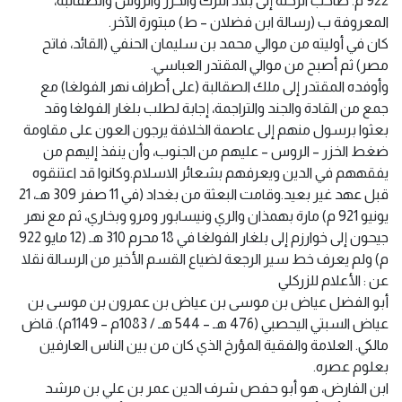
922 م. صاحب الرحلة إلى بلاد الترك والخزر والروس والصقالبة،
المعروفة ب (رسالة ابن فضلان – ط) مبتورة الآخر.
كان في أوليته من موالي محمد بن سليمان الحنفي (القائد، فاتح
مصر) ثم أصبح من موالي المقتدر العباسي.
وأوفده المقتدر إلى ملك الصقالبة (على أطراف نهر الفولغا) مع
جمع من القادة والجند والتراجمة، إجابة لطلب بلغار الفولغا وقد
بعثوا برسول منهم إلى عاصمة الخلافة يرجون العون على مقاومة
ضغط الخزر – الروس – عليهم من الجنوب، وأن ينفذ إليهم من
يفقههم في الدين ويعرفهم بشعائر الاسلام.وكانوا قد اعتنقوه
قبل عهد غير بعيد.وقامت البعثة من بغداد (في 11 صفر 309 هـ، 21
يونيو 921 م) مارة بهمذان والري ونيسابور ومرو وبخاري، ثم مع نهر
جيحون إلى خوارزم إلى بلغار الفولغا في 18 محرم 310 هـ (12 مايو 922
م) ولم يعرف خط سير الرجعة لضياع القسم الأخير من الرسالة نقلا
عن : الأعلام للزركلي
أبو الفضل عياض بن موسى بن عياض بن عمرون بن موسى بن
عياض السبتي اليحصبي (476 هـ – 544 هـ / 1083م – 1149م). قاض
مالكي. العلامة والفقية المؤرخ الذي كان من بين الناس العارفين
بعلوم عصره.
ابن الفارض، هو أبو حفص شرف الدين عمر بن علي بن مرشد