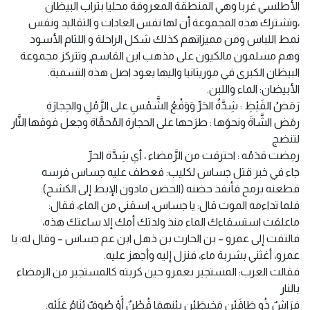
الأطلسي غربا وهي المنطقة المعروفة محليا بتراب البيظان
،وتشترك هذه المجموعة أن لها نفس العادات و التقاليد ونفس
نمط اللباس ومن مميزاتهم كذلك شكل الراحلة و اللثام الأسود
وهم مسلمون مالكيون على مذهب ابن القاسم, وتتركز مجموعة
البيظان الكبرى في موريتانيا واليها يعود اصل هذه التسمية.
الأبيضان: الماء واللبن.
رَمَضُ القَيْظِ : شِدَّةُ الحَرِّ وَوَقْعُ الشَّمْسِ على الرَّمْلِ والحِجارَةِ
رمَض الشَّاةَ ونحوَها : طرَحها على الحجارة المُحمَّاة وجعل فوقها النَّار
لتنضج
رمِضت قدَمُه : احترقت من الرَّمضاء ، أي شِدَّة الحرِّ
جاء في خبر قتل جساس لكليب: فعطف عليه جساس فرسه
فطعنه برمح فأنفذ حضنه (الحضن مادون الإبط إلى الكشح).
فلما تداءمه الموت قال: يا جساس، اسقني من الماء، فقال:
ماعلقت استسقاءك الماء منذ ولدتك أمك إلا ساعتك هذه،
فالتفت إلى عمرو – بن الحارث بن ذهل ابن عم جساس – وقال له: يا
عمرو، أغثني بشربة ماء، فنزل إليه وأجهز عليه.
فقالت العرب: المستجير بعمرو حين كربته كالمستجير من الرمضاء
بالنار
فِرَاشٌ ذُو طَاقَيْنِ مَخِيطَيْنِ بيْنهمَا قُطْنٌ أَوْ صُوفٌ يُنَامُ عَلَيْهِ.