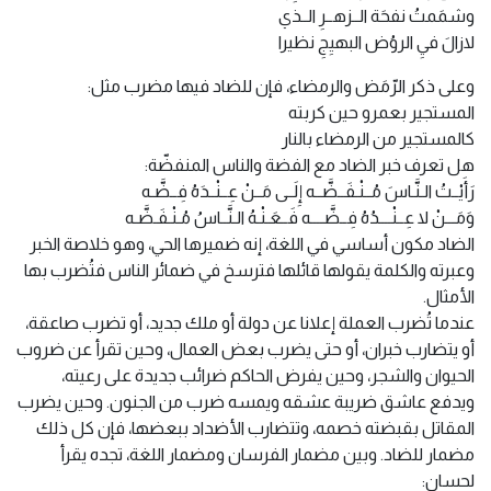
وشمَمتُ نفحَة الــزهــرِ الــذي
لازالَ فيِ الروُض البهيِجِ نظيرا
وعلى ذكر الرّمَض والرمضاء، فإن للضاد فيها مضرب مثل:
المستجير بعمرو حين كربته
كالمستجير من الرمضاء بالنار
هل تعرف خبر الضاد مع الفضة والناس المنفضّة:
رَأَيْــتُ الـنَّـاسَ مُــنْـفَــضَّــه إِلَــى مَــنْ عِــنْــدَهُ فِــضَّـه
وَمَـــنْ لا عِــنْــــدُهُ فِــضَّــــه فَــعَـنْـهُ الـنَّــاسُ مُـنْـفَـضَّـه
الضاد مكون أساسي في اللغة، إنه ضميرها الحي، وهو خلاصة الخبر
وعبرته والكلمة يقولها قائلها فترسخ في ضمائر الناس فتُضرب بها
الأمثال.
عندما تُضرب العملة إعلانا عن دولة أو ملك جديد، أو تضرب صاعقة،
أو يتضارب خبران، أو حتى يضرب بعض العمال، وحين تقرأ عن ضروب
الحيوان والشجر، وحين يفرض الحاكم ضرائب جديدة على رعيته،
ويدفع عاشق ضريبة عشقه ويمسه ضرب من الجنون. وحين يضرب
المقاتل بقبضته خصمه، وتتضارب الأضداد ببعضها، فإن كل ذلك
مضمار للضاد. وبين مضمار الفرسان ومضمار اللغة، تجده يقرأ
لحسان: