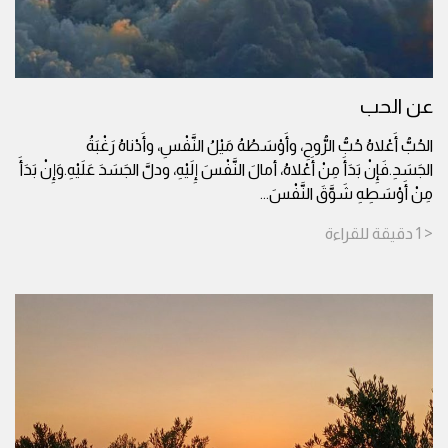
عن الحب
الحُبُّ أَعْلاهُ حُبُّ الرُّوحِ، وأَوْسَطُهُ مَيْلُ النَّفْسِ، وأَدْناهُ رَغْبَةُ
الجَسَدِ.فَإِنْ بَدَأَ مِنْ أَعْلاهُ، أمالَ النَّفْسَ إِلَيْهِ، ودلَّ الجَسَدَ عَلَيْهِ.وَإِنْ بَدَأَ
مِنْ أَوْسَطِهِ شَوَّقَ النَّفْسَ
...
< 1
دقيقة
للقراءة