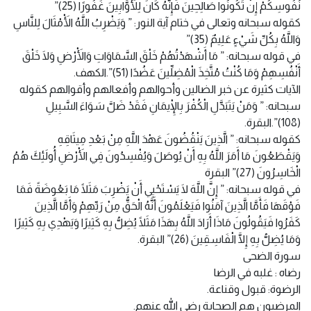
نُفُوسِكُمْ إِنْ تَكُونُوا صَالِحِينَ فَإِنَّهُ كَانَ لِلْأَوَّابِينَ غَفُورًا (25)”
كقوله سبحانه وتعالى في ختام آية النور: ” وَيَضْرِبُ اللَّهُ الْأَمْثَالَ لِلنَّاسِ
وَاللَّهُ بِكُلِّ شَيْءٍ عَلِيمٌ (35)”
في قوله سبحانه: ” مَا أَشْهَدْتُهُمْ خَلْقَ السَّمَاوَاتِ وَالْأَرْضِ وَلَا خَلْقَ
أَنْفُسِهِمْ وَمَا كُنْتُ مُتَّخِذَ الْمُضِلِّينَ عَضُدًا (51)”.الكهف.
الآيات كثيرة عن خبر الضالين وأحوالهم وأفعالهم وأقوالهم كقوله
سبحانه: ” وَمَنْ يَتَبَدَّلِ الْكُفْرَ بِالْإِيمَانِ فَقَدْ ضَلَّ سَوَاءَ السَّبِيلِ
(108)”.البقرة.
كقوله سبحانه: ” الَّذِينَ يَنْقُضُونَ عَهْدَ اللَّهِ مِنْ بَعْدِ مِيثَاقِهِ
وَيَقْطَعُونَ مَا أَمَرَ اللَّهُ بِهِ أَنْ يُوصَلَ وَيُفْسِدُونَ فِي الْأَرْضِ أُولَئِكَ هُمُ
الْخَاسِرُونَ (27)” البقرة
في قوله سبحانه: ” إِنَّ اللَّهَ لَا يَسْتَحْيِي أَنْ يَضْرِبَ مَثَلًا مَا بَعُوضَةً فَمَا
فَوْقَهَا فَأَمَّا الَّذِينَ آمَنُوا فَيَعْلَمُونَ أَنَّهُ الْحَقُّ مِنْ رَبِّهِمْ وَأَمَّا الَّذِينَ
كَفَرُوا فَيَقُولُونَ مَاذَا أَرَادَ اللَّهُ بِهَذَا مَثَلًا يُضِلُّ بِهِ كَثِيرًا وَيَهْدِي بِهِ كَثِيرًا
وَمَا يُضِلُّ بِهِ إِلَّا الْفَاسِقِينَ (26)” البقرة.
سورة الضحى
رضاه : غلبه في الرضا
الرضوة: قبول وقناعة.
المرضيون هم الصحابة رضي الله عنهم.