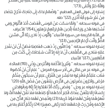
الدُّنْيَا (72) إِنَّا آمَنَّا بِرَبِّنَا لِيَغْفِرَ لَنَا خَطَايَانَا وَمَا أَكْرَهْتَنَا عَلَيْهِ مِنَ السِّحْرِ
وَاللَّهُ خَيْرٌ وَأَبْقَى (73)”.
إشارة إلى قولي العلي العظيم: ” وَاضْمُمْ يَدَكَ إِلَى جَنَاحِكَ تَخْرُجْ بَيْضَاءَ
مِنْ غَيْرِ سُوءٍ آيَةً أُخْرَى (22)” طه.
في قوله سبحانه: ” وَلَمَّا سَكَتَ عَنْ مُوسَى الْغَضَبُ أَخَذَ الْأَلْوَاحَ وَفِي
نُسْخَتِهَا هُدًى وَرَحْمَةٌ لِلَّذِينَ هُمْ لِرَبِّهِمْ يَرْهَبُونَ(154)”.الأعراف.
في الأية الكريمة من سورة الأنبياء:” وَأَيُّوبَ إِذْ نَادَى رَبَّهُ أَنِّي مَسَّنِيَ
الضُّرُّ وَأَنْتَ أَرْحَمُ الرَّاحِمِينَ (83)”.
إشارة لقوله سبحانه: ” وَذَا النُّونِ إِذْ ذَهَبَ مُغَاضِبًا فَظَنَّ أَنْ لَنْ نَقْدِرَ
عَلَيْهِ فَنَادَى فِي الظُّلُمَاتِ أَنْ لَا إِلَهَ إِلَّا أَنْتَ سُبْحَانَكَ إِنِّي كُنْتُ مِنَ
الظَّالِمِينَ (87)” الأنبياء
إشارة لقوله سبحانه: ” وَتُبْرِئُ الْأَكْمَهَ وَالْأَبْرَصَ بِإِذْنِي (110) المائدة.
في قوله عز من قائل في آخر سورة المزمل: ” عَلِمَ أَنْ لَنْ تُحْصُوهُ
فَتَابَ عَلَيْكُمْ فَاقْرَءُوا مَا تَيَسَّرَ مِنَ الْقُرْآنِ عَلِمَ أَنْ سَيَكُونُ مِنْكُمْ
مَرْضَى وَآخَرُونَ يَضْرِبُونَ فِي الْأَرْضِ يَبْتَغُونَ مِنْ فَضْلِ اللَّهِ (20)”
إشارة لقوله عز وجل: ” وَقَضَى رَبُّكَ أَلَّا تَعْبُدُوا إِلَّا إِيَّاهُ وَبِالْوَالِدَيْنِ
إِحْسَانًا إِمَّا يَبْلُغَنَّ عِنْدَكَ الْكِبَرَ أَحَدُهُمَا أَوْ كِلَاهُمَا فَلَا تَقُلْ لَهُمَا أُفٍّ وَلَا
تَنْهَرْهُمَا وَقُلْ لَهُمَا قَوْلًا كَرِيمًا (23) وَاخْفِضْ لَهُمَا جَنَاحَ الذُّلِّ مِنَ
الرَّحْمَةِ وَقُلْ رَبِّ ارْحَمْهُمَا كَمَا رَبَّيَانِي صَغِيرًا (24) رَبُّكُمْ أَعْلَمُ بِمَا فِي