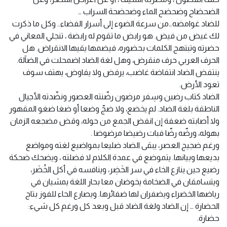
الضحضاح وضحضح الماء وضحضحة السراب …
للضاد غوامضه…من سرعة الضوء إلى أسرار الفضاء.. وكل ما ذكرت
لك غيض من فيض. هو رابض ما تقوم له رابضة ، تنجلي المعاني في
حضرته وتبتهج الكلمات بحضوره، فيضمها يقيها الانقراض. هل
الحرف العربي حرف منقرض، وهل لغة الضاد اضمحلت في الضآلة.
ينتفض الضاد انتفاضة غاضب، يرفض ولا يفاوض، يهتف سوف
تعود الأرض.
الضاد كتاب رضين وسِفر مرضون رضّنته العصور ونضّدته الأجيال
الناطقة بلغة الضاد. لم يخضع، ولا ضجّ وضعا أو ضغا ضغو المقهور
ولا أصابته ضعفة إن انفض الجمع من حوله، وقض مضجعه الزمان
بهوله، ورضّه رضّا فبات رضيضا مرضوضا .
ورغم ضجيج العصر، يبقى الضاد ضليعا بمواضيع لغته ومواضع
بديعها وبيانها. يتموضع في عمدة الكلام لا فضلته ، ويضحك ضحكة
رضيع حين ينازع الخاء في سر الخَضِر، وينافسه في أكل الخُضَر،
ويتسامقان في الضخامة يخوضان معا بحار اللغة يمشيان في
رياضها الخضراء ويضفران لها ضفائرها. ويصارع الحاء للفوز بتاج
الحضارة … إن الضاد ولغة الضاد قبل وبعد كل ورغم كل شيء:
حضارة.