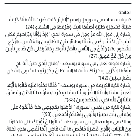
الفاتحة
كقوله سبحانه في سورة إبراهيم “أَلَمْ تَرَ كَيْفَ ضَرَبَ اللَّهُ مَثَلًا كَلِمَةً
طَيِّبَةً كَشَجَرَةٍ طَيِّبَةٍ أَصْلُهَا ثَابِتٌ وَفَرْعُهَا فِي السَّمَاءِ (24)
إشارة إلى قول الله عزّ وجلّ في سورة الحج: “وَإِذْ بَوَّأْنَا لِإِبْرَاهِيمَ مَكَانَ
الْبَيْتِ أَنْ لَا تُشْرِكْ بِي شَيْئًا وَطَهِّرْ بَيْتِيَ لِلطَّائِفِينَ وَالْقَائِمِينَ وَالرُّكَّعِ
السُّجُودِ (26) وَأَذِّنْ فِي النَّاسِ بِالْحَجِّ يَأْتُوكَ رِجَالًا وَعَلَى كُلِّ ضَامِرٍ يَأْتِينَ
مِنْ كُلِّ فَجٍّ عَمِيقٍ (27)”
إشارة لقوله تعالى في سورة يوسف. : “وَقَالَ لِلَّذِي ظَنَّ أَنَّهُ نَاجٍ
مِنْهُمَا اذْكُرْنِي عِنْدَ رَبِّكَ فَأَنْسَاهُ الشَّيْطَانُ ذِكْرَ رَبِّهِ فَلَبِثَ فِي السِّجْنِ
بِضْعَ سِنِينَ (42)”
إشارة للآية الكريمة من سورة يوسف: ” فَلَمَّا دَخَلُوا عَلَيْهِ قَالُوا يَا أَيُّهَا
الْعَزِيزُ مَسَّنَا وَأَهْلَنَا الضُّرُّ وَجِئْنَا بِبِضَاعَةٍ مُزْجَاةٍ فَأَوْفِ لَنَا الْكَيْلَ وَتَصَدَّقْ
عَلَيْنَا إِنَّ اللَّهَ يَجْزِي الْمُتَصَدِّقِينَ (88)”.
إشارة للآية من نفس السورة: ” اذْهَبُوا بِقَمِيصِي هَذَا فَأَلْقُوهُ عَلَى
وَجْهِ أَبِي يَأْتِ بَصِيرًا وَأْتُونِي بِأَهْلِكُمْ أَجْمَعِينَ (93)”.
وذلك في قوله تعالى في سورة طه: ” قَالُوا لَنْ نُؤْثِرَكَ عَلَى مَا جَاءَنَا
مِنَ الْبَيِّنَاتِ وَالَّذِي فَطَرَنَا فَاقْضِ مَا أَنْتَ قَاضٍ إِنَّمَا تَقْضِي هَذِهِ الْحَيَاةَ