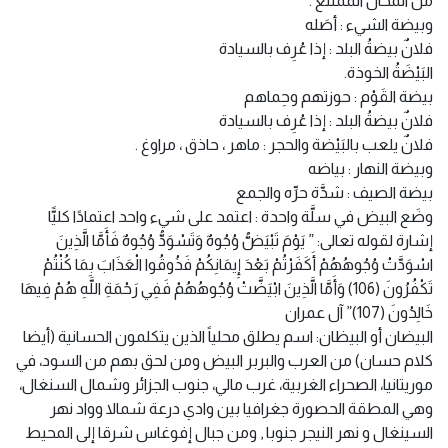
من المحال الممتنع .
وبيضة الشيء : أصَله
فلانٌ بيضةُ البلد : إذا عُرِف بالسيادة
البَيْضَةُ الخوذة.
بيضة القَوْم : حوزتهم وحِماهم
فلانٌ بيضةُ البلد : إذا عُرِف بالسيادة
فلانٌ يلعب بالبَيْضة والحجر : ماهر ، حاذق ، مراوغ .
وبيضة النهار : بياضه
بيضة الصيف : شدَّة حرِّه والجمع
وضَع البيض في سلَّة واحدة : اعتمد على شيء واحد اعتمادًا كليًّا
إشارة لقوله تعالى: ” يَوْمَ تَبْيَضُّ وُجُوهٌ وَتَسْوَدُّ وُجُوهٌ فَأَمَّا الَّذِينَ
اسْوَدَّتْ وُجُوهُهُمْ أَكَفَرْتُمْ بَعْدَ إِيمَانِكُمْ فَذُوقُوا الْعَذَابَ بِمَا كُنْتُمْ
تَكْفُرُونَ (106) وَأَمَّا الَّذِينَ ابْيَضَّتْ وُجُوهُهُمْ فَفِي رَحْمَةِ اللَّهِ هُمْ فِيهَا
خَالِدُونَ (107)” آل عمران
البيضان أو البيظان: اسم يطلق محلياً الذين يتكلمون الحسانية (أيضا
كلام حسان) من العرب والبربر البيض ومن لحق بهم من السود، في
موريتانيا، الصحراء الغربية، غرب مالي، جنوب الجزائر وشمال السنغال،
وهي المطقة الحصورة جغرافيا بين وادي درعة شمالا وواد نهر
السينغال و نهر النيجر جنوبا , ومن جبال إفوغاس شرقا إلى المحيط