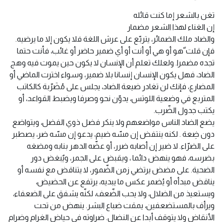
تغن بالشعر إما كنت قائله
إن الغناء لهذا الشعر مضمار
والضاد ملك الضمائر، يتربّع على عرش اللغة فلا يكون إلا ما يرضيه.
فإن قلت ّهو أو هي أو أنت أو أي ضمير حاضر أو غائب، فأنت حتما
تجده مضمرا. ولعلك تعلم أن الإنسان لا يكون حين يموت فيه وهج
الضاد، فهل يكون الإنسان إنسانا بلا ضمير، وسواء اخترت الماضي أو
المضارع، فإنك لن تغادر ضيعة الضاد، يجلس على مُضَرّبة كالكاتب
المتربع في وضعية اللوتس، يدوّن نحو وصرفا ويضبط القواعد، أو
يكتب جدول الضّرب.
يضع الضاد الناس مواضعهم ولا ينكر فضل ذوي الفضل، ويتواضع
دون ضِعة . لكنه ينتفض إن مسّه ضيم، يدعو إن مسّه ضر، يصطبر
على الضرّاء. لا ضير إن أصابه ضرر، أو عضّه الدهر بنابه ومضغه
بضرسه، فهو ينهض دائما ، ويقبض على الجمر، ويٌبغض دور
الضحية. على مضض يرتضي زمن الضّمور، لا يتناقض مع نفسه أو
يناقض مبدأه أو يُضمر عكس ما يبديه، يرتفع عن الحضيض،
ويستعيذ من الضلال، ولا يحب الضّعف، لكنّه يشفق على الضعفاء،
ويرأف بالمستضعفين، يمقت ضباع البشر. ينهض من تحت
الأنقاض ولا يتوقف أبدا عن النضال. ضراوته في حياض الغرام وضرام