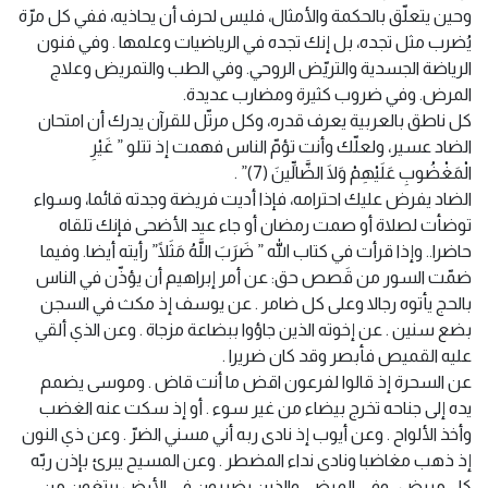
وحين يتعلّق بالحكمة والأمثال، فليس لحرف أن يحاذيه، ففي كل مرّة
يُضرب مثل تجده، بل إنك تجده في الرياضيات وعلمها . وفي فنون
الرياضة الجسدية والتريّض الروحي. وفي الطب والتمريض وعلاج
المرض. وفي ضروب كثيرة ومضارب عديدة.
كل ناطق بالعربية يعرف قدره، وكل مرتّل للقرآن يدرك أن امتحان
الضاد عسير، ولعلّك وأنت تؤمّ الناس فهمت إذ تتلو ” غَيْرِ
الْمَغْضُوبِ عَلَيْهِمْ وَلَا الضَّالِّينَ (7)” .
الضاد يفرض عليك احترامه، فإذا أديت فريضة وجدته قائما، وسواء
توضأت لصلاة أو صمت رمضان أو جاء عيد الأضحى فإنك تلقاه
حاضرا.. وإذا قرأت في كتاب الله ” ضَرَبَ اللَّهُ مَثَلًا” رأيته أيضا. وفيما
ضمّت السور من قَصص حق: عن أمر إبراهيم أن يؤذّن في الناس
بالحج يأتوه رجالا وعلى كل ضامر . عن يوسف إذ مكث في السجن
بضع سنين . عن إخوته الذين جاؤوا ببضاعة مزجاة . وعن الذي ألقي
عليه القميص فأبصر وقد كان ضريرا .
عن السحرة إذ قالوا لفرعون اقض ما أنت قاض . وموسى يضمم
يده إلى جناحه تخرج بيضاء من غير سوء . أو إذ سكت عنه الغضب
وأخذ الألواح . وعن أيوب إذ نادى ربه أني مسني الضرّ . وعن ذي النون
إذ ذهب مغاضبا ونادى نداء المضطر . وعن المسيح يبرئ بإذن ربّه
كل مريض . وفي المرضى والذين يضربون في الأرض يبتغون من