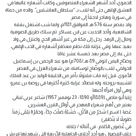
الحموي، أحد أشهر الشعراء المتصوفين، وكانت أشعاره غالبها في
العشق الإلهي حتى أنه لقب بـ “سلطان العاشقين”. والده من حماة
في سوريا، وهاجر لاحقاً إلى مصر.
ولد بمصر سنة 576 هـ الموافق 1181م، ولما شب اشتغل بفقه
الشافعية، وأخذ الحديث عن ابن عساكر. ثم سلك طريق الصوفية
ومال إلى الزهد. رحل إلى مكة في غير أشهر الحج، واعتزل في واد
بعيد عنها. وفي عزلته تلك نظم معظم أشعاره في الحب الإلهي،
حتى عاد إلى مصر بعد خمسة عشر عامًا.
وضـّاح اليمن (توفي 89 هـ/708م) هو عبد الرحمن بن إسماعيل
الخولاني، لقب بالوضّاح لوسامته، من شعراء الغزل في العصر
الأموي. قيل إنه مات مقتولاً بأمر من الخليفة الوليد بن عبد الملك
لتشبيبه بزوجته. وله قصائد غزلية كثيرة أكثرها في روضة بن عمرو
وهي أول امرأة أحبها.
إيليا أبو ماضي (1889أو 1890- 23 نوفمبر 1957) شاعر عربي لبناني
يعتبر من أهم شعراء المهجر في أوائل القرن العشرين.
غَضا: ( اسم ) شَجَرٌ مِنَ الأَثْلِ ، خَشَبُهُ صَلْبٌ جِدّاً ، وَجَمْرُهُ يَبْقَى زَمَناً
طَوِيلاً لاَ يَنْطَفِئ.
في غُضون الكلام : في أثنائه / خِلاله.
حلف الفضول هو أحد أحلاف الجاهلية الأربعة التي شهدتها قريش،