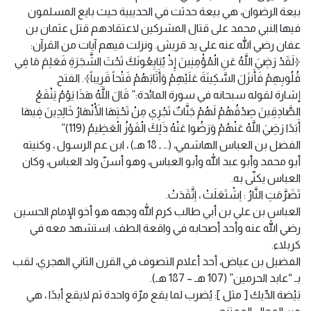
بيعة الرضوان، هي بيعة حدثت في الحديبية حيث بايع المسلمون
فيها النبي محمد على قتال المشركين لاعتقادهم قتل عثمان بن
عفان رضي الله عنه على يد قريش. ونزلت فيهم آيات من القرآن:
﴿لَقَدْ رَضِيَ اللَّهُ عَنِ الْمُؤْمِنِينَ إِذْ يُبَايِعُونَكَ تَحْتَ الشَّجَرَةِ فَعَلِمَ مَا فِي
قُلُوبِهِمْ فَأَنزَلَ السَّكِينَةَ عَلَيْهِمْ وَأَثَابَهُمْ فَتْحاً قَرِيباً﴾. الفتح
إشارة لقوله سبحانه في سورة المائدة:” قَالَ اللَّهُ هَذَا يَوْمُ يَنْفَعُ
الصَّادِقِينَ صِدْقُهُمْ لَهُمْ جَنَّاتٌ تَجْرِي مِنْ تَحْتِهَا الْأَنْهَارُ خَالِدِينَ فِيهَا
أَبَدًا رَضِيَ اللَّهُ عَنْهُمْ وَرَضُوا عَنْهُ ذَلِكَ الْفَوْزُ الْعَظِيمُ (119)”
الفضل بن العباس الهاشمي، (… ـ 18 هـ) ، ابن عم الرسول ، وكنيته
أبو محمد وأبو عبد الله وأبو العباس، وهو أسنّ ولد العباس، وكان
العباس يكنّى به.
تَضَرَّمَتِ النَّارُ : اِشْتَعَلَتْ ، اِتَّقَدَتْ.
العباس بن علي بن أبي طالب كرم الله وجهه هو أخو الإمام الحسين
رضي الله عنه وأحد أصحابه في واقعة الطف. استشهد معه في
كربلاء.
الفضيل بن عياض، أحد أعلام التصوف في القرن الثاني الهجري، لقب
بـ “عابد الحرمين” (107 هـ – 187 هـ).
بَيْضة الدِّيك [ مثل ]: يُضرب لما يقع مرّة واحدة ثم لايقع أبدًا ، هي