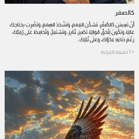
كالصقر
أَنْ تَعِيشَ كَالصَّقْرِ، تَسْكُنَ القِمَمَ، وَتَشْحَذَ الهِمَمَ، وَتَضْرِبَ بِجَنَاحِكَ
عَالِيًا، وَتَكُونَ لِلْحَقِّ مُوَالِيًا، تَصْبِرَ، تُثَابِرَ، وَتَسْتَمِرَّ، وَتُحَافِظَ عَلَى رُقِيِّكَ
رَغْمَ دَنَاءَةِ عَدُوِّكَ، وَعَلَى نُبْلِكَ
...
< 1
دقيقة
للقراءة