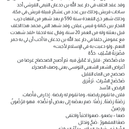
وقد عقد الحلف في دار عبد الله بن جدعان التيمي القرشي أحد
سادات قريش وذلك بين عدد من عشائر قبيلة قريش في مكة،
وذلك شهر ذي القعدة سنة 590 م بعد شهر من انتهاء حرب
الفجار بين كنانة و قيس عيلان. وقد شهد النبي محمد هذا الحلف
قبل بعثته وله من العمر 20 سنة، وقال عنه لاحقا: «لقد شهدت
مع عمومتي حلفا في دار عبد الله بن جدعان ما أحب أن لي به حمر
النعم ، ولو دعيت به في الإسلام لأجبت»
مَضْرَبَةُ السَّيْفِ : حَدُّهُ
ماء ضَحْضاح : قليل لا عُمْقَ فيه. ثم أصبح الضحضاح غرضا من
أغراض الشعر الشعبي التونسي يعني وصف الصحراء.
ضحضح من الماء القليل.
ضَحْضَحَ السِّرابُ : تَرَقْرَق
الرابض: الأسد
فلان ما تقوم رابضته ، وما تقوم له رابضة : إذا رمى فأَصابَ.
رَضَنَهُ رَضَنَهُ ِ رَضْنًا : ضم بعضَه إِلى بعض أو نَضَّدَه . فهو مَرْضُونٌ
ورَضِينٌ.
ضعا – يضعو ، ضعوا اختبأ واختفى
ضغَا المقهورُ : ضَجَّ وتذلل