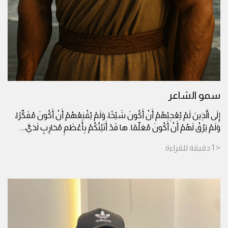
سمو الشاعر
إِلَى الَّذِينَ لَمْ يُعْجِبْهُمْ أَنْ أَكُونَ شَيْخًا، وَلَمْ يُقْنِعْهُمْ أَنْ أَكُونَ مُفَكِّرًا،
وَلَمْ يَرُقْ لَهُمْ أَنْ أَكُونَ مُعَلِّمًا. ها قَدْ أَتَيْتُكُمْ بِأَعْظَمِ مُحَارِبٍ لَدَيَّ،
...
< 1
دقيقة
للقراءة