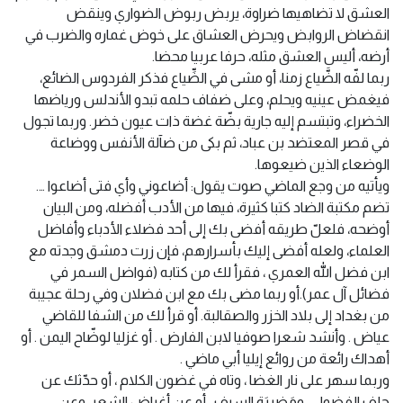
العشق لا تضاهيها ضراوة، يربض ربوض الضواري وينقض
انقضاض الروابض ويحرض العشاق على خوض غماره والضرب في
أرضه، أليس العشق مثله، حرفا عربيا محضا.
ربما لفّه الضَّياع زمنا، أو مشى في الضِّياع فذكر الفردوس الضائع،
فيغمض عينيه ويحلم، وعلى ضفاف حلمه تبدو الأندلس ورياضها
الخضراء، وتبتسم إليه جارية بضّة غضة ذات عيون خضر. وربما تجول
في قصر المعتضد بن عباد، ثم بكى من ضآلة الأنفس ووضاعة
الوضعاء الذين ضيعوها.
ويأتيه من وجع الماضي صوت يقول: أضاعوني وأي فتى أضاعوا ….
تضم مكتبة الضاد كتبا كثيرة، فيها من الأدب أفضله، ومن البيان
أوضحه، فلعلّ طريقه أفضى بك إلى أحد فضلاء الأدباء وأفاضل
العلماء، ولعله أفضى إليك بأسرارهم، فإن زرت دمشق وجدته مع
ابن فضل الله العمري ، فقرأ لك من كتابه (فواضل السمر في
فضائل آل عمر).أو ربما مضى بك مع ابن فضلان وفي رحلة عجيبة
من بغداد إلى بلاد الخزر والصقالبة. أو قرأ لك من الشفا للقاضي
عياض . وأنشد شعرا صوفيا لابن الفارض . أو غزليا لوضّاح اليمن . أو
أهداك رائعة من روائع إيليا أبي ماضي .
وربما سهر على نار الغضا ، وتاه في غضون الكلام ، أو حدّثك عن
حلف الفضول ، ومَضربَة السيف ، أو عن أغراض الشعر، وعن