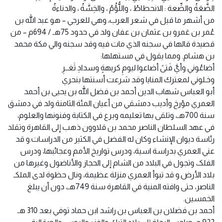
الضَّعَةُ والضِّعة : الانحطاطُ ، واللُّؤُمُ ، والخِسَّةُ ، والدناءةُ
من أشهر ما قيل في شعر العرب، وهي للعرجي – هو عبد الله بن
عُمر بن عَمرو بن عثمان بن عفان ولد في حدود 75هـ / 694م – من
قصيدة قالها في سجنه الذي مات فيه وقد سجنه والي مكة محمد
بن هشام. ومما يقول في مستهلها:
أضاعُوني وأيَّ فَتىً أضاعوا ليومِ كريهةٍ وسدادِ ثَغــرِ
وخـلوني لمعترك المنايا وقد شرعت أسنتها بنحري
أبو العباس شهاب الدين أحمد بن فضل الله بن يحيى بن أحمد
العمري مؤرخ وأديب دمشقي من أعيان المئة الثامنة.ولد في دمشق
سنة 700هـ، وتلقى بها تعليمه وبرع في الكتابة وفنونها والعلوم،
في عهد السلطان الناصر محمد بن قلاوون ذهب إلى القاهرة وتقلد
رئاسة ديوان الإنشاء وكان له الفضل في الكثير من الدراسات.و قد
عني العمري بدراسة اسية، ودرس تواريخ الأمم وعجائبها، ودرس
الفلكـ، وتجول في البلاد من الشام إلى الحجاز والأناضول وغيرها من
بلاد الأرض.و قد تبوأ العمري منزلة عظيمة، ونال حظوة لدى الملكـ
الناصر، حتى وافته المنية في القاهرة سنة 749هـ، دون أن يبلغ
الخمسين.
أحمد بن فضلان بن العباس بن راشد ابن حماد توفي بعد 310 هـ