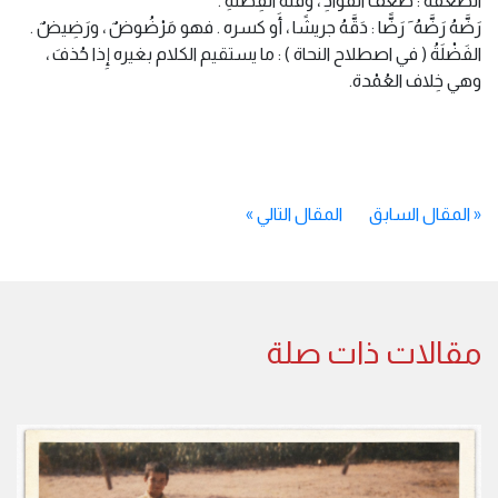
الضَّعْفَة : ضَعْفُ الفؤَادِ ، وقلَّةُ الفِطْنَةِ .
رَضَّهُ رَضَّهُ َ رَضًّا : دَقَّهُ جريشًا ، أَو كسره . فهو مَرْضُوضٌ ، ورَضِيضٌ .
الفَضْلَةُ ( في اصطلاح النحاة ) : ما يستقيم الكلام بغيره إِذا حُذفَ ،
وهي خِلاف العُمْدة.
«
المقال السابق
المقال التالي
»
مقالات ذات صلة