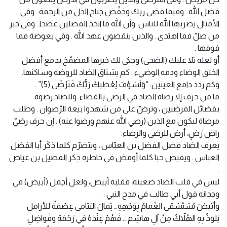
فضل الله . وفيما قضى ربك وخفْض جناح الذل من الرحمة . وفي
الأمثال يضربها الله للناس .وأن الله ما اتخذ المضلين عضدا . وفي خبر
من ضلّ فما اهتدى . والذين ينقضون عهد الله . وفي بعوضة فما
فوقها .
أو لعله تلا عليك (الضحى) وحكى لك خبرها المضمّخ بدمع أفضل
الخلق الوضاء ودمه الوضيء . كم يشتاق الضاد للروضة وساكنها.
وكم ردد دامع العينين: “وَلَسَوْفَ يُعْطِيكَ رَبُّكَ فَتَرْضَى (5)” .
ما من حرف إلا رضاه الضاد في الرضى بالقضاء. وللضاد رضوة
بفضائل المرضيين ، وترضّ على من شهدوا بيعة الرّضوان . وطلب
مرضاة ليكون مع الذين (رضي الله عنهم ورضوا عنه) . إن حرف رضيّ
راض رَضٍ، أرض للرضى والرضاء.
يعرف الضاد فضل الفضل بن العبّاس ، ويتضرّم كلما ذكَر أبا الفضل
العباس . ويفيض حبا كلما أومض في خاطره ذِكر الفضيل بن عياض
.
ليس في قلب الضاد ضغينة، فقلبه أبيض، ولعل أجمل (أبيض) في
وجدانه قول أبي طالب في مدح النبي :
وأبْيضَ يُسْتَسْقى الغَمامُ بِوَجْهِهِ… ثِمالَ اليَتامى عِصْمَةٌ للأرامِلِ
يَلوذُ بِهِ الهُلاّكُ مِنْ آلِ هاشِم…. فَهُمْ عِنْدَهُ في رَحْمَة وفَواضِلِ