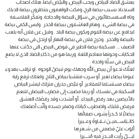
يعشق الضاد البياض ويحب البِيض، والبيْض أيضا، هلك أصحاب
السندباد بسبب بيضة الرخ، ومكث الواهمون ينتظرون بيضة الديك .
وتاه السفسطائيون في سؤال البيضة والدجاجة. وتفكّر الفلاسفة
في بيضة الشيء . وهام العاشقون ببيضة الخدر . ولبس الكمي بيضة
ليدافع عن بيضة القوم ويكون بيضة البلد . وقيل عن فلان أنه يلعب
بالبيضة والحجر . وخرج فلان في بيضة النهار أو ارتحل في بيضة
الصيف ….. مسكينة بيضة الطير في فوضى البيض التي حدّثت عنها
الحكايات وحوتها معاجم اللغة. وربما هو من ذكاء الضاد الذي لا يضع
البيض في سلّة واحدة .
لعلّك تدعو أن يبيض الله وجهك يوم تبيضّ الوجوه . او تراقب بهدوء
غيوما بيضاء تعبر. أو سرت منتشيا ببياض الثلج. ولعلك ترفع راية
بيضاء مستسلما للمقادير. أو تبيّض جدران منزلك لينشر البياض
السكينة في نفسك. أو ربما مضيت إلى مضارب البيضان لتنعم
بالأبيضين بعد رمَض البيداء . أو أنشدت وقد رمَضَك العشق
فرمِض قلبك، واضطرب كيانك وضمَر جسده وأنّت أضلعك:
بيضاءٌ لا كــدراً يشوب صفائَها
كالــيَاســـميــنَ نــقـاوةً وعــبيراَ
ألوَت عليّ فضمنيِ من شـعرِها
ليــــلٌ رأيت البـــدرَ فيه مُنــــيِرا