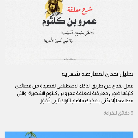
تحليل نقدي لمعارضة شعرية
عمل نقدي عن طريق الذكاء الاصطناعي لقصيدة من قصائدي
كتبتها ضمن معارضة لمعلقة عمرو بن كلثوم الشهيرة، والتي
مطلعها:أَلاَ هُبِّي بِصَحْنِكِ فَاصْبَحِيْنَاوَلاَ تُبْقِي خُمُوْرَ
...
8
دقائق
للقراءة