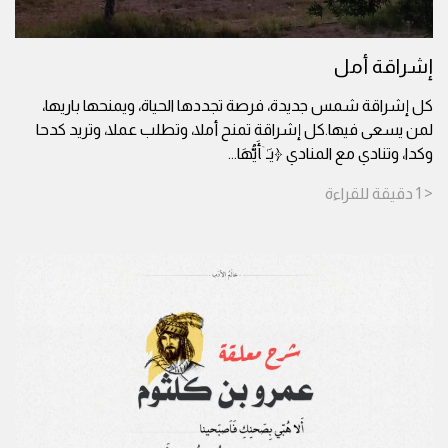
إشراقة أمل
كل إشراقة شمس جديدة، فرصة تجددها الحياة، ويمنحها باريها،
لمن يسعى فيها.كل إشراقة تمنح أملا، وتطلب عملا، وتريد كدحا
وكدا، وتنادي مع المنادي ﴿یَـٰۤأَیُّهَا
...
< 1
دقيقة
للقراءة