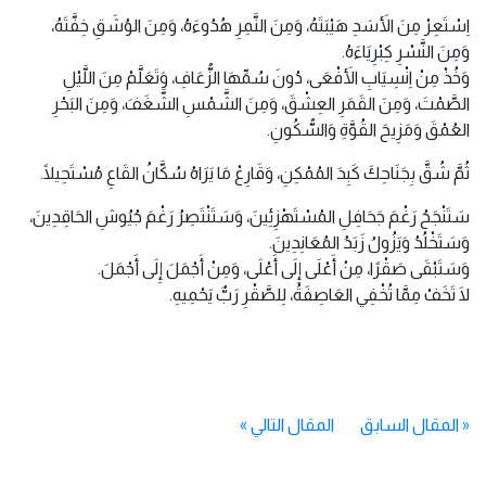
اِسْتَعِرْ مِنَ الأَسَدِ هَيْبَتَهُ، وَمِنَ النَّمِرِ هُدُوءَهُ، وَمِنَ الوُشَقِ خِفَّتَهُ،
وَمِنَ النَّسْرِ كِبْرِيَاءَهُ.
وَخُذْ مِنْ اِنْسِيَابِ الأَفْعَى، دُونَ سُمِّهَا الزُّعَافِ، وَتَعَلَّمْ مِنَ اللَّيْلِ
الصَّمْتَ، وَمِنَ القَمَرِ العِشْقَ، وَمِنَ الشَّمْسِ الشَّغَفَ، وَمِنَ البَحْرِ
العُمْقَ وَمَزِيحَ القُوَّةِ وَالسُّكُونِ.
ثُمَّ شُقَّ بِجَنَاحِكَ كَبِدَ المُمْكِنِ، وَقَارِعْ مَا يَرَاهُ سُكَّانُ القَاعِ مُسْتَحِيلًا.
سَتَنْجَحُ رَغْمَ جَحَافِلِ المُسْتَهْزِئِينَ، وَسَتَنْتَصِرُ رَغْمَ جُيُوشِ الحَاقِدِينَ،
وَسَتَخْلُدُ وَيَزُولُ زَبَدُ المُعَانِدِينَ.
وَسَتَبْقَى صَقْرًا، مِنْ أَعْلَى إِلَى أَعْلَى، وَمِنْ أَجْمَلَ إِلَى أَجْمَلَ.
لَا تَخَفْ مِمَّا تُخْفِي العَاصِفَةُ، لِلصَّقْرِ رَبٌّ يَحْمِيهِ.
«
المقال السابق
المقال التالي
»