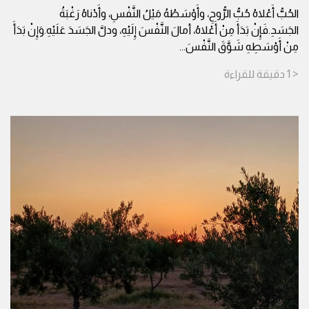
الحُبُّ أَعْلاهُ حُبُّ الرُّوحِ، وأَوْسَطُهُ مَيْلُ النَّفْسِ، وأَدْناهُ رَغْبَةُ
الجَسَدِ.فَإِنْ بَدَأَ مِنْ أَعْلاهُ، أمالَ النَّفْسَ إِلَيْهِ، ودلَّ الجَسَدَ عَلَيْهِ.وَإِنْ بَدَأَ
مِنْ أَوْسَطِهِ شَوَّقَ النَّفْسَ
...
< 1
دقيقة
للقراءة