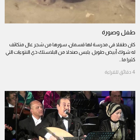
طفل وصورة
كان طفلا في مدرسة لها قسمان، سورها من شجر عال متكاثف
له شوك أبيض طويل. يلبس صندلا من البلاستك ذي النتوءات التي
كثيرا ما
...
4
دقائق
للقراءة