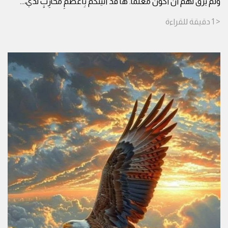
وَلَمْ يَرُقْ لَهُمْ أَنْ أَكُونَ مُعَلِّمًا. ها قَدْ أَتَيْتُكُمْ بِأَعْظَمِ مُحَارِبٍ لَدَيَّ،
...
< 1
دقيقة
للقراءة