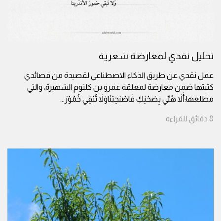
تحليل نقدي لمعارضة شعرية
عمل نقدي عن طريق الذكاء الاصطناعي لقصيدة من قصائدي
كتبتها ضمن معارضة لمعلقة عمرو بن كلثوم الشهيرة، والتي
مطلعها:أَلاَ هُبِّي بِصَحْنِكِ فَاصْبَحِيْنَاوَلاَ تُبْقِي خُمُوْرَ
...
8
دقائق
للقراءة