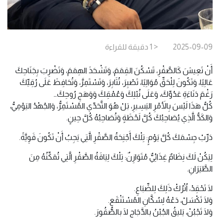
2025-09-09
< 1
دقيقة
للقراءة
أَنْ تَعِيشَ كَالصَّقْرِ، تَسْكُنَ القِمَمَ، وَتَشْحَذَ الهِمَمَ، وَتَضْرِبَ بِجَنَاحِكَ
عَالِيًا، وَتَكُونَ لِلْحَقِّ مُوَالِيًا، تَصْبِرَ، تُثَابِرَ، وَتَسْتَمِرَّ، وَتُحَافِظَ عَلَى رُقِيِّكَ
رَغْمَ دَنَاءَةِ عَدُوِّكَ، وَعَلَى نُبْلِكَ وَعُمْقِكَ وَوَهَجِ رُوحِكَ…
كُلُّ هَذَا لَيْسَ بِالأَمْرِ اليَسِيرِ، بَلْ هُوَ التَّحَدِّي المُسْتَمِرُّ، وَالجُهْدُ اليَوْمِيُّ،
وَالكَدُّ الَّذِي يُصَاحِبُكَ كُلَّ لَحْظَةٍ وَتُصَاحِبُهُ كُلَّ حِينٍ.
دَرِّبْ جِسْمَكَ كُلَّ يَوْمٍ: تِلْكَ أَجْنِحَةُ الصَّقْرِ الَّتِي يَجِبُ أَنْ تَكُونَ قَوِيَّةً.
لِيَكُنْ لَكَ نِظَامٌ غِذَائِيٌّ مُتَوَازِنٌ: تِلْكَ لِيَاقَةُ الصَّقْرِ الَّتِي تُمَكِّنُهُ مِنَ
الطَّيَرَانِ.
لَا تَحْقِدْ، اُتْرُكْ ذَلِكَ لِلضِّبَاعِ.
وَلَا تَكْسَلْ، دَعْهُ لِسُكَّانِ المُسْتَنْقَعِ.
وَلَا تَجْبُنْ، يَليقُ الجُبْنُ بالدَّجَاج لَا بالصُّقُورَ.