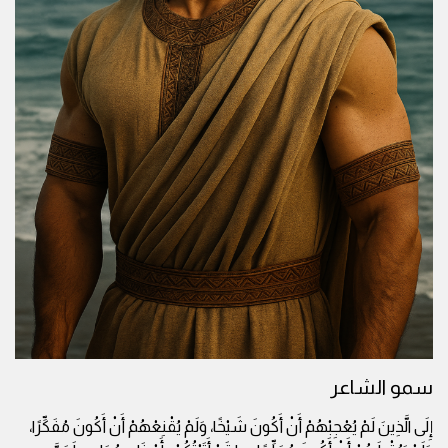
سمو الشاعر
إِلَى الَّذِينَ لَمْ يُعْجِبْهُمْ أَنْ أَكُونَ شَيْخًا، وَلَمْ يُقْنِعْهُمْ أَنْ أَكُونَ مُفَكِّرًا،