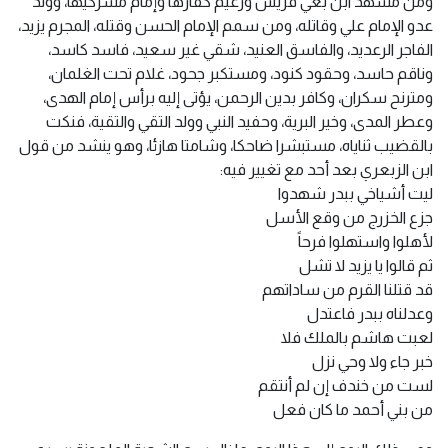
ومن مشهد ابن بغي قريش وزعيم كفارها وإمام مشركيها، وولد
عدو الإمام علي وقاتله، ومن سمم الإمام الحسن وقتله، المجرم يزيد،
الفاجر الرعديد، والفاسق العنيد، شقي غير سعيد، فاسد كاسد،
وناقم حاسد، وحقود كنود، ومستكبر جحود، غلام تحت الغلمان،
ومترنح سكران، وكافر بدين الرحمن، يؤتى إليه برأس إمام الهدى،
وعطر المدى، وخير البرية، وحفيد النبي وولد التقي والتقية، فنكت
بالقضيب ثناياه، مستبشرا ضاحكا، وشامتا هازئا، وهو ينشد من قول
ابن الزبعري بعد أحد مع تغيير فيه:
ليت أشياخي ببدر شهدوا
جزع الخزرج من وقع الأسل
لأهلوا واستهلوا فرحاً
ثم قالوا يا يزيد لا تشل
قد قتلنا القرم من ساداتهم
وعدلناه ببدر فاعتدل
لعبت هاشم بالملك فلا
خبر جاء ولا وحي نزل
لست من خندف إن لم أنتقم
من بني أحمد ما كان فعل