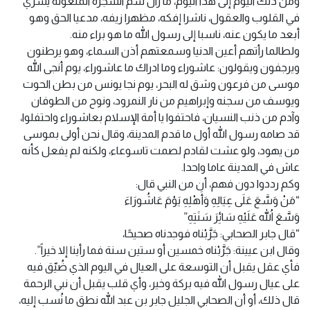
ومن ذلك اليوم إلى هذا اليوم، ما زال سم الشجرة الملعونة يسري
في القلوب والعقول، ناشرا إفكه، مظهرا زيفه، مدعيا الحق وهو
أبعد ما يكون عنه، ناسبا إلى رسول الله ما هو براء منه.
ولطالما رأتهم أعين الدنيا وسمعتهم أذن السماء، وهو يرطنون
ويرجفون ويقولون: عاشوراء وما ادراك ما عاشوراء، يوم أنجى الله
موسى من فرعون وشق له البحر، يوم نجا يونس من بطن الحوت
ويوسف من سجنه وإبراهيم من نار النمرود، ونوح من الطوفان
وآدم من ذنب النسيان، فاحتفوا يا أمة الإسلام بعاشوراء واحتفلوا،
قد صامه رسول الله أول ما قدم المدينة، وقال نحن أولى بموسى
من يهود، ولو عشت لقادم لصمت تاسوعاء، ولكنه لم يفعل كأنه
عاش في المدينة عاما واحدا.
وكم رددوا دون فهم، أن من النبي قال:
“مَنْ وَسَّعَ عَلَى عِيَالِهِ وَأَهْلِهِ يَوْمَ عَاشُورَاءَ
وَسَّعَ اللهُ عَلَيْهِ سَائِرَ سَنَتِهِ”
“قال جابر الصحابي: جَرَّبْناه فوجدناه صحيحًا،
وقال ابن عيينة: جَرَّبْناه خمسين أو ستين سنة فما رأينا إلا خيراً”.
فأي عقل يقبل أن التوسعة على العيال في اليوم الذي ضُيّق فيه
على عيال رسول الله فيه بركة وخير، وأي قلب يقبل أن نبي الرحمة
قال ذلك، أو أن الصحابي الجليل جابر بن عبد الله نطق ما نُسب إليه،