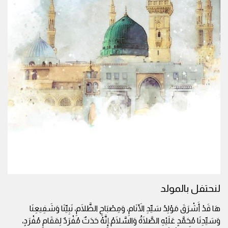
لنحتفل بالمولد
هَا قَدْ أَشْرَقَ مَوْلِدُ سَيِّدِ الأَنَامِ، وَمِصْبَاحِ الظَّلَامِ، نَبِيِّنَا وَشَفِيعِنَا
وَسَيِّدِنَا مُحَمَّدٍ عَلَيْهِ الصَّلَاةُ وَالسَّلَامُ.إِنَّهُ حَدَثٌ مُفْرَدٌ لِمَقَامٍ مُفْرَدٍ،