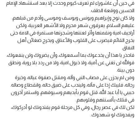
في حين أن عاشوراء لم تعرف كيوم وحدث إلا بعد استشهاد الإمام
الحسين ووقعة الطف.
ولا كان نوح وإبراهيم ويونس ويوسف وموسى وآدم من قبلهم،
عليهم السلام، يعرفون شهر محرم ولا الأشهر العربية، ولكن
أراجيف امية ونقمتها وأثر لعنتها وشجرتها مستمرة في الامة حتى
يخرج القائم فيضرب على القلوب والأعناق، ويخرج ضغائن أهل
النفاق.
فاحذر يا هذا أن يخدعوك بما أسمعوك، وأن يضروك ولن ينفعوك،
فوالله لن تغني عن أمية، ولا ذيول امية، ولا من ردد بلا روية، ونطق
دون بينة.
ومن لم يحزن على مصاب النبي وآله، ومقتل صفوة عياله، وخيرة
رجاله، فليبك إذا على مآله، وليندب على ضيق حاله، وانقطاع وصاله.
حبيبي يا أبا عبد الله، قتل قوم بأيديهم وسيوفهم، واستمر آخرون
في قتلك بألسنتهم وقلوبهم.
لكن لك في عصر رجال، وفي كل مرحلة قوم يفتدونك لو أدركوك،
ويفدونك لو شهدوك.