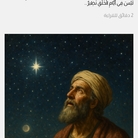
لَيْسَ فِي أَيَّامِ الْخَلْقِ نَظِيرٌ
...
2
دقائق
للقراءة