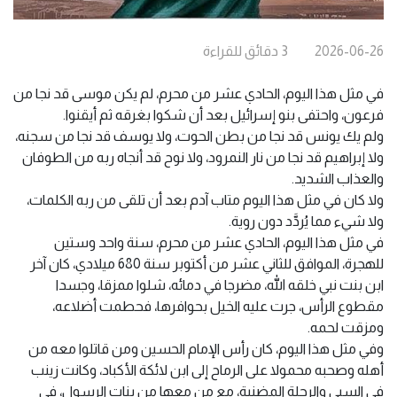
2026-06-26
3
دقائق
للقراءة
في مثل هذا اليوم، الحادي عشر من محرم، لم يكن موسى قد نجا من
فرعون، واحتفى بنو إسرائيل بعد أن شكوا بغرقه ثم أيقنوا.
ولم يك يونس قد نجا من بطن الحوت، ولا يوسف قد نجا من سجنه،
ولا إبراهيم قد نجا من نار النمرود، ولا نوح قد أنجاه ربه من الطوفان
والعذاب الشديد.
ولا كان في مثل هذا اليوم متاب آدم بعد أن تلقى من ربه الكلمات،
ولا شيء مما يُردَّد دون روية.
في مثل هذا اليوم، الحادي عشر من محرم، سنة واحد وستين
للهجرة، الموافق للثاني عشر من أكتوبر سنة 680 ميلادي، كان آخر
ابن بنت نبي خلقه الله، مضرجا في دمائه، شلوا ممزقا، وجسدا
مقطوع الرأس، جرت عليه الخيل بحوافرها، فحطمت أضلاعه،
ومزقت لحمه.
وفي مثل هذا اليوم، كان رأس الإمام الحسين ومن قاتلوا معه من
أهله وصحبه محمولا على الرماح إلى ابن لائكة الأكباد، وكانت زينب
في السبي والرحلة المضنية، مع من معها من بنات الرسول، في